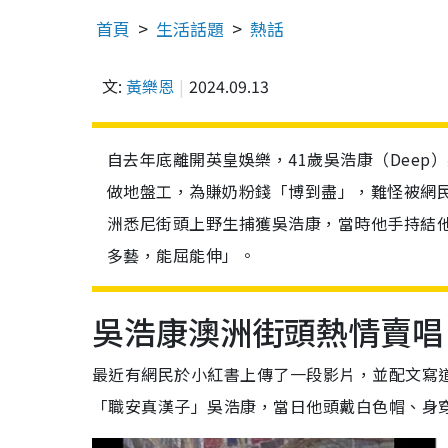
首頁
生活話題
熱話
文:
黃樂恩
2024.09.13
自去年底離開英皇娛樂，41歲吳浩康（Dee
做地盤工，為賺奶粉錢「博到盡」，難怪被網
洲悉尼街頭上野生捕獲吳浩康，當時他手持結
多藝，能屈能伸」。
吳浩康澳洲街頭熱情賣唱
最近有網民於小紅書上傳了一段影片，並配文寫
「職安真漢子」吳浩康，當日他頭戴白色帽、身