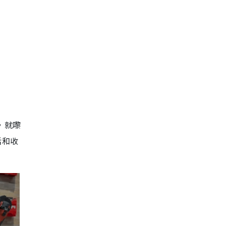
，就嚟
活和收