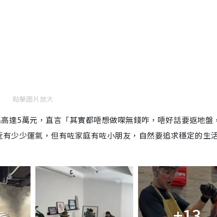
點擊圖片放大
月支出高達5萬元，直言「其實都唔想做㗎無錢咋，唔好話要返地盤
近有少少運氣，但有咗家庭有咗小朋友，自然要追求穩定的生
+13