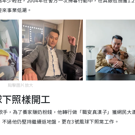
年少輕狂，2004年在警方一次掃毒行動中，在其銀包撿獲1.
迎來事業低潮。
點擊圖片放大
球下照樣開工
立歌手，為了養家賺奶粉錢，他轉行做「職安真漢子」獲網民大
，不過他仍堅持繼續返地盤，更在3號風球下照常工作。