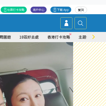
社群打卡攻略
商戶中心
下載 App
繁
简
周圍遊
18區好去處
香港打卡攻略
主題特集