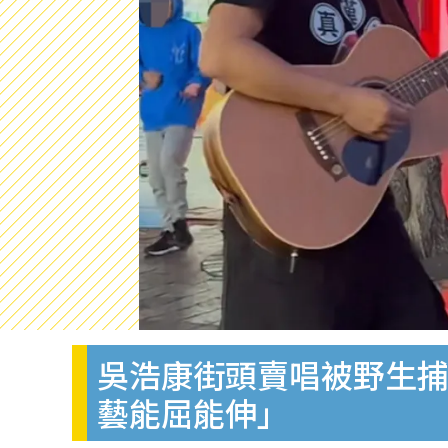
吳浩康街頭賣唱被野生捕
藝能屈能伸」