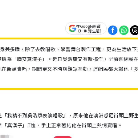
在Google追蹤
《UHK 港生活》
p）身兼多職，除了去教唱歌、學習舞台製作工程，更為生活放下
民稱為「職安真漢子」。近日吳浩康又有新搞作，早前有網民
他在街頭賣唱，期間更又不時與觀眾互動，連網民都大讚他「
道「我猜不到吳浩康表演唱歌」，原來他在澳洲悉尼街頭上野
穿「真漢子」T恤，手上正拿著結他在街頭上熱情賣唱。