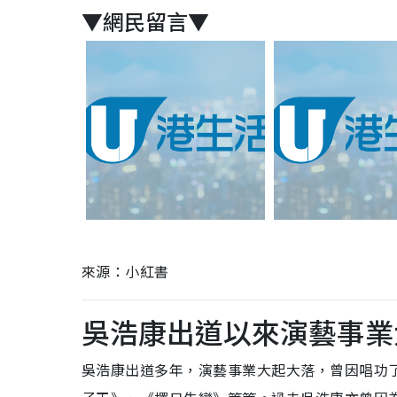
▼網民留言▼
來源：小紅書
吳浩康出道以來演藝事業
吳浩康出道多年，演藝事業大起大落，曾因唱功