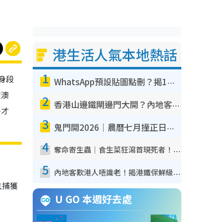
港生活人氣本地熱話
1
身段
WhatsApp預設貼圖點刪？揭1招「反向操作」還原簡潔介面 附3步實測教學
在澳
2
香港山邊鐵閘邊門大開？內地客困惑意義何在！網民神回覆：呢種叫法理性防禦
多才
3
鬼門開2026｜農曆七月撞正日全食特別邪？專家警告切忌做一事！揭4大禁忌+2招保平安
4
奪命寄生蟲｜食生菜狂瀉首現死者！疫潮惡化錄1.8萬宗病例 揭洗菜3大謬誤
5
內地客歎港人唔識老！揭港鐵保鮮級冷氣 港人求放過：咪投訴
生捕獲
U GO 本週好去處