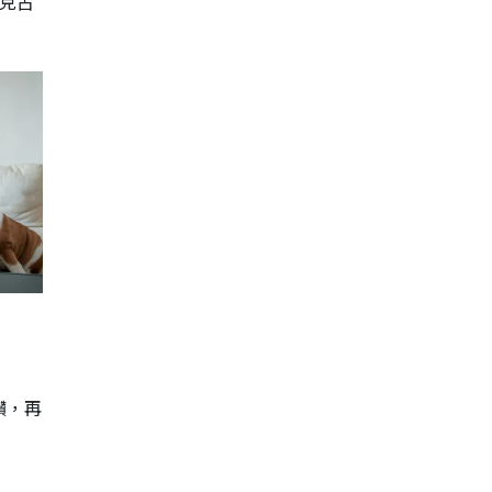
2克古
讚，再