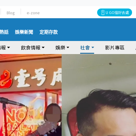
Blog
e-zone
U GO搵好去處
熱話
娛樂新聞
定期存款
情報
飲食情報
娛樂
社會
影片專區