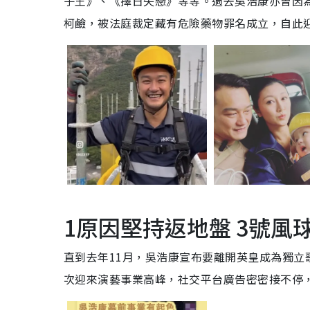
子王》、《擇日失戀》等等。過去吳浩康亦曾因為
柯鹼，被法庭裁定藏有危險藥物罪名成立，自此
1原因堅持返地盤 3號風
直到去年11月，吳浩康宣布要離開英皇成為獨
次迎來演藝事業高峰，社交平台廣告密密接不停