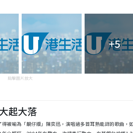
+5
點擊圖片放大
大起大落
了得被喻為「靚仔版」陳奕迅，演唱過多首耳熟能詳的歌曲，