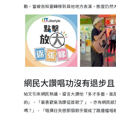
動，當被告知要轉移到其他地方表演，態度仍然
網民大讚唱功沒有退步且
帖文引來網民熱議，留言大讚他「多才多藝，能
的」、「最喜歡吳浩康這首歌了 」，亦有網民
嗎？」、「唱擇日失戀那個歌手變成了路邊檔唱