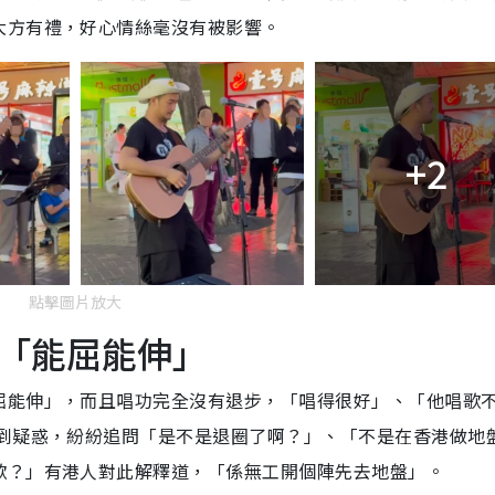
大方有禮，好心情絲毫沒有被影響。
+2
點擊圖片放大
「能屈能伸」
屈能伸」，而且唱功完全沒有退步，「唱得很好」、「他唱歌
感到疑惑，紛紛追問「是不是退圈了啊？」、「不是在香港做地
歌？」有港人對此解釋道，「係無工開個陣先去地盤」。