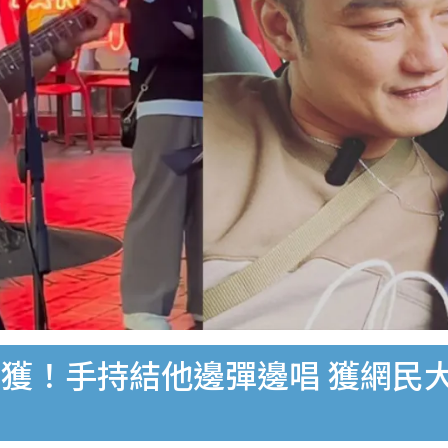
獲！手持結他邊彈邊唱 獲網民