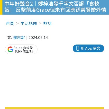
中年好聲音2｜鄭梓浩發千字文否認「食軟
飯」 反擊前度Grace但未有回應孫美賢婚外情
首頁
生活話題
熱話
文:
羅志宏
2024.09.14
在Google追蹤
用 App 睇文
《UHK 港生活》