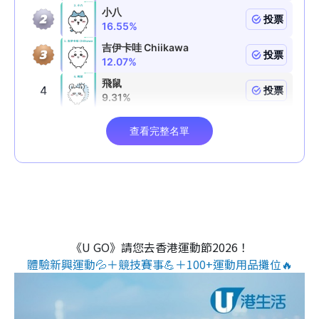
《U GO》請您去香港運動節2026！
體驗新興運動💦＋競技賽事💪＋100+運動用品攤位🔥