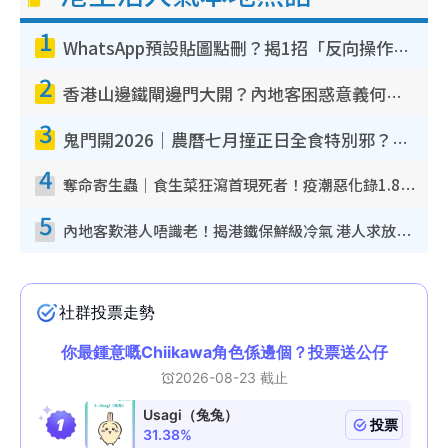
1
WhatsApp預設貼圖點刪？揭1招「反向操作」還原簡潔介面 附3步實測教學
2
香港山邊鐵閘邊門大開？內地客困惑意義何在！網民神回覆：呢種叫法理性防禦
3
鬼門開2026｜農曆七月撞正日全食特別邪？專家警告切忌做一事！揭4大禁忌+2招保平安
4
奪命寄生蟲｜食生菜狂瀉首現死者！疫潮惡化錄1.8萬宗病例 揭洗菜3大謬誤
5
內地客歎港人唔識老！揭港鐵保鮮級冷氣 港人求放過：咪投訴