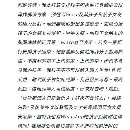
判斷好壞。我本打算安排孩子回來進行身體檢查以
尋找解決方案，卻遭到Grace及其孩子和孩子女友
的極力反對。他們無端幻想出各種擔憂，如擔心她
孩子的女朋友被侵犯、財物失竊、他孩子女朋友的
胸圍底褲被玩弄等。Grace甚至表示，若我一意孤
行安排孩子回來，她會義無反顧地同我分手劃清界
線，不讓我的孩子上她的家、上她的車，她也不會
見我的孩子，我孩子更不可以踏入圓方半步! 作爲
父親，聽到孩子被如此詆譭，我已忍無可忍。最終
我說：做唔到情人可做朋友，好來好去吧！她說:
「做唔到情人只能做仇人！好來不會好去! 」最終
決裂! 及後並多次以發圖及文字威脅說明要食大量
安眠藥，當時我也有WhatsApp她孩子說請睇住你
媽咪! 我幾度受她自殺威脅下才造成報道所說的