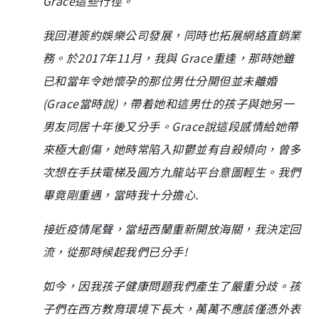
Grace這些行徑。
我回港簽約娛樂公司發展，同時也拓展網絡直銷業
務。於2017年11月，我與 Grace重逢，那時她雖
已和當年令她懷孕的那位男仕分開但並未離婚
(Grace當時說)，帶着她和這男仕的孩子與她另一
男友同居十年後又分手。Grace說這段感情給她帶
來極大創傷，她時常陷入抑鬱並有自殺傾向，曾多
次想在手扶電梯及圓方九龍站平台意圖輕生。我們
畢竟剛重遇，當時我十分擔心.
接近疫情尾聲，當紐西蘭重新開放海關，我決定回
流，從那時候起我們已分手!
如今，因我孩子健康問題我們產生了嚴重分歧。孩
子們在西方教育環境下長大，萬萬不應該僅憑外表