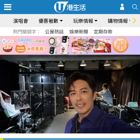
演唱會
優惠著數
玩樂情報
購物情報
熱門關鍵字：
公屋熱話
娛樂新聞
定期存款