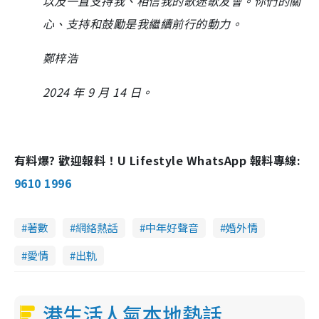
以及一直支持我、相信我的歌迷歌友會。你們的關
心、支持和鼓勵是我繼續前行的動力。
鄭梓浩
2024 年 9 月 14 日。
有料爆? 歡迎報料！U Lifestyle WhatsApp 報料專線:
9610 1996
著數
網絡熱話
中年好聲音
婚外情
愛情
出軌
港生活人氣本地熱話