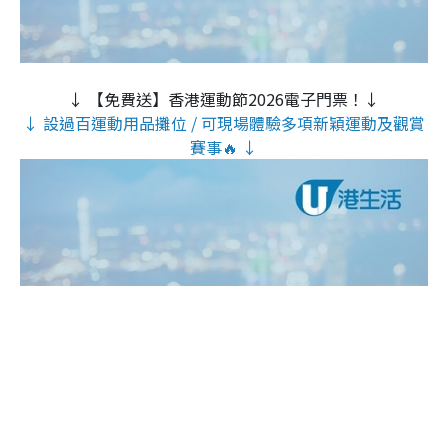
↓ 【免費送】香港運動節2026電子門票！↓
↓ 設過百運動用品攤位 / 可現場體驗多項新穎運動及觀賞
賽事🔥 ↓