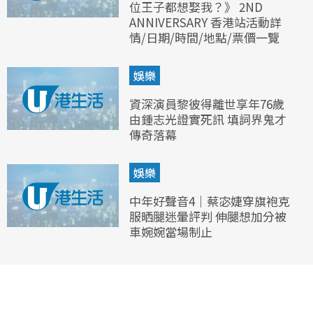
位王子都想娶我？》 2ND
ANNIVERSARY 香港站活動詳
情/日期/時間/地點/票價一覽
娛樂
資深演員黎彼得離世享年76歲
由鍾志光證實死訊 填詞界鬼才
傳奇落幕
娛樂
中年好聲音4｜蔡宓婕穿旗袍克
服晒腿迷暈評判 伸腿想加分被
車婉婉當場制止