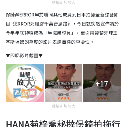
點擊圖片放大
保錡@ERROR早前聯同其他成員到日本拍攝全新綜藝節
目《ERROR死腳膠千萬音思路》，今日就突然宣佈將於
今年年底轉職成為「半職業球員」，更引用葡萄牙球王
基斯坦奴
朗拿度的影片表達自律的重要性。
▼即睇影片截圖▼
+17
點擊圖片放大
HANA菊梓喬秘撻保錡拍拖行