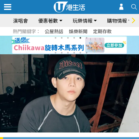
演唱會
優惠著數
玩樂情報
購物情報
熱門關鍵字：
公屋熱話
娛樂新聞
定期存款