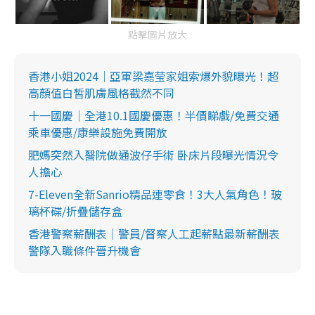
點擊圖片放大
香港小姐2024｜亞軍梁嘉莹家姐索爆外貌曝光！超
高顏值白皙肌膚風格截然不同
十一國慶｜全港10.1國慶優惠！半價睇戲/免費交通
乘車優惠/康樂設施免費開放
肥媽突然入醫院做通波仔手術 卧床片段曝光情況令
人擔心
7-Eleven全新Sanrio精品連零食！3大人氣角色！玻
璃杯碟/折疊儲存盒
香港警察薪酬表｜警員/督察人工起薪點最新薪酬表
警隊入職條件晉升機會