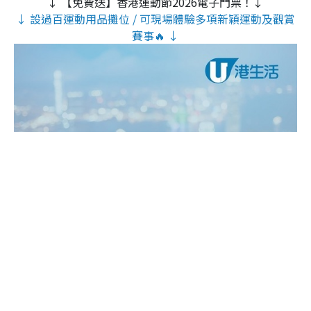
↓ 【免費送】香港運動節2026電子門票！↓
↓ 設過百運動用品攤位 / 可現場體驗多項新穎運動及觀賞
賽事🔥 ↓