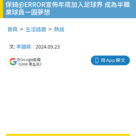
保錡@ERROR宣佈年底加入足球界 成為半職
業球員一圓夢想
首頁
生活話題
熱話
文:
李國樑
2024.09.23
在Google追蹤
用 App 睇文
《UHK 港生活》