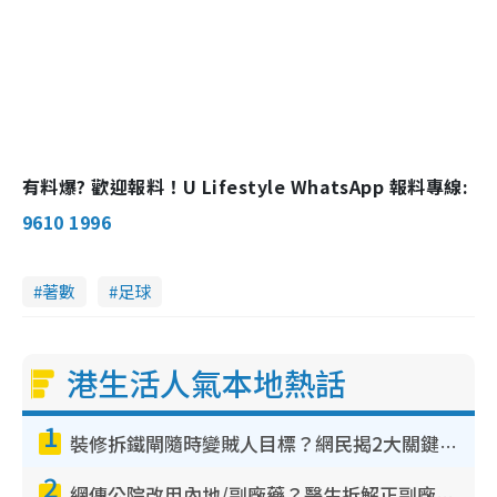
有料爆? 歡迎報料！U Lifestyle WhatsApp 報料專線:
9610 1996
著數
足球
港生活人氣本地熱話
1
裝修拆鐵閘隨時變賊人目標？網民揭2大關鍵用途：裝新式等於白裝？附新舊鐵閘分別
2