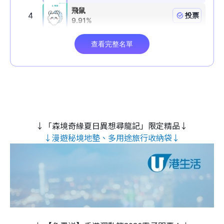
↓「森境奇緣夏日異想尋龍記」限定精品↓
↓漫遊秘境地墊、多用途旅行收納袋↓