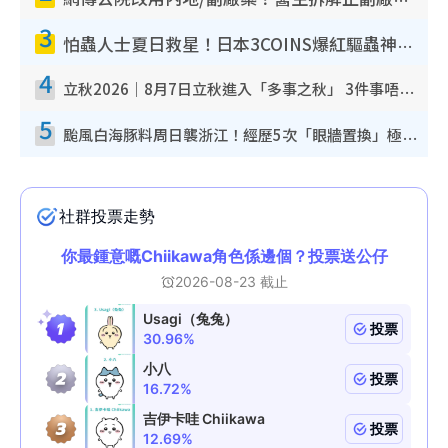
網傳公院改用內地/副廠藥？醫生拆解正副廠分別 揭4類人換藥隨時出事
3
怕蟲人士夏日救星！日本3COINS爆紅驅蟲神器$45起 1招「全程免觸碰」輕鬆搞定小強
4
立秋2026｜8月7日立秋進入「多事之秋」 3件事唔做得！專家教6招開運 清枱頭／銀包納氣接好運
5
颱風白海豚料周日襲浙江！經歷5次「眼牆置換」極罕見 成登陸內地最長途颱風