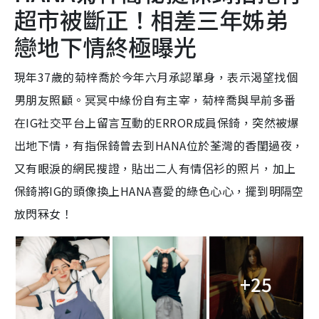
超市被斷正！相差三年姊弟
戀地下情終極曝光
現年37歲的菊梓喬於今年六月承認單身，表示渴望找個
男朋友照顧。冥冥中緣份自有主宰，菊梓喬與早前多番
在IG社交平台上留言互動的ERROR成員保錡，突然被爆
出地下情，有指保錡曾去到HANA位於荃灣的香閨過夜，
又有眼淚的網民搜證，貼出二人有情侶衫的照片，加上
保錡將IG的頭像換上HANA喜愛的綠色心心，擺到明隔空
放閃冧女！
+25