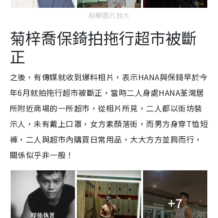
點擊圖片放大
菊梓喬保錡拍拖行超市被斷
正
之後，有傳媒就收到爆料相片，表示HANA與保錡早於今
年6月就拍拖行超市被斷正，當時二人身處HANA荃灣居
所附近商場的一所超市，從相片所見，二人都以街坊裝
示人，未有戴上口罩，女方素顏落街，而男方身穿T恤短
褲，二人與超市內購買日常用品，大大方方並肩而行，
關係似乎非一般！
+7