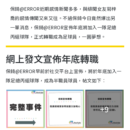
保錡@ERROR近期感情新聞多多，與緋聞女友菊梓
喬的感情傳聞又來又往。不過保錡今日竟然爆出另
一單消息，保錡@ERROR宣佈年底將加入一隊足總
丙組球隊，正式轉職成為足球員，一圓夢想。
網上發文宣佈年底轉職
保錡@ERROR早前於社交平台上宣佈，將於年底加入一
隊足總丙組球隊，成為半職員球員，帖文如下︰
+9