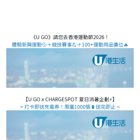
《U GO》請您去香港運動節2026！
體驗新興運動💦＋競技賽事💪＋100+運動用品攤位🔥
【U GO x CHARGESPOT 夏日消暑企劃⚡】
> 打卡即送充電券！限量1000張🔋送完即止 <