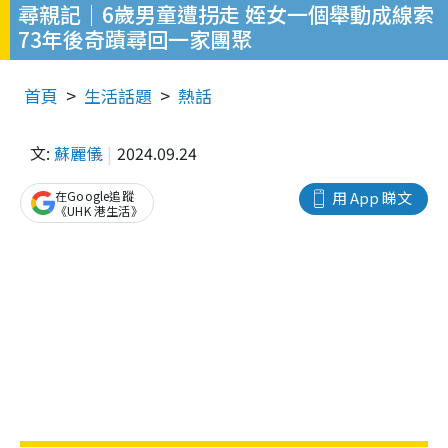
尋親記｜6歲男童遭拐走 姪女一個舉動成線索
73年後奇蹟尋回一家團聚
首頁
生活話題
熱話
文:
蘇麗儀
2024.09.24
在Google追蹤
用 App 睇文
《UHK 港生活》