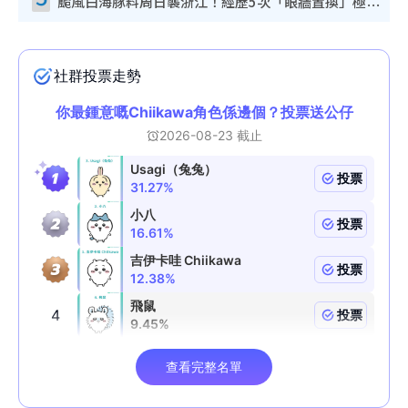
颱風白海豚料周日襲浙江！經歷5次「眼牆置換」極罕見 成登陸內地最長途颱風