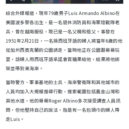
L
P
U
F
o
l
n
u
a
a
m
l
e
d
y
u
l
綜合外媒報道，現年79歲男子Luis Armando Albino在
e
t
s
d
e
c
m
:
r
美國波多黎各出生，是一名退休消防員和海軍陸戰隊老
2
e
3
e
a
.
n
4
兵，曾在越南服役，現已是一名父親和祖父。事發在
8
i
%
1951年2月21日，一名操西班牙語的婦人將當年6歲的他
n
從加州西奧克蘭的公園誘走，當時他正在公園跟哥哥玩
i
耍，該婦人用西班牙語承諾會買糖果給他，結果將他綁
n
架並帶到東海岸。
g
T
當時警方、軍事基地的士兵、海岸警衛隊和其他城市的
i
人員均加入大規模搜尋行動，搜索範圍包括舊金山灣和
m
其他水道，他的哥哥Roger Albino多次接受調查人員訊
e
問，但他堅持自己的說法，指是有一名包頭巾的婦人帶
走Luis。