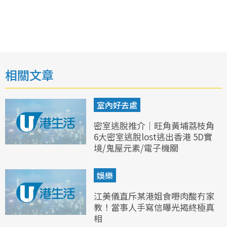
相關文章
室內好去處
密室逃脫推介｜旺角黃埔荔枝角
6大密室逃脫lost逃出香港 5D實
境/鬼屋元素/電子機關
娛樂
江美儀直斥某港姐食嘢肉酸冇家
教！當事人手寫信曝光揭終極真
相