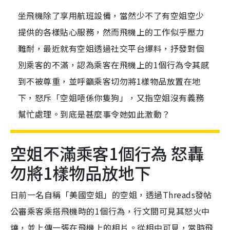
坐飛機除了享用航班設備，當然少不了有空姐空少
提供的各樣貼心服務，然而飛機上的工作似乎壓力
難耐，最近就有空姐透過社交平台爆料，抒發對個
別乘客的不滿，認為乘客在飛機上的1個行為令其感
到不被尊重，並呼籲乘客切勿將1樣物品放置在地
下，怒斥「空姐唔係你隻狗」，又指空姐沒有義務
幫忙處理。到底是甚麼事令她如此激動？
空姐不滿乘客1個行為 怒轟
勿將1樣物品放地下
日前一名自稱「美國空姐」的空姐，透過Threads發帖
公審乘客乘搭飛機時的1個行為，行文間可見其怒火中
燒，並上傳一張在飛機上的相片。從相中可見，當時飛