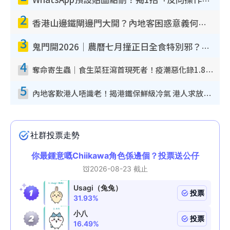
WhatsApp預設貼圖點刪？揭1招「反向操作」還原簡潔介面 附3步實測教學
2
香港山邊鐵閘邊門大開？內地客困惑意義何在！網民神回覆：呢種叫法理性防禦
3
鬼門開2026｜農曆七月撞正日全食特別邪？專家警告切忌做一事！揭4大禁忌+2招保平安
4
奪命寄生蟲｜食生菜狂瀉首現死者！疫潮惡化錄1.8萬宗病例 揭洗菜3大謬誤
5
內地客歎港人唔識老！揭港鐵保鮮級冷氣 港人求放過：咪投訴