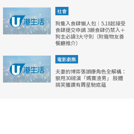
社會
狗隻入食肆懶人包︱5.18起接受
食肆提交申請 3類食肆仍禁入＋
狗主必讀3大守則（附寵物友善
餐廳推介）
電影劇集
夫妻的博弈張頴康角色全解構：
狠甩30磅演「媽寶渣男」 肢體
搞笑獲讚有周星馳底蘊