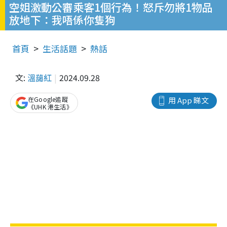
空姐激動公審乘客1個行為！怒斥勿將1物品
放地下：我唔係你隻狗
首頁
生活話題
熱話
文:
溫藹紅
2024.09.28
在Google追蹤
用 App 睇文
《UHK 港生活》