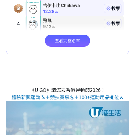
《U GO》請您去香港運動節2026！
體驗新興運動💦＋競技賽事💪＋100+運動用品攤位🔥