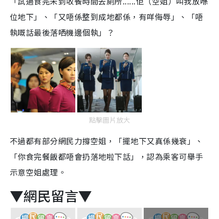
「試過食完未到收餐時間去廁所......佢（空姐）叫我放喺
位地下」、「又唔係整到成地都係，有咩侮辱」、「唔
執嘅話最後落哂機邊個執」？
點擊圖片放大
不過都有部分網民力撐空姐，「擺地下又真係幾衰」、
「你食完餐飯都唔會扔落地啦下話」，認為乘客可舉手
示意空姐處理。
▼網民留言▼