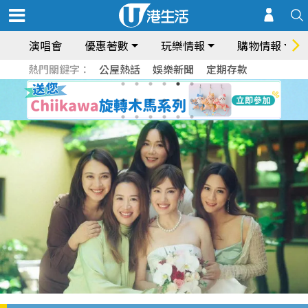
演唱會
優惠著數
玩樂情報
購物情報
熱門關鍵字：
公屋熱話
娛樂新聞
定期存款