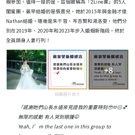
親參加。值得一提的是，這個被稱為「2Line黨」的5人
閨蜜團，最早結婚的是張嘉兒，她於2015年與金融才俊
Nathan結婚。隨後是朱千雪、岑杏賢和湯洛雯，他們分
別在2019年、2020年和2023年步入婚姻新階段，終於
全員躋身人妻行列！
+8
點擊圖片放大
「感謝她們山長水遠來見證我的重要時刻🥹🫶🏻💕
無限的感動 有人哭到眼腫🤭
Yeah, I’m the last one in this group to