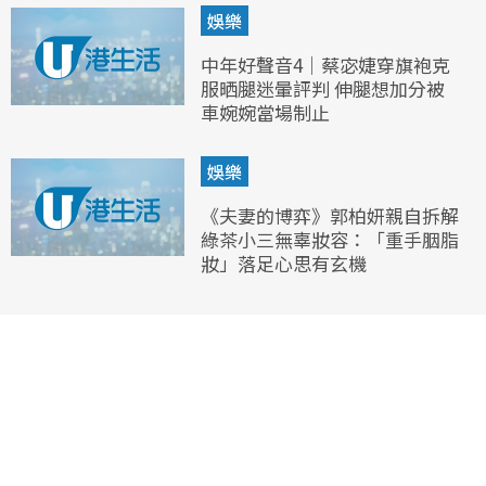
娛樂
中年好聲音4｜蔡宓婕穿旗袍克
服晒腿迷暈評判 伸腿想加分被
車婉婉當場制止
娛樂
《夫妻的博弈》郭柏妍親自拆解
綠茶小三無辜妝容：「重手胭脂
妝」落足心思有玄機