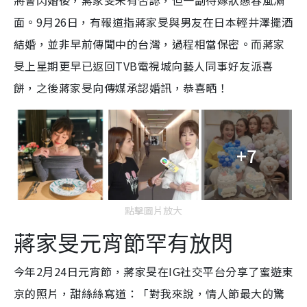
將會閃婚後，蔣家旻未有否認，但一副待嫁狀態春風滿
面。9月26日，有報道指蔣家旻與男友在日本輕井澤擺酒
結婚，並非早前傳聞中的台灣，過程相當保密。而蔣家
旻上星期更早已返回TVB電視城向藝人同事好友派喜
餅，之後蔣家旻向傳媒承認婚訊，恭喜晒！
+7
點擊圖片放大
蔣家旻元宵節罕有放閃
今年2月24日元宵節，
蔣家旻在IG社交平台分享了蜜遊東
京的照片，甜絲絲寫道：「對我來說，情人節最大的驚