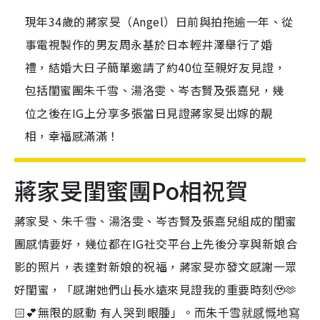
現年34歲的蔣家旻（Angel）日前與拍拖逾一年、從
事電視製作的男友周永基於日本輕井澤舉行了婚
禮，結婚大日子簡單邀請了約40位至親好友見證，
包括閨蜜團朱千雪、湯洛雯、岑杏賢及張嘉兒，幾
位之後在IG上分享多張當日見證蔣家旻出嫁的靚
相，幸福感滿滿！
蔣家旻閨蜜團Po相祝賀
蔣家旻、朱千雪、湯洛雯、岑杏賢及張嘉兒組成的閨蜜
團感情要好，幾位都在IG社交平台上先後分享與新娘合
影的照片，表達對新娘的祝福，蔣家旻亦發文感謝一眾
好閨蜜，「感謝她們山長水遠來見證我的重要時刻🥹🫶
🏻💕無限的感動 有人哭到眼腫」。而
朱千雪就感慨地寫