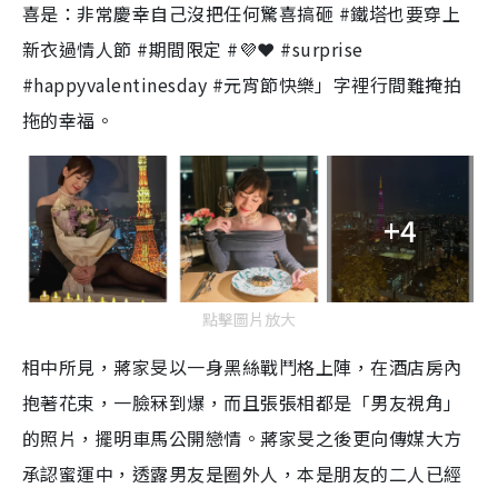
喜是：非常慶幸自己沒把任何驚喜搞砸 #鐵塔也要穿上
新衣過情人節 #期間限定 #💜❤️ #surprise
#happyvalentinesday #元宵節快樂」字裡行間難掩拍
拖的幸福。
+4
點擊圖片放大
相中所見，蔣家旻以一身黑絲戰鬥格上陣，在酒店房內
抱著花束，一臉冧到爆，而且張張相都是「男友視角」
的照片，擺明車馬公開戀情。蔣家旻之後更向傳媒大方
承認蜜運中，透露男友是圈外人，本是朋友的二人已經