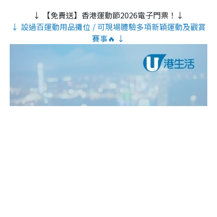
↓ 【免費送】香港運動節2026電子門票！↓
↓ 設過百運動用品攤位 / 可現場體驗多項新穎運動及觀賞
賽事🔥 ↓