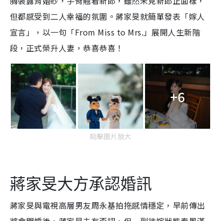
胸裝露背婚紗，手臂翹着新郎，雖然未見新郎正面樣，
但都感受到二人幸福的氛圍。蔣家旻就簡單發表「嫁人
宣言」，以一句「From Miss to Mrs.」展開人生新階
段，正式榮升人妻，恭喜恭喜！
+6
點擊圖片放大
蔣家旻大方承認婚訊
蔣家旻與電視高層男友周永基拍拖感情穩定，早前傳出