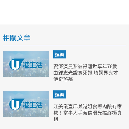
相關文章
娛樂
資深演員黎彼得離世享年76歲
由鍾志光證實死訊 填詞界鬼才
傳奇落幕
娛樂
江美儀直斥某港姐食嘢肉酸冇家
教！當事人手寫信曝光揭終極真
相