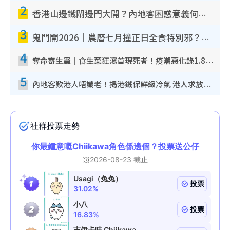
2
e
香港山邊鐵閘邊門大開？內地客困惑意義何在！網民神回覆：呢種叫法理性防禦
3
鬼門開2026｜農曆七月撞正日全食特別邪？專家警告切忌做一事！揭4大禁忌+2招保平安
4
奪命寄生蟲｜食生菜狂瀉首現死者！疫潮惡化錄1.8萬宗病例 揭洗菜3大謬誤
5
內地客歎港人唔識老！揭港鐵保鮮級冷氣 港人求放過：咪投訴