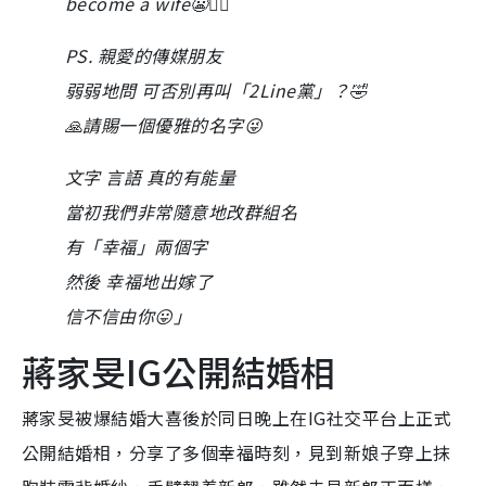
become a wife😬✌🏻
PS. 親愛的傳媒朋友
弱弱地問 可否別再叫「2Line黨」？🤣
🙏請賜一個優雅的名字😜
文字 言語 真的有能量
當初我們非常隨意地改群組名
有「幸福」兩個字
然後 幸福地出嫁了
信不信由你😛」
蔣家旻IG公開結婚相
蔣家旻被爆結婚大喜後於同日晚上在IG社交平台上正式
公開結婚相，分享了多個幸福時刻，見到新娘子穿上抹