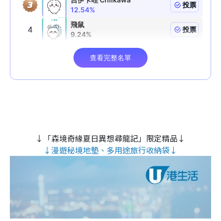
↓「森境奇緣夏日異想尋龍記」限定精品↓
↓漫遊秘境地墊、多用途旅行收納袋↓