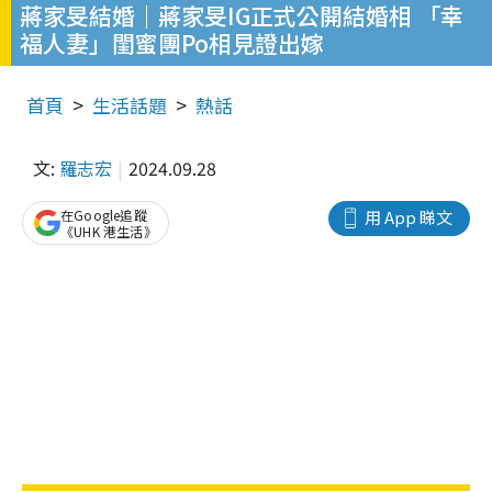
蔣家旻結婚｜蔣家旻IG正式公開結婚相 「幸
福人妻」閨蜜團Po相見證出嫁
首頁
生活話題
熱話
文:
羅志宏
2024.09.28
在Google追蹤
用 App 睇文
《UHK 港生活》