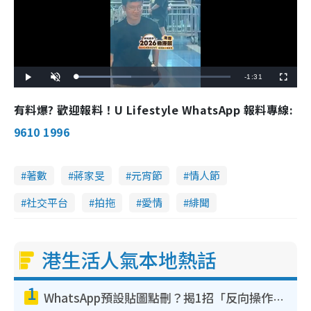
R
-
1:31
L
P
U
F
o
l
n
u
a
a
m
l
e
d
y
u
l
有料爆? 歡迎報料！U Lifestyle WhatsApp 報料專線:
e
t
s
d
e
c
m
:
r
9610 1996
3
e
5
e
a
.
n
6
0
i
%
著數
蔣家旻
元宵節
情人節
n
社交平台
拍拖
愛情
緋聞
i
n
g
港生活人氣本地熱話
T
1
i
WhatsApp預設貼圖點刪？揭1招「反向操作」還原簡潔介面 附3步實測教學
m