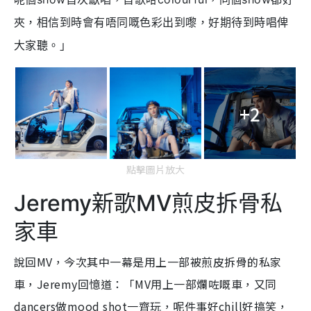
夾，相信到時會有唔同嘅色彩出到嚟，好期待到時唱俾
大家聽。」
+2
點擊圖片放大
Jeremy新歌MV煎皮拆骨私
家車
說回MV，今次其中一幕是用上一部被煎皮拆骨的私家
車，Jeremy回憶道：「MV用上一部爛咗嘅車，又同
dancers做mood shot一齊玩，呢件事好chill好搞笑，