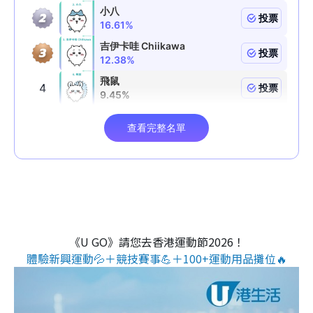
《U GO》請您去香港運動節2026！
體驗新興運動💦＋競技賽事💪＋100+運動用品攤位🔥