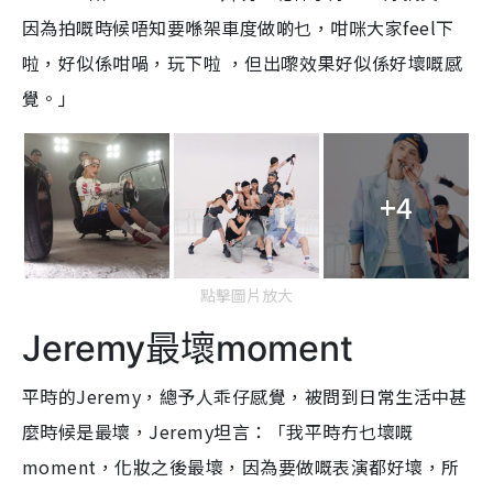
因為拍嘅時候唔知要喺架車度做啲乜，咁咪大家feel下
啦，好似係咁喎，玩下啦 ，但出嚟效果好似係好壞嘅感
覺。」
+4
點擊圖片放大
Jeremy最壞moment
平時的Jeremy，總予人乖仔感覺，被問到日常生活中甚
麼時候是最壞，Jeremy坦言：「我平時冇乜壞嘅
moment，化妝之後最壞，因為要做嘅表演都好壞，所