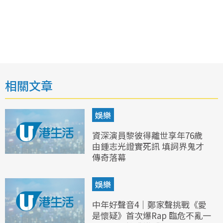
相關文章
娛樂
資深演員黎彼得離世享年76歲
由鍾志光證實死訊 填詞界鬼才
傳奇落幕
娛樂
中年好聲音4｜鄭家聲挑戰《愛
是懷疑》首次爆Rap 臨危不亂一