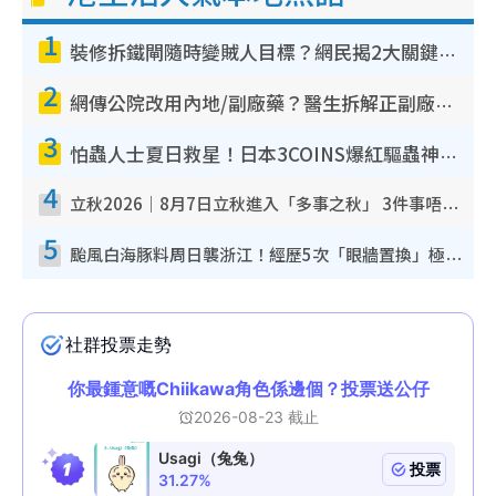
1
裝修拆鐵閘隨時變賊人目標？網民揭2大關鍵用途：裝新式等於白裝？附新舊鐵閘分別
2
網傳公院改用內地/副廠藥？醫生拆解正副廠分別 揭4類人換藥隨時出事
3
怕蟲人士夏日救星！日本3COINS爆紅驅蟲神器$45起 1招「全程免觸碰」輕鬆搞定小強
4
立秋2026｜8月7日立秋進入「多事之秋」 3件事唔做得！專家教6招開運 清枱頭／銀包納氣接好運
5
颱風白海豚料周日襲浙江！經歷5次「眼牆置換」極罕見 成登陸內地最長途颱風