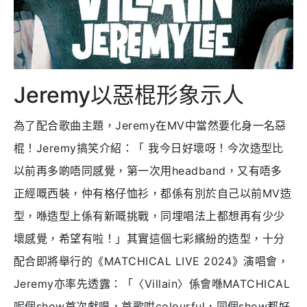
Jeremy以惡棍形象示人
為了配合歌曲主題，Jeremy在MV中當然要化身一名惡
棍！Jeremy搞笑介紹：「 我今日好壞呀！今次造型比
以前再多啲唔同感覺，第一次用headband，又有唔多
正經嘅西裝，仲有格仔恤衫，都係有別於自己以前MV造
型，喺造型上係有新嘅挑戰，同埋唱法上都想再有少少
壞感覺，希望有啦！」其實這個七彩繽紛的造型，十分
配合即將舉行的《MATCHICAL LIVE 2024》演唱會，
Jeremy亦率先透露：「〈Villain〉係會喺MATCHICAL
呢個show首次獻唱，首歌咁colourful，同個show都好