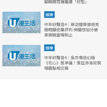
腳踢開耳機獲讚「好型」
娛樂
中年好聲音4｜蔡宓婕穿旗袍克
服晒腿迷暈評判 伸腿想加分被
車婉婉當場制止
娛樂
中年好聲音4｜吳亦偉迷幻版
《花心》惹爭議！張佳添海兒現
場觀點相交鋒