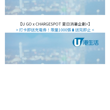
【U GO x CHARGESPOT 夏日消暑企劃⚡】
> 打卡即送充電券！限量1000張🔋送完即止 <