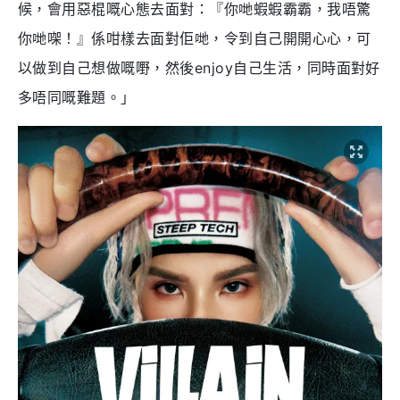
候，會用惡棍嘅心態去面對：『你哋蝦蝦霸霸，我唔驚
你哋㗎！』係咁樣去面對佢哋，令到自己開開心心，可
以做到自己想做嘅嘢，然後enjoy自己生活，同時面對好
多唔同嘅難題。」