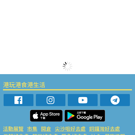
港玩港食港生活
活動展覽
市集
開倉
尖沙咀好去處
銅鑼灣好去處