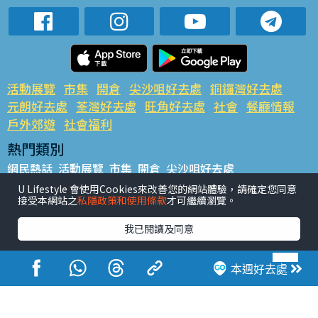
活動展覽
市集
開倉
尖沙咀好去處
銅鑼灣好去處
元朗好去處
荃灣好去處
旺角好去處
社會
餐廳情報
戶外郊遊
社會福利
熱門類別
網民熱話
活動展覽
市集
開倉
尖沙咀好去處
銅鑼灣好去處
元朗好去處
荃灣好去處
旺角好去處
社會
U Lifestyle 會使用Cookies來改善您的網站體驗，請確定您同意
接受本網站之
私隱政策和使用條款
才可繼續瀏覽。
餐廳情報
戶外郊遊
熱門標籤
我已閱讀及同意
#UGO搵好去處
#人氣活動推介
#美食社群熱話
#親子玩樂好去處
#ULifestyle應用程式
#限時搶
本週好去處
#UJetso禮物放送
#ULifestyle商戶中心
#著數
#網絡熱話
香港經濟日報版權所有©2026