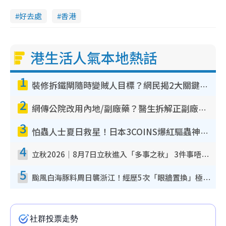
好去處
香港
港生活人氣本地熱話
1
裝修拆鐵閘隨時變賊人目標？網民揭2大關鍵用途：裝新式等於白裝？附新舊鐵閘分別
2
網傳公院改用內地/副廠藥？醫生拆解正副廠分別 揭4類人換藥隨時出事
3
怕蟲人士夏日救星！日本3COINS爆紅驅蟲神器$45起 1招「全程免觸碰」輕鬆搞定小強
4
立秋2026｜8月7日立秋進入「多事之秋」 3件事唔做得！專家教6招開運 清枱頭／銀包納氣接好運
5
颱風白海豚料周日襲浙江！經歷5次「眼牆置換」極罕見 成登陸內地最長途颱風