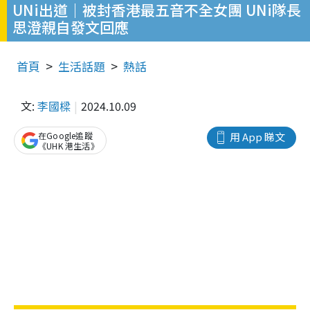
UNi出道｜被封香港最五音不全女團 UNi隊長
思澄親自發文回應
首頁
生活話題
熱話
文:
李國樑
2024.10.09
在Google追蹤
用 App 睇文
《UHK 港生活》