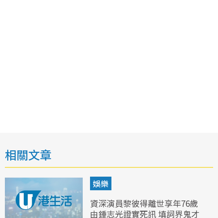
相關文章
娛樂
資深演員黎彼得離世享年76歲
由鍾志光證實死訊 填詞界鬼才