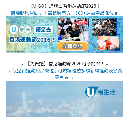
《U GO》請您去香港運動節2026！
體驗新興運動💦＋競技賽事💪＋100+運動用品攤位🔥
↓ 【免費送】香港運動節2026電子門票！↓
↓ 設過百運動用品攤位 / 可現場體驗多項新穎運動及觀賞
賽事🔥 ↓