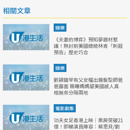
相關文章
娛樂
《夫妻的博弈》預知夢題材惹
議！熱討前美國總統林肯「刺殺
預告」歷史巧合
娛樂
劉穎鏇罕有父女檔出鏡髮型師爸
爸露面 親曝媽媽留美國感人真
相無奈分隔兩地
電影劇集
功夫女足香港上映｜票房突破21
億！即睇演員陣容：蔡思貝/劉