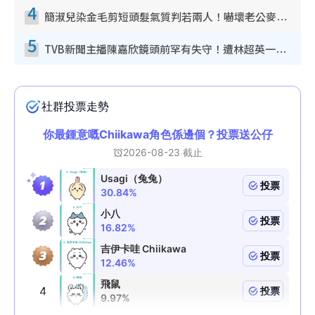
4
簡淑兒染金毛剪短頭髮氣質判若兩人！嚇壞老公麥大力都認唔出：「你做咩事？」
5
TVB新聞主播陳嘉欣鏡頭前罕有失守！遭林超英一句說話突襲嚇親當場大笑