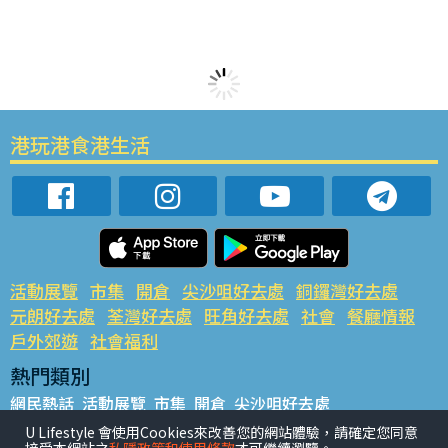
港玩港食港生活
活動展覽
市集
開倉
尖沙咀好去處
銅鑼灣好去處
元朗好去處
荃灣好去處
旺角好去處
社會
餐廳情報
戶外郊遊
社會福利
熱門類別
網民熱話
活動展覽
市集
開倉
尖沙咀好去處
銅鑼灣好去處
元朗好去處
荃灣好去處
旺角好去處
社會
U Lifestyle 會使用Cookies來改善您的網站體驗，請確定您同意