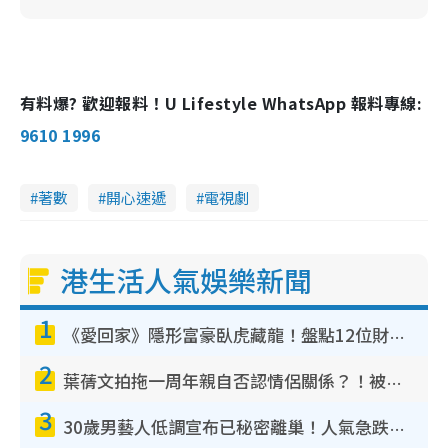
有料爆? 歡迎報料！U Lifestyle WhatsApp 報料專線:
9610 1996
著數
開心速遞
電視劇
港生活人氣娛樂新聞
1
《愛回家》隱形富豪臥虎藏龍！盤點12位財氣逼人的有錢藝人：呢位靚女3億身家唔憂做
2
葉蒨文拍拖一周年親自否認情侶關係？！被質疑感情造假竟稱GM「普通同事」
3
30歲男藝人低調宣布已秘密離巢！人氣急跌變失蹤人口︰「這幾年過得並不容易」