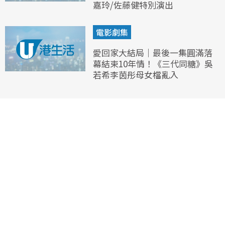
嘉玲/佐藤健特別演出
電影劇集
愛回家大結局｜最後一集圓滿落
幕結束10年情！《三代同糖》吳
若希李茵彤母女檔亂入