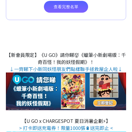
【新會員限定】《U GO》請你睇👹《蠟筆小新劇場版：千
奇百怪！我的妖怪假期》！
↓一齊睇下小新同妖怪朋友們點樣聯手拯救屋企人啦↓
【U GO x CHARGESPOT 夏日消暑企劃⚡】
> 打卡即送充電券！限量1000張🔋送完即止 <