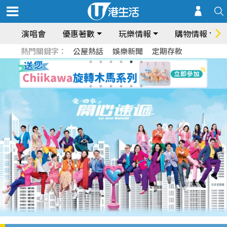
演唱會
優惠著數
玩樂情報
購物情報
熱門關鍵字：
公屋熱話
娛樂新聞
定期存款