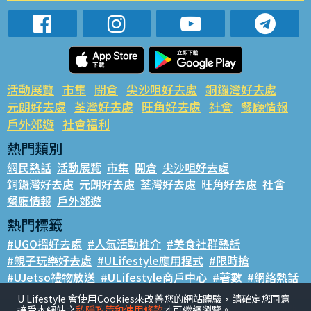
活動展覽
市集
開倉
尖沙咀好去處
銅鑼灣好去處
元朗好去處
荃灣好去處
旺角好去處
社會
餐廳情報
戶外郊遊
社會福利
熱門類別
網民熱話
活動展覽
市集
開倉
尖沙咀好去處
銅鑼灣好去處
元朗好去處
荃灣好去處
旺角好去處
社會
餐廳情報
戶外郊遊
熱門標籤
#UGO搵好去處
#人氣活動推介
#美食社群熱話
#親子玩樂好去處
#ULifestyle應用程式
#限時搶
#UJetso禮物放送
#ULifestyle商戶中心
#著數
#網絡熱話
U Lifestyle 會使用Cookies來改善您的網站體驗，請確定您同意
香港經濟日報版權所有©2026
接受本網站之
私隱政策和使用條款
才可繼續瀏覽。