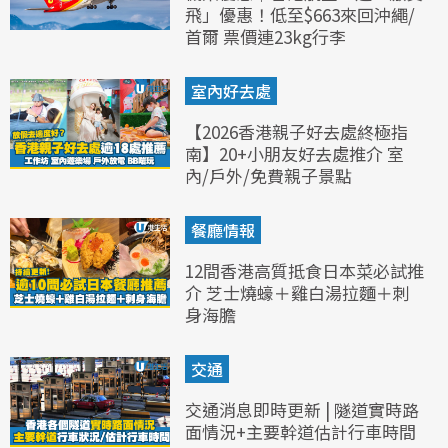
飛」優惠！低至$663來回沖繩/
首爾 票價連23kg行李
室內好去處
【2026香港親子好去處終極指
南】20+小朋友好去處推介 室
內/戶外/免費親子景點
餐廳情報
12間香港高質抵食日本菜必試推
介 芝士燒蠔＋雞白湯拉麵＋刺
身海膽
交通
交通消息即時更新 | 隧道實時路
面情況+主要幹道估計行車時間