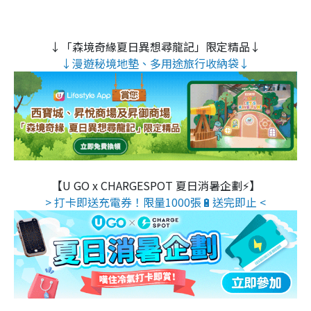
↓「森境奇緣夏日異想尋龍記」限定精品↓
↓漫遊秘境地墊、多用途旅行收納袋↓
【U GO x CHARGESPOT 夏日消暑企劃⚡】
> 打卡即送充電券！限量1000張🔋送完即止 <