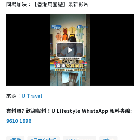
同場加映：【香港周圍遊】最新影片
P
l
a
來源︰
U Travel
y
有料爆? 歡迎報料！U Lifestyle WhatsApp 報料專線:
V
9610 1996
i