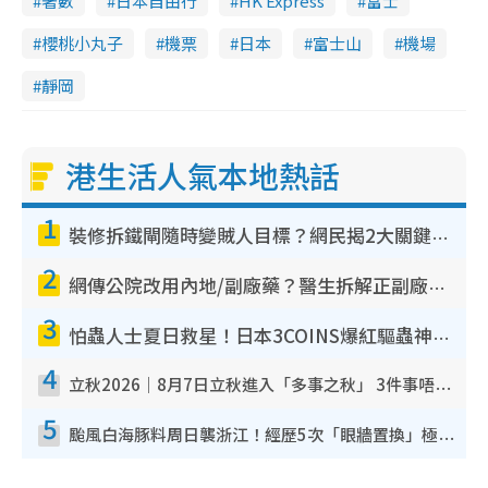
d
著數
日本自由行
HK Express
富士
櫻桃小丸子
機票
日本
富士山
機場
e
靜岡
o
港生活人氣本地熱話
1
裝修拆鐵閘隨時變賊人目標？網民揭2大關鍵用途：裝新式等於白裝？附新舊鐵閘分別
2
網傳公院改用內地/副廠藥？醫生拆解正副廠分別 揭4類人換藥隨時出事
3
怕蟲人士夏日救星！日本3COINS爆紅驅蟲神器$45起 1招「全程免觸碰」輕鬆搞定小強
4
立秋2026｜8月7日立秋進入「多事之秋」 3件事唔做得！專家教6招開運 清枱頭／銀包納氣接好運
5
颱風白海豚料周日襲浙江！經歷5次「眼牆置換」極罕見 成登陸內地最長途颱風