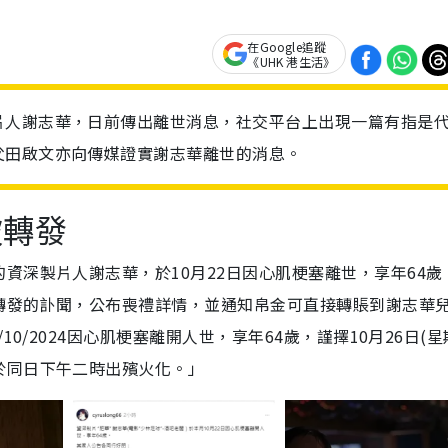
在Google追蹤
《UHK 港生活》
片人謝志華，日前傳出離世消息，社交平台上出現一篇有指是
父田啟文亦向傳媒證實謝志華離世的消息。
被轉發
資深製片人謝志華，於10月22日因心肌梗塞離世，享年64歲
轉發的訃聞，公布喪禮詳情，並通知帛金可直接轉賬到謝志華
10/2024因心肌梗塞離開人世，享年64歲，謹擇10月26日(星
於同日下午二時出殯火化。」