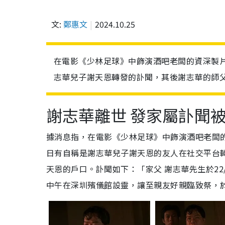
文:
鄭惠文
2024.10.25
在電影《少林足球》中飾演酒吧老闆的資深製
志華兒子謝天恩轉發的訃聞，其後謝志華的師
謝志華離世 發家屬訃聞
據消息指，在電影《少林足球》中飾演酒吧老闆的
日有自稱是謝志華兒子謝天恩的友人在社交平台
天恩的戶口。
訃聞如下：「家父 謝志華先生於22/
中午在深圳殯儀館設靈，讓至親友好親臨致祭，