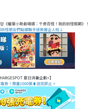
睇👹《蠟筆小新劇場版：千奇百怪！我的妖怪假期》！
同妖怪朋友們點樣聯手拯救屋企人啦↓
 CHARGESPOT 夏日消暑企劃⚡】
電券！限量1000張🔋送完即止 <