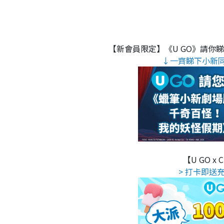
【新會員限定】《U GO》請你
↓一齊睇下小新
【U GO x
> 打卡即送充