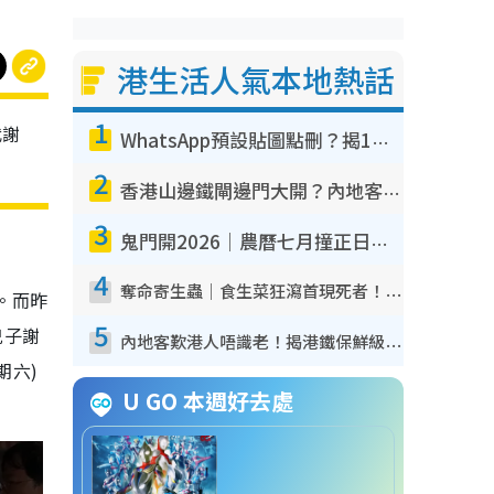
港生活人氣本地熱話
1
代謝
WhatsApp預設貼圖點刪？揭1招「反向操作」還原簡潔介面 附3步實測教學
2
香港山邊鐵閘邊門大開？內地客困惑意義何在！網民神回覆：呢種叫法理性防禦
3
鬼門開2026｜農曆七月撞正日全食特別邪？專家警告切忌做一事！揭4大禁忌+2招保平安
4
奪命寄生蟲｜食生菜狂瀉首現死者！疫潮惡化錄1.8萬宗病例 揭洗菜3大謬誤
。而昨
5
兒子謝
內地客歎港人唔識老！揭港鐵保鮮級冷氣 港人求放過：咪投訴
期六)
U GO 本週好去處