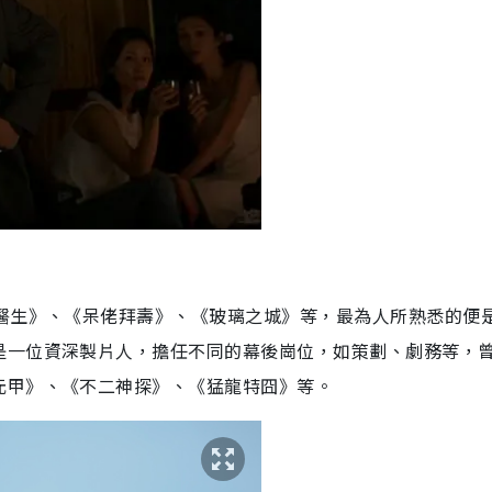
氓醫生》、《呆佬拜壽》、《玻璃之城》等，最為人所熟悉的便
是一位資深製片人，擔任不同的幕後崗位，如策劃、劇務等，
元甲》、《不二神探》、《猛龍特囧》等。