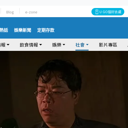
Blog
e-zone
U GO搵好去處
熱話
娛樂新聞
定期存款
情報
飲食情報
娛樂
社會
影片專區