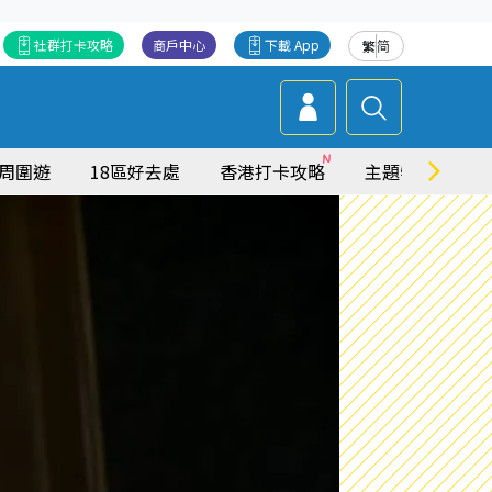
社群打卡攻略
商戶中心
下載 App
繁
简
周圍遊
18區好去處
香港打卡攻略
主題特集