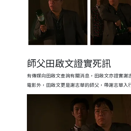
師父田啟文證實死訊
有傳媒向田啟文查詢有關消息，田啟文亦證實謝
電影外，田啟文更是謝志華的師父，帶謝志華入