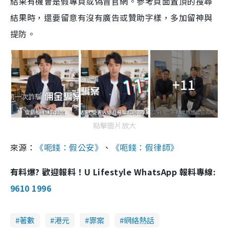
結果有機會是假專頁或偽冒官網。參考頁面置頂的搜尋
結果時，還要留意有沒有廣告或贊助字樣，多加留神與
提防。
+11
點擊圖片放大
來源：
《呃錢：假公安》
、
《呃錢：假律師》
有料爆? 歡迎報料！U Lifestyle WhatsApp 報料專線:
9610 1996
著數
港元
罪案
網絡熱話