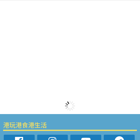
港玩港食港生活