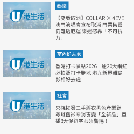
娛樂
【突發取消】COLLAR × 4EVE
澳門演唱會宣布取消 門票售罄
仍難逃厄運 樂迷怒轟「不可抗
力」
室內好去處
香港打卡景點2026｜逾20大網紅
必拍照打卡勝地 港九新界離島
影相好去處
社會
央視揭發二手舊衣黑色產業鏈
霉斑舊衫零消毒變「全新品」直
播3大促銷字眼須警惕！