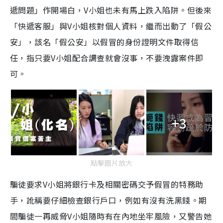
遞問題」作開場白，V小姐也未有馬上跌入陷阱。但後來
「快遞客服」與V小姐核對個人資料，繼而出動了「假公
安」，該名「假公安」以假冒的身份證明文件取得信
任，指只要V小姐配合調查就會沒事，不要洩露案件即
可。
+3
點擊圖片放大
騙徒要求V小姐將銀行卡及相關密碼交予假冒的特務助
手，訛稱要仔細檢查銀行戶口，例如有沒有洗黑錢。期
間騙徒一再威脅V小姐隨時有在內地坐牢風險，又警告她