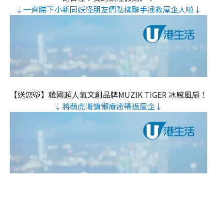
↓一齊睇下小新同妖怪朋友們點樣聯手拯救屋企人啦↓
【送您🐯】韓國超人氣文創品牌MUZIK TIGER 冰感風扇！
↓將萌虎嘅慵懶療癒帶返屋企↓