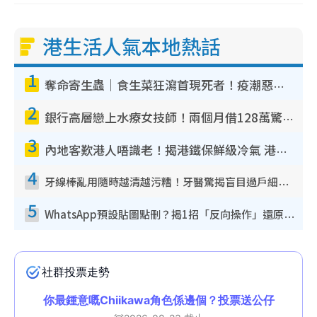
港生活人氣本地熱話
1
奪命寄生蟲｜食生菜狂瀉首現死者！疫潮惡化錄1.8萬宗病例 揭洗菜3大謬誤
2
銀行高層戀上水療女技師！兩個月借128萬驚覺「沉船」沉落火海 揭背後疑似邪教操控賣淫
3
內地客歎港人唔識老！揭港鐵保鮮級冷氣 港人求放過：咪投訴
4
牙線棒亂用隨時越清越污糟！牙醫驚揭盲目過戶細菌恐致蛀牙：呢種先係日常真保養
5
WhatsApp預設貼圖點刪？揭1招「反向操作」還原簡潔介面 附3步實測教學