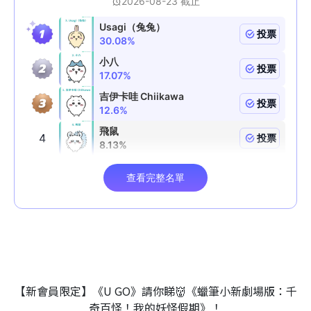
【新會員限定】《U GO》請你睇👹《蠟筆小新劇場版：千
奇百怪！我的妖怪假期》！