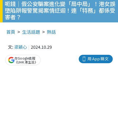
呃錢｜假公安騙案進化變「局中局」！港女誤
墮陷阱報警驚揭案情迂迴！連「特務」都係受
害者？
首頁
生活話題
熱話
文:
梁穎心
2024.10.29
在Google追蹤
用 App 睇文
《UHK 港生活》