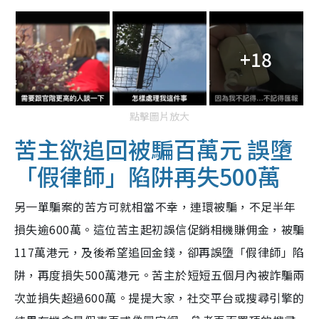
+18
點擊圖片放大
苦主欲追回被騙百萬元 誤墮
「假律師」陷阱再失500萬
另一單騙案的苦方可就相當不幸，連環被騙，不足半年
損失逾600萬。這位苦主起初誤信促銷相機賺佣金，被騙
117萬港元，及後希望追回金錢，卻再誤墮「假律師」陷
阱，再度損失500萬港元。苦主於短短五個月內被詐騙兩
次並損失超過600萬。提提大家，社交平台或搜尋引擎的