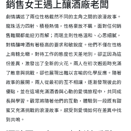
銷售女王遇上釀酒廠老闆
劇情講述了兩位性格截然不同的主角之間的浪漫故事。
龍珠活力四射、積極熱情，性格豪放不羈，面對任何銷
售難關都能迎刃而解；而珉主則性格溫和、心思細膩，
對精釀啤酒有著極高的要求和敏銳度。他們不僅在性格
上南轅北轍，對待工作的態度也天差地別，卻正因為這
份差異，激發出了全新的火花。兩人在初次邂逅時充滿
了敵意與挑戰，卻也展現出難以言喻的化學反應。隨著
故事的展開，兩人從最初的互不相讓，逐漸發現彼此的
優點，並在這場充滿酒香與心動的愛情旅程中，共同成
長與學習。觀眾將隨著他們的互動，體驗到一段既有甜
蜜又充滿挑戰的浪漫故事，感受到愛情如何在差異中找
到共鳴。