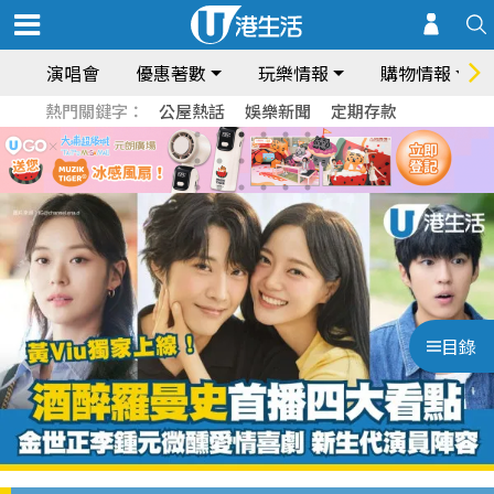
演唱會
優惠著數
玩樂情報
購物情報
熱門關鍵字：
公屋熱話
娛樂新聞
定期存款
目錄