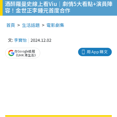
酒醉羅曼史線上看Viu｜劇情5大看點+演員陣
容！金世正李鍾元首度合作
首頁
生活話題
電影劇集
文:
李寶怡
2024.12.02
在Google追蹤
用 App 睇文
《UHK 港生活》