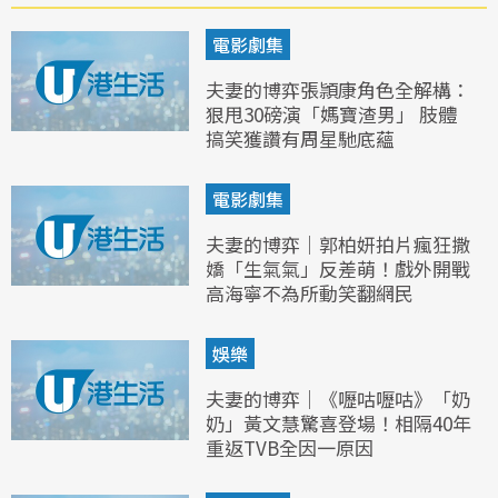
電影劇集
夫妻的博弈張頴康角色全解構：
狠甩30磅演「媽寶渣男」 肢體
搞笑獲讚有周星馳底蘊
電影劇集
夫妻的博弈｜郭柏妍拍片瘋狂撒
嬌「生氣氣」反差萌！戲外開戰
高海寧不為所動笑翻網民
娛樂
夫妻的博弈｜《嚦咕嚦咕》「奶
奶」黃文慧驚喜登場！相隔40年
重返TVB全因一原因