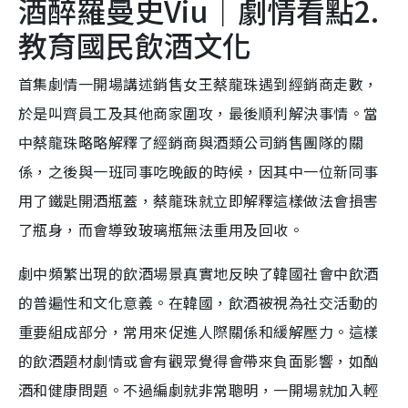
酒醉羅曼史Viu｜劇情看點2.
教育國民飲酒文化
首集劇情一開場講述銷售女王蔡龍珠遇到經銷商走數，
於是叫齊員工及其他商家圍攻，最後順利解決事情。當
中蔡龍珠略略解釋了經銷商與酒類公司銷售團隊的關
係，之後與一班同事吃晚飯的時候，因其中一位新同事
用了鐵匙開酒瓶蓋，蔡龍珠就立即解釋這樣做法會損害
了瓶身，而會導致玻璃瓶無法重用及回收。
劇中頻繁出現的飲酒場景真實地反映了韓國社會中飲酒
的普遍性和文化意義。在韓國，飲酒被視為社交活動的
重要組成部分，常用來促進人際關係和緩解壓力。這樣
的飲酒題材劇情或會有觀眾覺得會帶來負面影響，如酗
酒和健康問題。不過編劇就非常聰明，一開場就加入輕