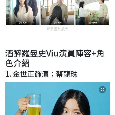
點擊圖片放大
酒醉羅曼史Viu演員陣容+角
色介紹
1. 金世正飾演：蔡龍珠