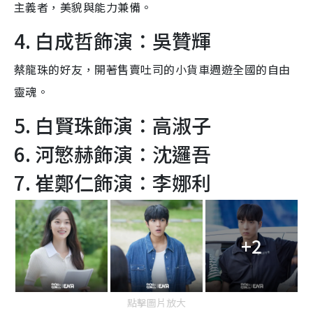
主義者，美貌與能力兼備。
4. 白成哲飾演：吳贊輝
蔡龍珠的好友，開著售賣吐司的小貨車週遊全國的自由
靈魂。
5. 白賢珠飾演：高淑子
6. 河慜赫飾演：沈邏吾
7. 崔鄭仁飾演：李娜利
+2
點擊圖片放大