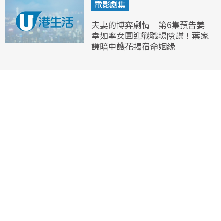
電影劇集
夫妻的博弈劇情｜第6集預告姜
幸如率女團迎戰職場陰謀！葉家
謙暗中護花揭宿命姻緣