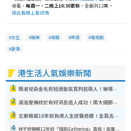
收看，
每週一、二晚上10:30更新
，全劇共12集。
按此看線上看詳情
女生
娛樂
南韓
啤酒
電視劇
愛情
港生活人氣娛樂新聞
1
簡淑兒染金毛剪短頭髮氣質判若兩人！嚇壞老公麥大力都認唔出：「你做咩事？」
2
湯洛雯傳終於有好消息造人成功！兩大細節曝孕味極濃惹猜測：大肚婆先會咁！
3
五索親揭10年前負債人生逆襲奇蹟！全靠去一地方轉運後即遇上馬先生
4
林芊妤親解12年前「殘廁Gathering」真相！高層解約一句話重創尊嚴至今拒返TVB