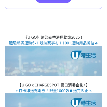
《U GO》請您去香港運動節2026！
體驗新興運動💦＋競技賽事💪＋100+運動用品攤位🔥
【U GO x CHARGESPOT 夏日消暑企劃⚡】
> 打卡即送充電券！限量1000張🔋送完即止 <