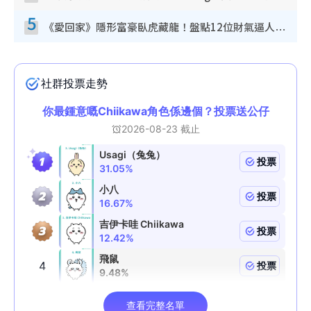
5
《愛回家》隱形富豪臥虎藏龍！盤點12位財氣逼人的有錢藝人：呢位靚女3億身家唔憂做