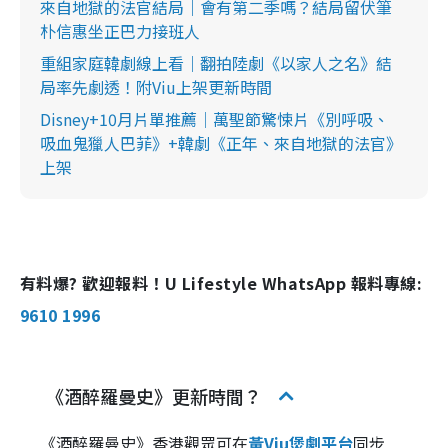
來自地獄的法官結局｜會有第二季嗎？結局留伏筆
朴信惠坐正巴力接班人
重組家庭韓劇線上看｜翻拍陸劇《以家人之名》結
局率先劇透！附Viu上架更新時間
Disney+10月片單推薦│萬聖節驚悚片《別呼吸、
吸血鬼獵人巴菲》+韓劇《正年、來自地獄的法官》
上架
有料爆? 歡迎報料！U Lifestyle WhatsApp 報料專線:
9610 1996
《酒醉羅曼史》更新時間？
《酒醉羅曼史》香港觀眾可在
黃Viu煲劇平台
同步