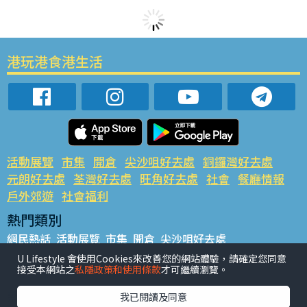
港玩港食港生活
活動展覽
市集
開倉
尖沙咀好去處
銅鑼灣好去處
元朗好去處
荃灣好去處
旺角好去處
社會
餐廳情報
戶外郊遊
社會福利
熱門類別
網民熱話
活動展覽
市集
開倉
尖沙咀好去處
銅鑼灣好去處
元朗好去處
荃灣好去處
旺角好去處
社會
U Lifestyle 會使用Cookies來改善您的網站體驗，請確定您同意
接受本網站之
私隱政策和使用條款
才可繼續瀏覽。
餐廳情報
戶外郊遊
熱門標籤
我已閱讀及同意