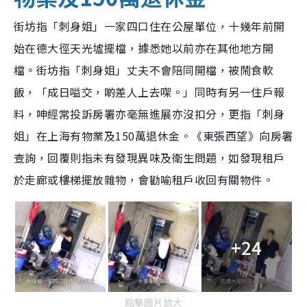
街坊指「刺身姐」一家四口住在公屋單位，十幾年前開
始在德大徑天光墟擺檔，據悉她以前亦在其他地方開
檔。街坊指「刺身姐」丈夫不會陪同開檔，被鬧食軟
飯，「成日嗌交，啲差人上去㗎。」同時有另一住戶報
料，呻經常投訴房署亦毫無進展亦沒扣分，更指「刺身
姐」在上海有物業及150萬退休金。《東張西望》向房署
查詢，回覆則指未有發現異味及衛生問題，如發現租戶
於走廊或樓梯擺放雜物，會勸喻租戶收回有關物件。
+24
點擊圖片放大