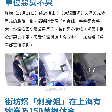
單位惡臭不果
昨晚（11月11日）終於播出了《東張西望》葵涌天光墟
單元的最後一集，攝製隊發現「刺身姐」每晚都會將一
大車垃圾推回所屬公屋單位，製作黑心食物。鄰居多番
投訴惡臭不果，忍受垃圾與凍肉臭味多年，無奈嘆「房
署都理佢唔到。」
+17
點擊圖片放大
街坊爆「刺身姐」在上海有
物業及150萬退休金