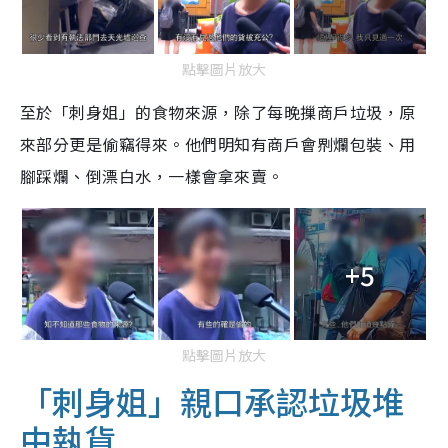
點擊圖片放大
至於「刺身姐」的食物來源，除了每晚摷商戶垃圾，原
來部分更是偷竊得來。他們明知有商戶會𠝹爛包裝、用
腳踩爛、倒漂白水，一樣會拿來賣。
+5
點擊圖片放大
「刺身姐」親口承認垃圾堆
中執貨