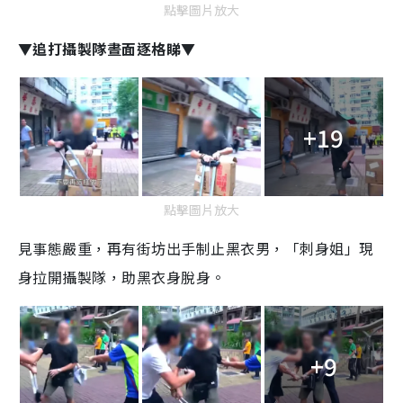
點擊圖片放大
▼追打攝製隊晝面逐格睇▼
+19
點擊圖片放大
見事態嚴重，再有街坊出手制止黑衣男，「刺身姐」現
身拉開攝製隊，助黑衣身脫身。
+9