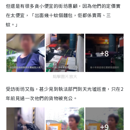
但還是有很多貪小便宜的街坊惠顧，因為他們的定價實
在太便宜，「出面幾十蚊個麵包，佢都係賣兩、三
蚊。」
+8
點擊圖片放大
受訪街坊又指，甚少見到執法部門到天光墟巡查，只在2
年前見過一次他們的貨物被充公。
+9