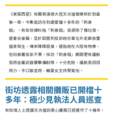
《東張西望》有關葵涌德大徑天光墟報導終於到最
後一章，今集追訪在刻處擺檔十多年的「刺身
姐」。有街坊爆料指「刺身姐」貨源除了摷垃圾，
還會去偷竊，至於鄰居則投訴她在單位外走廊放置
搵食架生，傳來陣陣惡臭，還指她在大陸有物業，
但向房署投訴不果。採訪「刺身姐」期間更有護航
翁用金屬武器襲擊攝制隊，十分危險，護航翁招招
用力，手口腳並用，嚇窒女主持黎寬怡。
街坊透露相關攤販已開檔十
多年：極少見執法人員巡查
有知情人士透露天光墟的黑心攤販已經運作了十幾年，