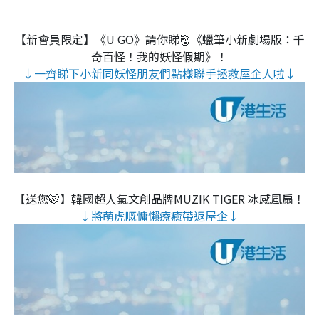
【新會員限定】《U GO》請你睇👹《蠟筆小新劇場版：千
奇百怪！我的妖怪假期》！
↓一齊睇下小新同妖怪朋友們點樣聯手拯救屋企人啦↓
【送您🐯】韓國超人氣文創品牌MUZIK TIGER 冰感風扇！
↓將萌虎嘅慵懶療癒帶返屋企↓