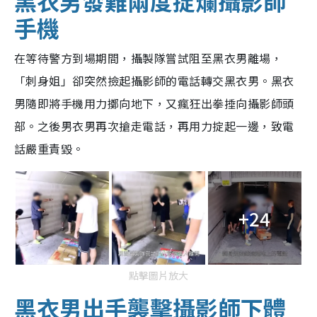
黑衣男發難兩度掟爛攝影師
手機
在等待警方到場期間，攝製隊嘗試阻至黑衣男離場，
「刺身姐」卻突然撿起攝影師的電話轉交黑衣男。黑衣
男隨即將手機用力擲向地下，又瘋狂出拳捶向攝影師頭
部。之後男衣男再次搶走電話，再用力掟起一邊，致電
話嚴重責毀。
+24
點擊圖片放大
黑衣男出手襲擊攝影師下體