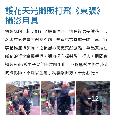
護花天光攤販打飛《東張》
攝影用具
攝製隊向「刺身姐」了解事件時，獲黑衫男子護花，該
名黑衣男先是打飛麥克風，黎寬怡當堂嚇一嚇。再用行
李箱推撞攝製隊。之後黑衫男更突然發難，拿出安插在
紙箱的行李金屬手柄，猛力揮向攝製隊一行人。期間身
邊著Polo衫男子曾伸手試圖阻止，不過黑衫男仍急步走
向攝影師，不斷以金屬手柄襲擊對方，十分狼死。
+12