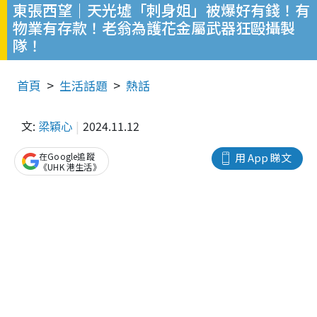
東張西望｜天光墟「刺身姐」被爆好有錢！有
物業有存款！老翁為護花金屬武器狂毆攝製
隊！
首頁
生活話題
熱話
文:
梁穎心
2024.11.12
在Google追蹤
用 App 睇文
《UHK 港生活》