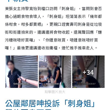
東張女主持黎寬怡到檔口訪問「刺身姐」，當問到會否
擔心過期食物食壞人，「刺身姐」坦蕩蕩表示「幾年都
係咁食，咁多都賣晒」，更親口證實壽司刺身是從垃圾
街和街邊撿來的，邊講邊將食物收起，還厲聲回應「嫌
污糟咪唔好買囉」、「你鍾意咪買，唔鍾意咪唔好買
囉！」最後更邊講邊收拾攤檔，連忙推手推車走人。
+34
點擊圖片放大
公屋鄰居呻投訴「刺身姐」