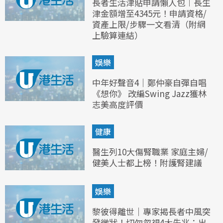
長者生活津貼申請懶人包︱長生
津金額增至4345元！申請資格/
資產上限/步驟一文看清（附網
上驗算連結）
娛樂
中年好聲音4｜鄭仲豪自彈自唱
《想你》 改編Swing Jazz獲林
志美高度評價
健康
醫生列10大傷腎職業 家庭主婦/
健美人士都上榜！附護腎建議
娛樂
黎彼得離世｜專家揭長者中風突
發徵狀！切勿忽視4大先兆：出