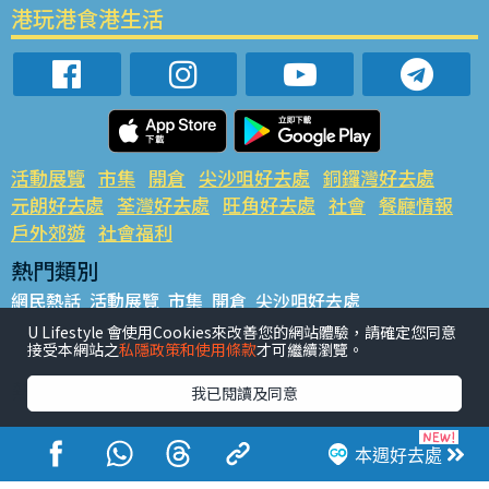
港玩港食港生活
活動展覽
市集
開倉
尖沙咀好去處
銅鑼灣好去處
元朗好去處
荃灣好去處
旺角好去處
社會
餐廳情報
戶外郊遊
社會福利
熱門類別
網民熱話
活動展覽
市集
開倉
尖沙咀好去處
銅鑼灣好去處
元朗好去處
荃灣好去處
旺角好去處
社會
U Lifestyle 會使用Cookies來改善您的網站體驗，請確定您同意
接受本網站之
私隱政策和使用條款
才可繼續瀏覽。
餐廳情報
戶外郊遊
熱門標籤
我已閱讀及同意
#UGO搵好去處
#人氣活動推介
#美食社群熱話
#親子玩樂好去處
#ULifestyle應用程式
#限時搶
本週好去處
#UJetso禮物放送
#ULifestyle商戶中心
#著數
#網絡熱話