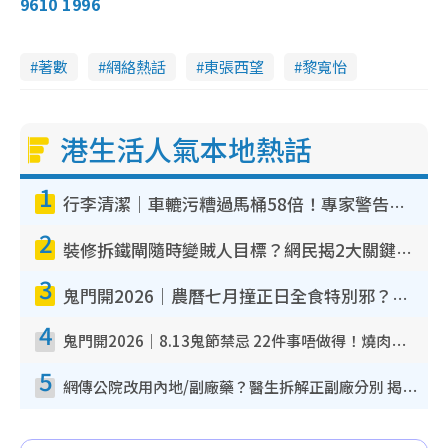
9610 1996
著數
網絡熱話
東張西望
黎寬怡
港生活人氣本地熱話
1
行李清潔｜車轆污糟過馬桶58倍！專家警告忌用酒精抹 教1招免污手除菌
2
裝修拆鐵閘隨時變賊人目標？網民揭2大關鍵用途：裝新式等於白裝？附新舊鐵閘分別
3
鬼門開2026｜農曆七月撞正日全食特別邪？專家警告切忌做一事！揭4大禁忌+2招保平安
4
鬼門開2026｜8.13鬼節禁忌 22件事唔做得！燒肉、刺身要少食？半夜勿吹口哨/打呢個電話
5
網傳公院改用內地/副廠藥？醫生拆解正副廠分別 揭4類人換藥隨時出事