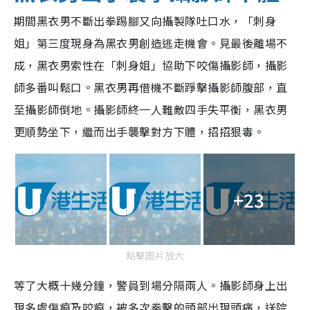
期間黑衣男不斷出拳踢腳又向攝製隊吐口水，「刺身
姐」第三度現身為黑衣男創造逃走機會。見最後離場不
成，黑衣男索性在「刺身姐」協助下咬傷攝影師，攝影
師多番叫鬆口。黑衣男再借機不斷踭擊攝影師腹部，直
至攝影師倒地。攝影師終一人難敵四手失平衡，黑衣男
更順勢坐下，繼而出手襲擊對方下體，招招狠毒。
+23
點擊圖片放大
等了大概十幾分鐘，警員到場分隔兩人。攝影師身上出
現多處傷痕及咬痕，被多次拳擊的頭部出現頭痛，送院