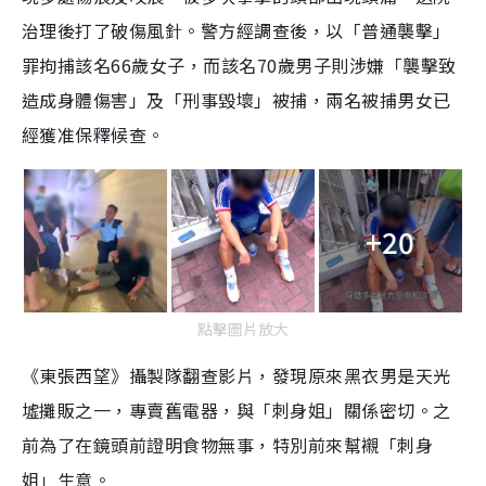
治理後打了破傷風針。
警方經調查後，以「普通襲擊」
罪拘捕該名66歲女子，而該名70歲男子則涉嫌「襲擊致
造成身體傷害」及「刑事毀壞」被捕，兩名被捕男女已
經獲准保釋候查。
+20
點擊圖片放大
《東張西望》攝製隊翻查影片，發現原來黑衣男是天光
墟攤販之一，專賣舊電器，與「刺身姐」關係密切。之
前為了在鏡頭前證明食物無事，特別前來幫襯「刺身
姐」生意。