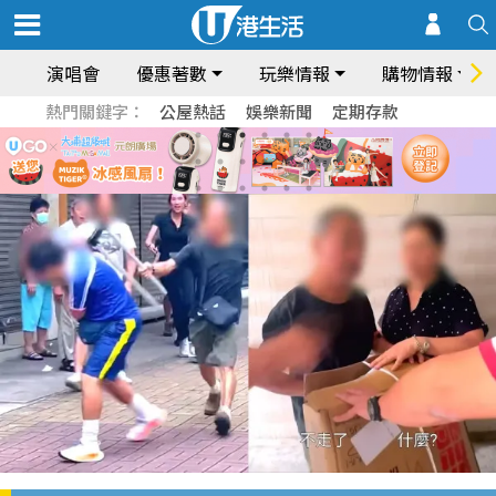
演唱會
優惠著數
玩樂情報
購物情報
熱門關鍵字：
公屋熱話
娛樂新聞
定期存款