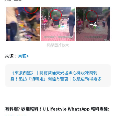
+4
點擊圖片放大
來源：
東張+
《東張西望》｜開箱葵涌天光墟黑心攤販凍肉刺
身！追訪「填鴨姐」開檔有苦衷：執紙皮執得幾多
有料爆? 歡迎報料！U Lifestyle WhatsApp 報料專線: