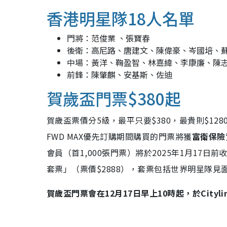
香港明星隊18人名單
門將：范俊業 、張寶春
後衛：高尼路、唐建文、陳偉豪、岑國培、
中場：黃洋、鞠盈智、林嘉緯、李康廉、陳
前鋒：陳肇麒、安基斯、佐迪
賀歲盃門票$380起
賀歲盃票價分5級，最平只要$380，最貴則$128
FWD MAX優先訂購期間購買的門票將獲
富衛保險
會員（首1,000張門票）將於2025年1月17
套票」（票價$2888），套票包括世界明星隊見
賀歲盃門票會在12月17日早上10時起，於Cityl