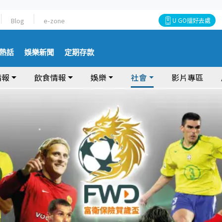
Blog
e-zone
U GO搵好去處
熱話
娛樂新聞
定期存款
情報
飲食情報
娛樂
社會
影片專區