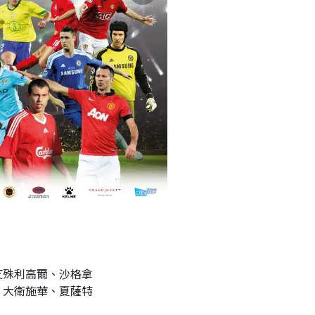
艾殊利高爾、沙格拿
、大衛施華、夏薩特