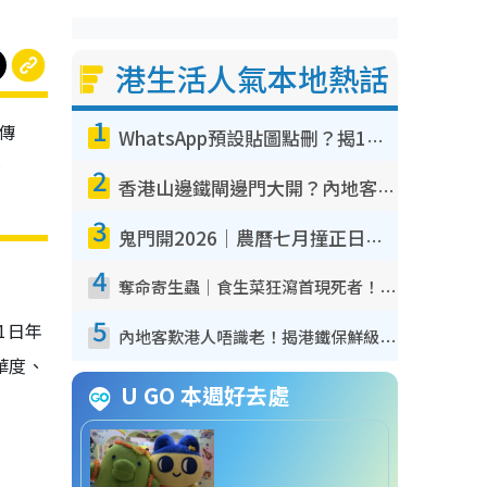
港生活人氣本地熱話
1
傳
WhatsApp預設貼圖點刪？揭1招「反向操作」還原簡潔介面 附3步實測教學
，
2
香港山邊鐵閘邊門大開？內地客困惑意義何在！網民神回覆：呢種叫法理性防禦
3
鬼門開2026｜農曆七月撞正日全食特別邪？專家警告切忌做一事！揭4大禁忌+2招保平安
4
奪命寄生蟲｜食生菜狂瀉首現死者！疫潮惡化錄1.8萬宗病例 揭洗菜3大謬誤
5
1日年
內地客歎港人唔識老！揭港鐵保鮮級冷氣 港人求放過：咪投訴
華度、
U GO 本週好去處