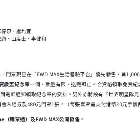
蘇偉泉、盧均宜
志康、山度士、李健和
0，門票現已在「FWD MAX生活體驗平台」優先發售，首1,00
賀歲盃紀念章
一個，數量有限，送完即止。合資格領取免費紀
日前收到電郵通知領取紀念章的安排。另外亦將設有「
世界明星隊見
面會入場券及480元門票1張。（每張套票需支付港幣30元手續
ine（購票通）及FWD MAX公開發售。