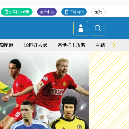
社群打卡攻略
商戶中心
下載 App
繁
简
周圍遊
18區好去處
香港打卡攻略
主題特集