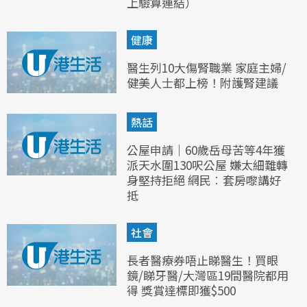
上驗算連結）
健康
醫生列10大傷腎職業 家庭主婦/
健美人士都上榜！附護腎建議
熱話
公屋申請｜60歲岳母苦等4年獲
派天水圍130呎公屋 嫌太細難轉
身堅持拒絕 網民︰套房嚟講好
抵
社會
長者醫療券唔止睇醫生！買眼
鏡/睇牙醫/大灣區19間醫院都用
得 獎賞達標即獲$500