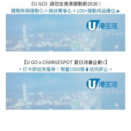
《U GO》請您去香港運動節2026！
體驗新興運動💦＋競技賽事💪＋100+運動用品攤位🔥
【U GO x CHARGESPOT 夏日消暑企劃⚡】
> 打卡即送充電券！限量1000張🔋送完即止 <