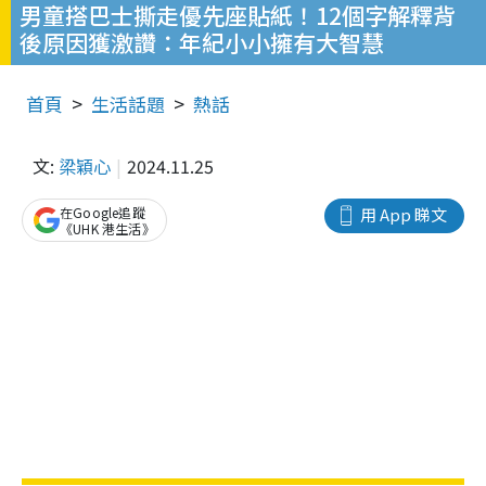
男童搭巴士撕走優先座貼紙！12個字解釋背
後原因獲激讚：年紀小小擁有大智慧
首頁
生活話題
熱話
文:
梁穎心
2024.11.25
在Google追蹤
用 App 睇文
《UHK 港生活》