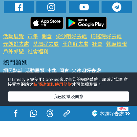
活動展覽
市集
開倉
尖沙咀好去處
銅鑼灣好去處
元朗好去處
荃灣好去處
旺角好去處
社會
餐廳情報
戶外郊遊
社會福利
熱門類別
網民熱話
活動展覽
市集
開倉
尖沙咀好去處
銅鑼灣好去處
元朗好去處
荃灣好去處
旺角好去處
社會
U Lifestyle 會使用Cookies來改善您的網站體驗，請確定您同意
接受本網站之
私隱政策和使用條款
才可繼續瀏覽。
餐廳情報
戶外郊遊
熱門標籤
我已閱讀及同意
#UGO搵好去處
#人氣活動推介
#美食社群熱話
#親子玩樂好去處
#ULifestyle應用程式
#限時搶
本週好去處
#UJetso禮物放送
#ULifestyle商戶中心
#著數
#網絡熱話
香港經濟日報版權所有©2026