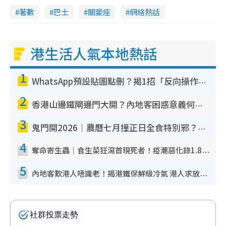
著數
巴士
關愛座
網絡熱話
港生活人氣本地熱話
1
WhatsApp預設貼圖點刪？揭1招「反向操作」還原簡潔介面 附3步實測教學
2
香港山邊鐵閘邊門大開？內地客困惑意義何在！網民神回覆：呢種叫法理性防禦
3
鬼門開2026｜農曆七月撞正日全食特別邪？專家警告切忌做一事！揭4大禁忌+2招保平安
4
奪命寄生蟲｜食生菜狂瀉首現死者！疫潮惡化錄1.8萬宗病例 揭洗菜3大謬誤
5
內地客歎港人唔識老！揭港鐵保鮮級冷氣 港人求放過：咪投訴