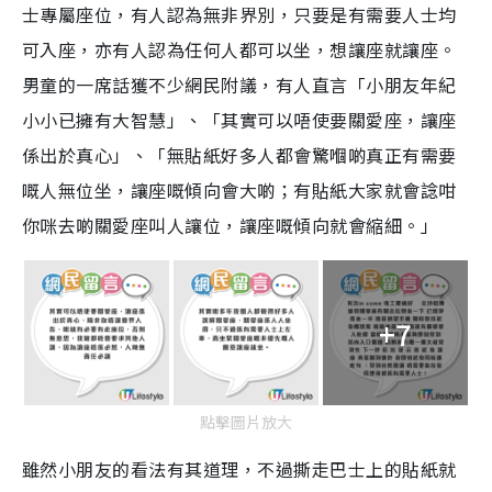
士專屬座位，有人認為無非界別，只要是有需要人士均
可入座，亦有人認為任何人都可以坐，想讓座就讓座。
男童的一席話獲不少網民附議，有人直言「小朋友年紀
小小已擁有大智慧」、「其實可以唔使要關愛座，讓座
係出於真心」、「無貼紙好多人都會驚嗰啲真正有需要
嘅人無位坐，讓座嘅傾向會大啲；有貼紙大家就會諗咁
你咪去啲關愛座叫人讓位，讓座嘅傾向就會縮細。」
+7
點擊圖片放大
雖然小朋友的看法有其道理，不過撕走巴士上的貼紙就