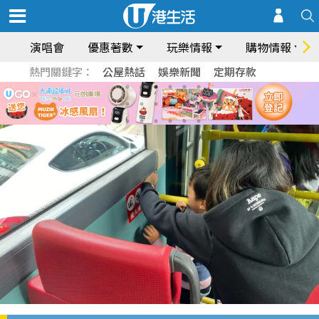
演唱會
優惠著數
玩樂情報
購物情報
熱門關鍵字：
公屋熱話
娛樂新聞
定期存款