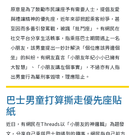
原意是為了鼓勵市民讓座予有需要人士，提倡友愛
與禮讓精神的優先座，近年來卻掀起乘客紛爭，甚
至因而多番引發罵戰，被諷「批鬥座」。有網民在
社交平台分享生活軼事，指乘搭巴士期間遇上一名
小朋友，該男童提出一妙計解決「個位應該畀邊個
坐」的糾紛。有網友直言「小朋友年紀小小已擁有
大智慧」、「小朋友講左個事實」，不過亦有人指
出男童行為屬刑事毀壞，理應阻止。
巴士男童打算撕走優先座貼
紙
近日，有網民在Threads以「小朋友的神邏輯」為題發
文，分享自己乘搭巴士時遇到的趣事。網民指自己前方