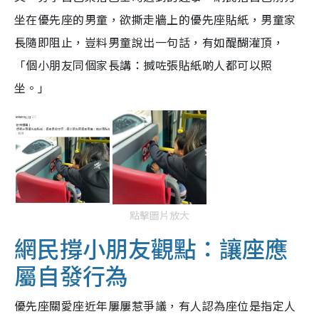
坐在優先座的男童，欲撕走牆上的優先座貼紙，男童家
長隨即阻止，豈料男童說出一句話，有如醍醐灌頂，
「個小朋友同個家長講：搣咗張貼紙啲人都可以照
坐。」
點擊圖片放大
網民撐小朋友觀點：讓座應
屬自發行為
優先座關愛座近年屢屢惹爭議，有人認為座位是指定人