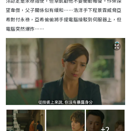
洋認定是永祿指使，但卓凱勸他不要衝動報復。作榮探
望韋傑，父子關係似有緩和……浩洋手下程景霖威脅亞
希對付永祿，亞希偷偷將手提電腦接駁到伺服器上，但
電腦突然爆炸……
+2