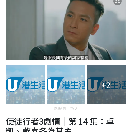
+2
點擊圖片放大
使徒行者3劇情｜第 14 集：卓
凱、歡喜各為其主