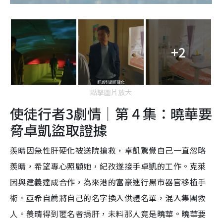
+2
點擊圖片放大
使徒行者3劇情｜第 4 集：曉華要
脅卓凱盜取證據
羨晴因急性肝硬化被送院搶救，卓凱驚覺自己一直忽略
羨晴，希望專心照顧她，紀孜遂接手卓凱的工作。克萊
因與建義達成合作，為來港的富豪進行黑市器官移植手
術。亞希自薦將自己的名字換入供體名單，混入集團救
人。羨晴得到匿名者捐肝，未料那人竟是曉華。曉華要