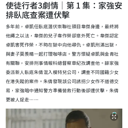
使徒行者3劇情｜第 1 集：家強安
排臥底查案遭伏擊
多年前，卓凱任臥底潛伏崇聯社頭目韋傑身邊，最終將
他繩之以法，韋傑的兒子韋作榮卻意外死亡。韋傑認定
卓凱害死作榮，不時在獄中向他尋仇。卓凱刑滿出獄，
與妻子莫羨晴一起打理咖啡店。警方懷疑卓凱與金青社
有關聯，安排刑事情報科總督察章紀孜調查他。薛家強
委派新人臥底朱倩混入模特兒公司，調查不同國籍少女
在港失蹤的案件。朱倩發現該公司誘拐少女作不道德交
易，家強暗中通知警方準備營救行動後卻遭伏擊，朱倩
更被人捉走……