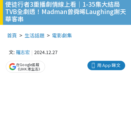
使徒行者3重播劇情線上看｜1-35集大結局
TVB全劇透！Madman曾舜晞Laughing謝天
華客串
首頁
生活話題
電影劇集
文:
羅志宏
2024.12.27
在Google追蹤
用 App 睇文
《UHK 港生活》