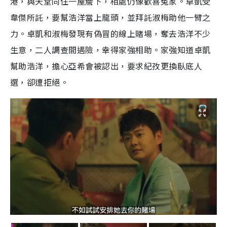
港，與天堂同住一屋簷下，相處仍像歡喜冤家。卓凱受
韋傑所託，要幫浩洋當上龍頭，並拜託淑梅助他一臂之
力。卓凱和淑梅發現有偽冒的線上賭場，奪去浩洋不少
生意，二人調查間遇險，幸得家強相助。家強知道卓凱
幫助浩洋，擔心亞希會被認出，要求紀孜更換臥底人
選，卻遭拒絕。