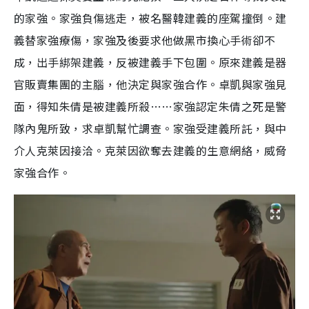
的家強。家強負傷逃走，被名醫韓建義的座駕撞倒。建
義替家強療傷，家強及後要求他做黑市換心手術卻不
成，出手綁架建義，反被建義手下包圍。原來建義是器
官販賣集團的主腦，他決定與家強合作。卓凱與家強見
面，得知朱倩是被建義所殺……家強認定朱倩之死是警
隊內鬼所致，求卓凱幫忙調查。家強受建義所託，與中
介人克萊因接洽。克萊因欲奪去建義的生意網絡，威脅
家強合作。