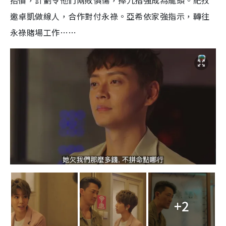
邀卓凱做線人，合作對付永祿。亞希依家強指示，轉往
永祿賭場工作……
+2