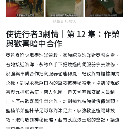
點擊圖片放大
使徒行者3劇情｜第 12 集：作榮
與歡喜暗中合作
亞希身陷火場得浩洋營救，家強認為浩洋對亞希有意，
著她接近浩洋。永祿命手下把燒過的伺服器拿去維修，
家強與卓凱合作把伺服器偷龍轉鳳。紀孜終有證據拘捕
永祿，卻見永祿戶口內的巨款被神秘轉走。卓凱發現歡
喜與九指強為伍，帶人包圍，但天堂率保安局人員制
止。原來歡喜與作榮合作，計劃捧九指強做傀儡龍頭。
藍楠弟弟藍棟帶足球隊到沐足店，家強教正植踢球技
巧。淑梅收到神秘硬碟，載有臥底張玉瑄的筆記，講述
當初奉命調查天堂……