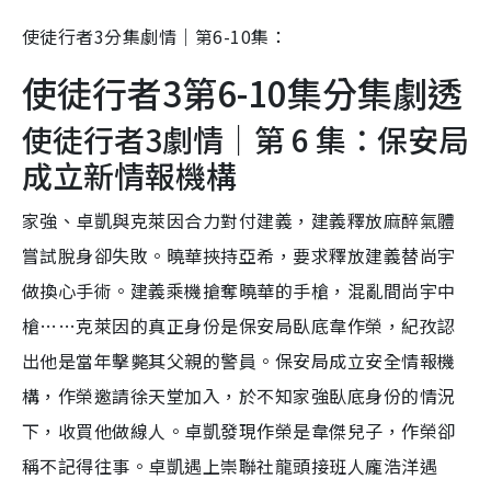
使徒行者3分集劇情｜第6-10集：
使徒行者3第6-10集分集劇透
使徒行者3劇情｜第 6 集：保安局
成立新情報機構
家強、卓凱與克萊因合力對付建義，建義釋放麻醉氣體
嘗試脫身卻失敗。曉華挾持亞希，要求釋放建義替尚宇
做換心手術。建義乘機搶奪曉華的手槍，混亂間尚宇中
槍……克萊因的真正身份是保安局臥底韋作榮，紀孜認
出他是當年擊斃其父親的警員。保安局成立安全情報機
構，作榮邀請徐天堂加入，於不知家強臥底身份的情況
下，收買他做線人。卓凱發現作榮是韋傑兒子，作榮卻
稱不記得往事。卓凱遇上崇聯社龍頭接班人龐浩洋遇