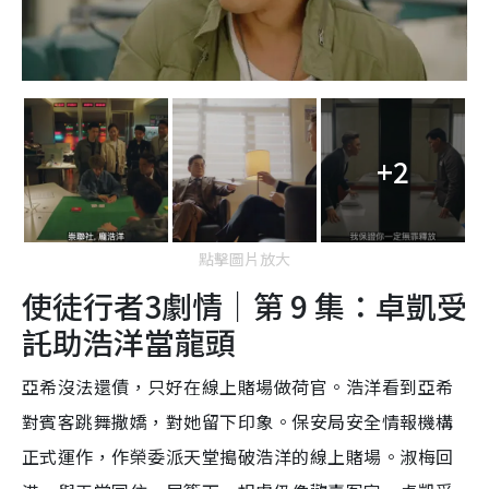
+2
點擊圖片放大
使徒行者3劇情｜第 9 集：卓凱受
託助浩洋當龍頭
亞希沒法還債，只好在線上賭場做荷官。浩洋看到亞希
對賓客跳舞撒嬌，對她留下印象。保安局安全情報機構
正式運作，作榮委派天堂搗破浩洋的線上賭場。淑梅回