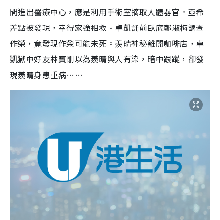
間進出醫療中心，應是利用手術室摘取人體器官。亞希
差點被發現，幸得家強相救。卓凱託前臥底鄭淑梅調查
作榮，竟發現作榮可能未死。羨晴神秘離開咖啡店，卓
凱獄中好友林寶剛以為羨晴與人有染，暗中跟蹤，卻發
現羨晴身患重病……