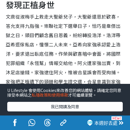
發現正植身世
文鼎從淑梅手上救走大聖爺兒子，大聖爺還恩於歡喜，
答允支持九指強。崇聯社定下選舉日子，恰巧是韋傑出
獄之日，頭目們顧念舊日恩義，紛紛轉投浩洋。浩洋帶
亞希逛傢俬店，憧憬二人未來。亞希向家強承認愛上浩
洋，要求退出臥底任務。作榮與歡喜暗中會面，將國際
犯罪組織「永恆幫」情報交給他。阿火遭家強出賣，到
沐足店搶錢。家強逮住阿火，惟被合星誤會而受拘捕。
家強把正植遺下的頸鏈和學生證交還，合星意識到家強
U Lifestyle 會使用Cookies來改善您的網站體驗，請確定您同意
已知悉正植身世。
接受本網站之
私隱政策和使用條款
才可繼續瀏覽。
我已閱讀及同意
本週好去處