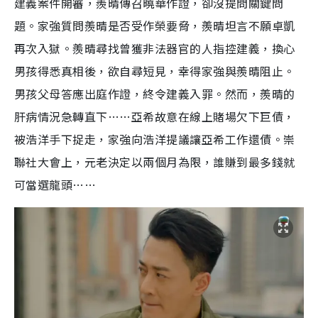
建義案件開審，羨晴傳召曉華作證，卻沒提問關鍵問
題。家強質問羨晴是否受作榮要脅，羨晴坦言不願卓凱
再次入獄。羨晴尋找曾獲非法器官的人指控建義，換心
男孩得悉真相後，欲自尋短見，幸得家強與羨晴阻止。
男孩父母答應出庭作證，終令建義入罪。然而，羨晴的
肝病情況急轉直下……亞希故意在線上賭場欠下巨債，
被浩洋手下捉走，家強向浩洋提議讓亞希工作還債。崇
聯社大會上，元老決定以兩個月為限，誰賺到最多錢就
可當選龍頭……