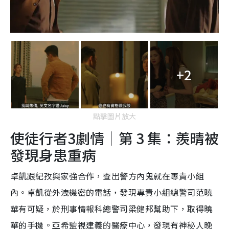
+2
點擊圖片放大
使徒行者3劇情｜第 3 集：羨晴被
發現身患重病
卓凱跟紀孜與家強合作，查出警方內鬼就在專責小組
內。卓凱從外洩機密的電話，發現專責小組總警司范曉
華有可疑，於刑事情報科總警司梁健邦幫助下，取得曉
華的手機。亞希監視建義的醫療中心，發現有神秘人晚