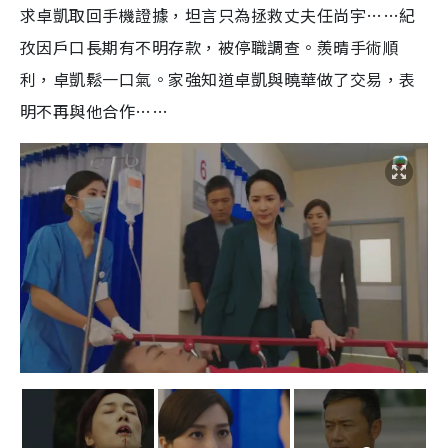
求卓凱取回手機證據，坦言只為拯救丈夫任尚宇……紀
孜因戶口長期有不明存款，被停職調查。羨晴手術順
利，卓凱鬆一口氣。家強知道卓凱與曉華做了交易，表
明不再與他合作……