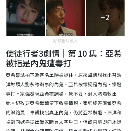
+2
點擊圖片放大
使徒行者3劇情｜第 10 集：亞希
被指是內鬼遭毒打
亞希嘗試拍下賭客名單時被捉住，原來卓凱想找出替浩
洋對頭人劉永祿辦事的內鬼。亞希被懷疑是內鬼，慘遭
毒打。家強發現亞希被調場，覺不妥，潛入賭場救出
她。紀孜要亞希繼續留下收集情報，家強終答應當亞希
的聯絡員。卓凱找出真正內鬼，仍將亞希辭退。浩洋和
卓凱向歡喜提出獨家購買太空戶口，但歡喜隨即向永祿
抬價，計劃令他們兩敗俱傷，捧九指強成為龍頭。紀孜