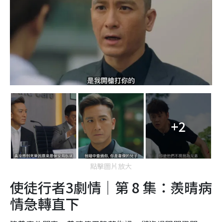
+2
點擊圖片放大
使徒行者3劇情｜第 8 集：羨晴病
情急轉直下