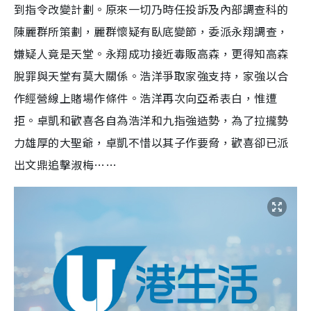
到指令改變計劃。原來一切乃時任投訴及內部調查科的
陳麗群所策劃，麗群懷疑有臥底變節，委派永翔調查，
嫌疑人竟是天堂。永翔成功接近毒販高森，更得知高森
脫罪與天堂有莫大關係。浩洋爭取家強支持，家強以合
作經營線上賭場作條件。浩洋再次向亞希表白，惟遭
拒。卓凱和歡喜各自為浩洋和九指強造勢，為了拉攏勢
力雄厚的大聖爺，卓凱不惜以其子作要脅，歡喜卻已派
出文鼎追擊淑梅……