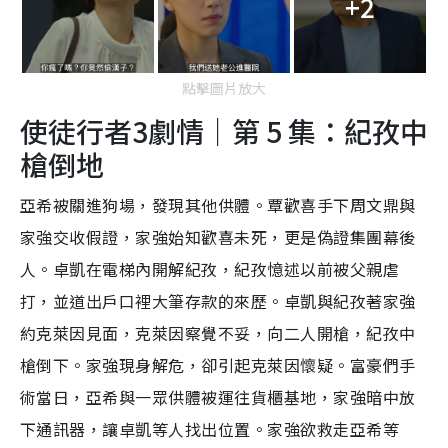
+2
點擊圖片放大
使徒行者3劇情｜第 5 集：紀孜中
槍倒地
亞希被關進狗場，發現其他供體。覃歡喜手下周文鼎與
家強交收假證，家強始知歡喜未死，更是偽證集團幕後
人。卓凱在電梯內開解紀孜，紀孜憶述以前被父親虐
打，並道出戶口裡大筆存款的來歷。卓凱與紀孜著家強
約克萊因見面，克萊因察覺不妥，向二人開槍，紀孜中
槍倒下。家強現身解危，卻引起克萊因懷疑。富豪們手
術當日，亞希與一眾供體被運往貨櫃基地，家強暗中放
下通訊器，讓卓凱等人找出位置。家強欲救走亞希等