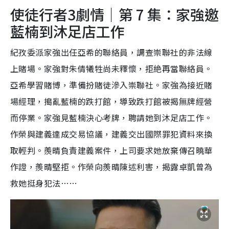
使徒行者3劇情｜第 7 集：家強邀
藍楠到沐足店工作
紀孜委派家強出任亞希的聯絡員，調查崇聯社的非法線
上賭場。家強對朱倩犧牲尚未釋懷，拒絶再當聯絡員。
亞希學習賭博，準備扮賭徒滲入崇聯社。家強為接近賭
場經理，搗亂藍楠的跌打館，導致跌打館被揭無牌經營
而停業。家強見藍楠決心考牌，聘請她到沐足店工作。
作榮與建義達成交易協議，建義交出國際罪犯資料來換
取輕判。羨晴負責建義案件，上司要求她放棄傳召曉華
作證，羨晴堅拒。作榮向羨晴陳述利害，揭露卓凱曾為
救她挺身犯法……