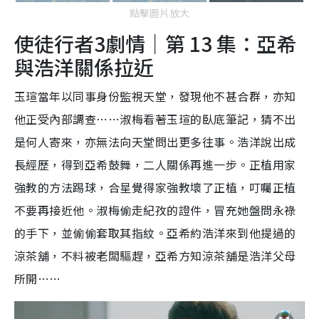
點擊圖片放大
使徒行者3劇情｜第 13 集：亞希
與浩洋關係拉近
玉瑄當年以同事身份監視天堂，發現他不甚合群，亦知
他正受內部調查……淑梅看著玉瑄的臥底筆記，猜不出
是何人寄來，亦無法向天堂問出更多往事。浩洋說出成
長經歷，得到亞希鼓舞，二人關係再進一步。正植用家
強教的方法踢球，合星覺得家強教壞了正植，叮囑正植
不要再接近他。淑梅偷走紀孜的證件，冒充她盤問永祿
的手下，並偷偷套取其指紋。亞希約浩洋來到他提過的
涼茶舖，不料被老闆驅趕，亞希方知涼茶舖是浩洋父母
所開……