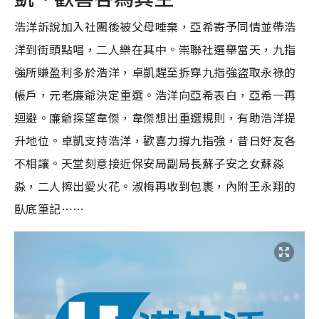
浩洋訴說加入社團後被父母唾棄，亞希寄予同情並帶浩
洋到街頭點唱，二人樂在其中。崇聯社選舉當天，九指
強所賺盈利多於浩洋，卓凱趕至拆穿九指強盜取永祿的
帳戶，元老廉爺決定重選。浩洋向亞希表白，亞希一再
迴避。廉爺探望韋傑，韋傑想出重選規則，有助浩洋提
升地位。卓凱支持浩洋，歡喜力撐九指強，昔日好友各
不相讓。天堂刻意接近保安局副局長蘇子安之女蘇淼
淼，二人擦出愛火花。淑梅再收到包裹，內附王永翔的
臥底筆記……