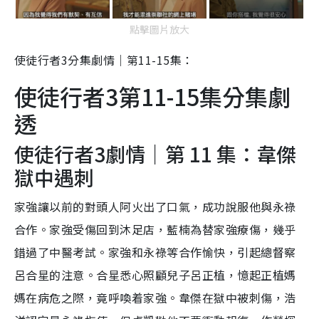
點擊圖片放大
使徒行者3分集劇情｜第11-15集：
使徒行者3第11-15集分集劇
透
使徒行者3劇情｜第 11 集：韋傑
獄中遇刺
家強讓以前的對頭人阿火出了口氣，成功說服他與永祿
合作。家強受傷回到沐足店，藍楠為替家強療傷，幾乎
錯過了中醫考試。家強和永祿等合作愉快，引起總督察
呂合星的注意。合星悉心照顧兒子呂正植，憶起正植媽
媽在病危之際，竟呼喚着家強。韋傑在獄中被刺傷，浩