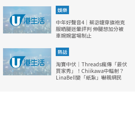
娛樂
中年好聲音4｜蔡宓婕穿旗袍克
服晒腿迷暈評判 伸腿想加分被
車婉婉當場制止
熱話
淘寶中伏｜Threads瘋傳「最伏
買家秀」！Chiikawa中輻射？
LinaBell變「紙紮」嚇親網民