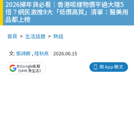
2026掃年貨必看｜香港呢樣物價平過大陸5
倍？網民激推9大「低價高質」清單：醫美用
品都上榜
首頁
生活話題
熱話
文:
張詩朗
,
陸秋燕
2026.06.15
在Google追蹤
用 App 睇文
《UHK 港生活》