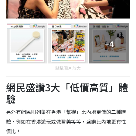
+4
點擊圖片放大
網民盛讚3大「低價高質」體
驗
另外有網民則列舉在香港「幫襯」比內地更佳的
三
種體
驗，例如在香港遊玩或做醫美等等，盛讚比內地更有性
價比！