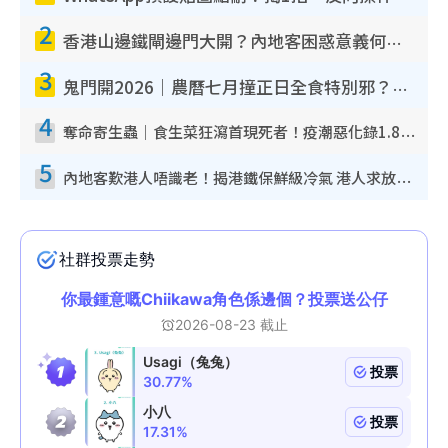
2
香港山邊鐵閘邊門大開？內地客困惑意義何在！網民神回覆：呢種叫法理性防禦
3
鬼門開2026｜農曆七月撞正日全食特別邪？專家警告切忌做一事！揭4大禁忌+2招保平安
4
奪命寄生蟲｜食生菜狂瀉首現死者！疫潮惡化錄1.8萬宗病例 揭洗菜3大謬誤
5
內地客歎港人唔識老！揭港鐵保鮮級冷氣 港人求放過：咪投訴