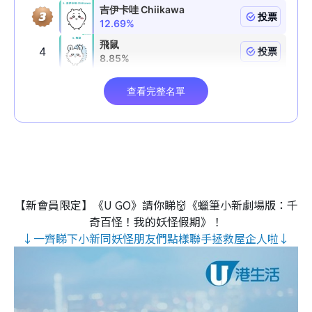
【新會員限定】《U GO》請你睇👹《蠟筆小新劇場版：千
奇百怪！我的妖怪假期》！
↓一齊睇下小新同妖怪朋友們點樣聯手拯救屋企人啦↓