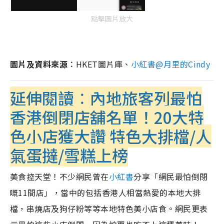
點擊圖片放大
圖片及資料來源︰
HKET圖片庫、
小紅書@
月里的Cindy
延伸閱讀︰內地旅客列最怕
香港倒閉店舖名單！20大特
色小店獲大讚 特色大排檔/人
氣蛋撻/雪糕上榜
美食控天堂！不少網民曾在
小紅書
分享「網民最怕倒閉
嘅11間店」，當中的包括香港人相當熱愛的本地大排
檔，串燒店及狗仔粉等等本地特色美小店食。網民更表