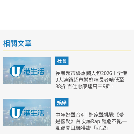
相關文章
社會
長者超市優惠懶人包2026︱全港
9大連鎖超市樂悠咭長者咭低至
88折 百佳惠康逢周三9折！
娛樂
中年好聲音4｜鄭家聲挑戰《愛
是懷疑》首次爆Rap 臨危不亂一
腳踢開耳機獲讚「好型」