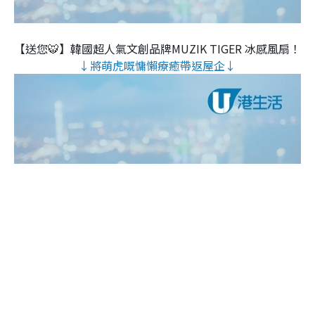
【送您🐯】韓國超人氣文創品牌MUZIK TIGER 冰感風扇！
↓將萌虎嘅慵懶療癒帶返屋企↓