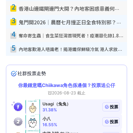
2
香港山邊鐵閘邊門大開？內地客困惑意義何在！網民神回覆：呢種叫法理性防禦
3
鬼門開2026｜農曆七月撞正日全食特別邪？專家警告切忌做一事！揭4大禁忌+2招保平安
4
奪命寄生蟲｜食生菜狂瀉首現死者！疫潮惡化錄1.8萬宗病例 揭洗菜3大謬誤
5
內地客歎港人唔識老！揭港鐵保鮮級冷氣 港人求放過：咪投訴