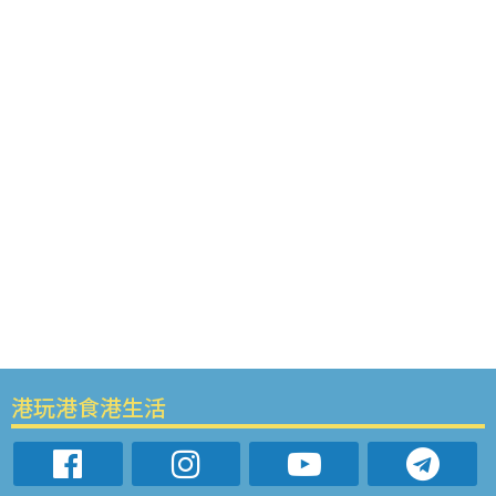
港玩港食港生活