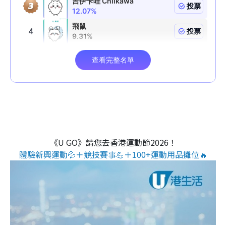
《U GO》請您去香港運動節2026！
體驗新興運動💦＋競技賽事💪＋100+運動用品攤位🔥