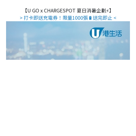
【U GO x CHARGESPOT 夏日消暑企劃⚡】
> 打卡即送充電券！限量1000張🔋送完即止 <