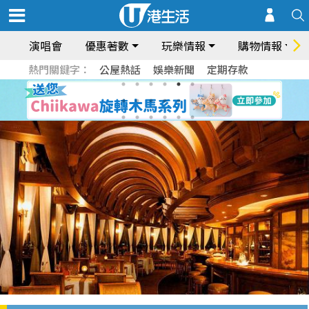
演唱會
優惠著數
玩樂情報
購物情報
熱門關鍵字：
公屋熱話
娛樂新聞
定期存款