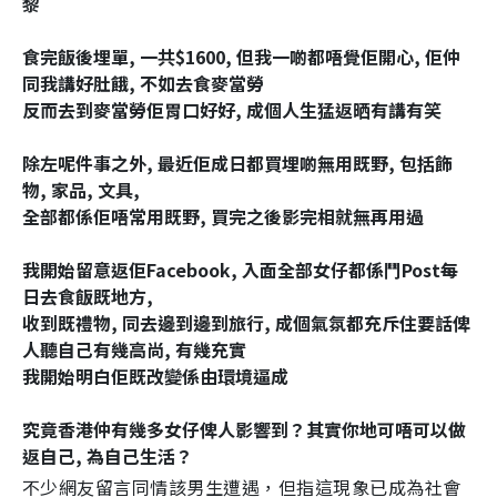
黎
食完飯後埋單, 一共$1600, 但我一啲都唔覺佢開心, 佢仲
同我講好肚餓, 不如去食麥當勞
反而去到麥當勞佢胃口好好, 成個人生猛返晒有講有笑
除左呢件事之外, 最近佢成日都買埋啲無用既野, 包括飾
物, 家品, 文具,
全部都係佢唔常用既野, 買完之後影完相就無再用過
我開始留意返佢Facebook, 入面全部女仔都係鬥Post每
日去食飯既地方,
收到既禮物, 同去邊到邊到旅行, 成個氣氛都充斥住要話俾
人聽自己有幾高尚, 有幾充實
我開始明白佢既改變係由環境逼成
究竟香港仲有幾多女仔俾人影響到？其實你地可唔可以做
返自己, 為自己生活？
不少網友留言同情該男生遭遇，但指這現象已成為社會