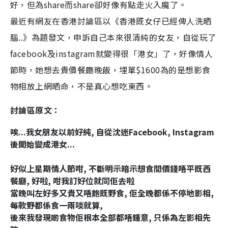
好，但為share而share卻好像有點走火入魔了。
最近有網友在香港討論區以《香港既女仔已經俾人洗晒
腦..》為題發文，申訴自己本來很清
純的
女友，自從玩了
facebook及instagram就變得很「港女」了，好像情人
節時，她想去貴價餐廳晚飯，
埋單
$1600為的是想影食
物相放上網晒命，不是真心想吃東西。
討論區原文：
唉...我女朋友以前好純, 自從沈迷Facebook, Instagram
後開始變成港女...
好似上星期情人節咁, 不斷明示暗示想食間價錢唔平既西
餐廳, 好啦, 咁我訂好位就同佢去啦
當晚叫左好多又貴又唔飽既野食, 佢全晚都係不停地影相,
每款野都係食一兩啖就算,
後來我發現啲食物佢根本全部都唔鍾意, 只係為左影相先