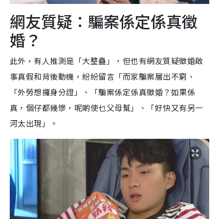
網友質疑：騙案係定係真徵
婚？
此外，有人推測是「大整蠱」，但也有網友質疑徵婚啟
事真假和背後動機，紛紛留言「而家騙案層出不窮、
「外勞想攞身分證」、「騙案係定係真徵婚？如果係
真，個仔都幾慘，呢啲使乜父母幫」、「好快又有另一
河太出現」。