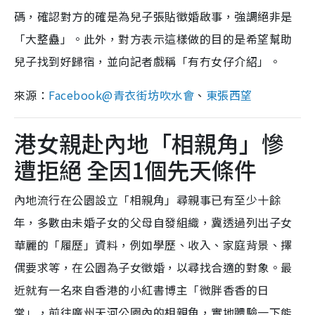
碼，確認對方的確是為兒子張貼徵婚啟事，強調絕非是
「大整蠱」。此外，對方表示這樣做的目的是希望幫助
兒子找到好歸宿，並向記者戲稱「有冇女仔介紹」。
來源：
Facebook@青衣街坊吹水會
、
東張西望
港女親赴內地「相親角」慘
遭拒絕 全因1個先天條件
內地流行在公園設立「相親角」尋親事已有至少十餘
年，多數由未婚子女的父母自發組織，冀透過列出子女
華麗的「履歷」資料，例如學歷、收入、家庭背景、擇
偶要求等，在公園為子女徵婚，以尋找合適的對象。最
近就有一名來自香港的小紅書博主「微胖香香的日
常」，前往廣州天河公園內的相親角，實地體驗一下能