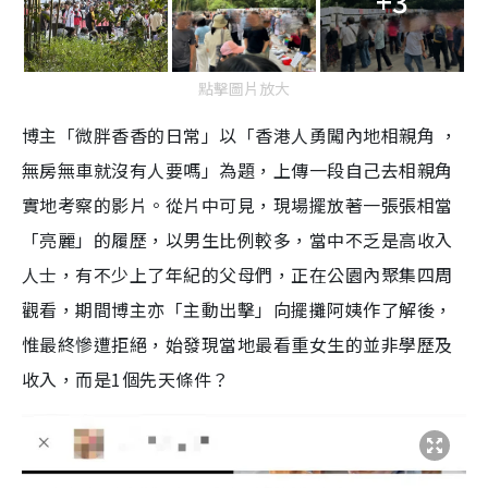
+3
點擊圖片放大
博主「微胖香香的日常」以「香港人勇闖內地相親角 ，
無房無車就沒有人要嗎」為題，上傳一段自己去相親角
實地考察的影片。從片中可見，現場擺放著一張張相當
「亮麗」的履歷，以男生比例較多，當中不乏是高收入
人士，有不少上了年紀的父母們，正在公園內聚集四周
觀看，期間博主亦「主動出擊」向擺攤阿姨作了解後，
惟最終慘遭拒絕，始發現當地最看重女生的並非學歷及
收入，而是1個先天條件？