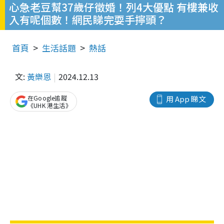
心急老豆幫37歲仔徵婚！列4大優點 有樓兼收
入有呢個數！網民睇完耍手擰頭？
首頁
生活話題
熱話
文:
黃樂恩
2024.12.13
在Google追蹤
用 App 睇文
《UHK 港生活》