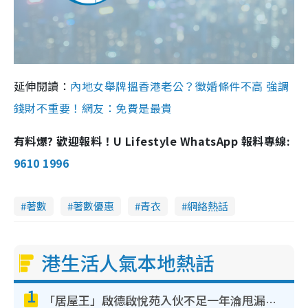
延伸閱讀：
內地女舉牌搵香港老公？徵婚條件不高 強調
錢財不重要！網友：免費是最貴
有料爆? 歡迎報料！U Lifestyle WhatsApp 報料專線:
9610 1996
著數
著數優惠
青衣
網絡熱話
港生活人氣本地熱話
1
「居屋王」啟德啟悅苑入伙不足一年淪甩漏之王！插頭噴火花致大停電 多戶業主全屋家電報銷