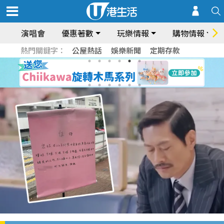
演唱會
優惠著數
玩樂情報
購物情報
熱門關鍵字：
公屋熱話
娛樂新聞
定期存款