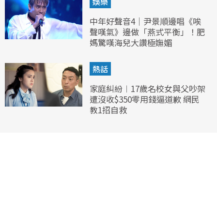
娛樂
中年好聲音4｜尹景順邊唱《唉
聲嘆氣》邊做「燕式平衡」！肥
媽驚嘆海兒大讚極嫵媚
熱話
家庭糾紛︱17歲名校女與父吵架
遭沒收$350零用錢逼道歉 網民
教1招自救