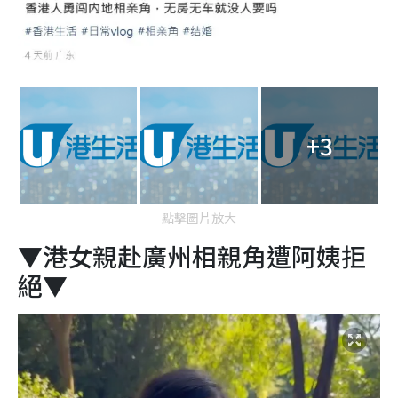
+3
點擊圖片放大
▼港女親赴廣州相親角遭阿姨拒
絕▼