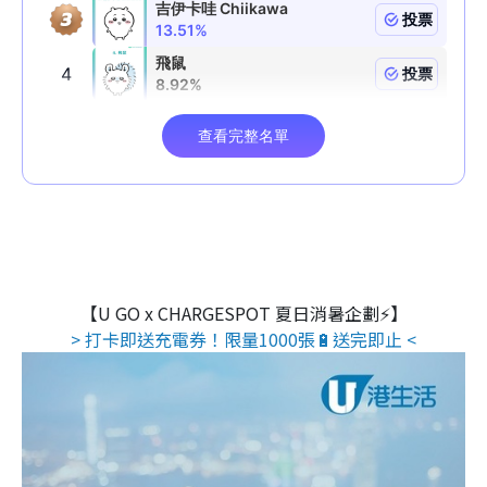
【U GO x CHARGESPOT 夏日消暑企劃⚡】
> 打卡即送充電券！限量1000張🔋送完即止 <