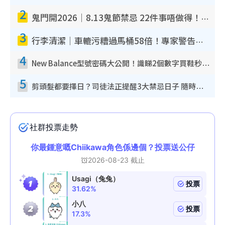
2
鬼門開2026｜8.13鬼節禁忌 22件事唔做得！燒肉、刺身要少食？半夜勿吹口哨/打呢個電話
3
行李清潔｜車轆污糟過馬桶58倍！專家警告忌用酒精抹 教1招免污手除菌
4
New Balance型號密碼大公開！識睇2個數字買鞋秒知功能免中伏 附5大熱門鞋款
5
剪頭髮都要擇日？司徒法正提醒3大禁忌日子 隨時剪走財運！呢日剪髮恐「剪壽命」？