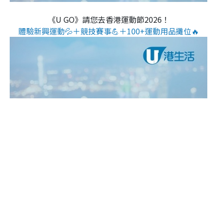
《U GO》請您去香港運動節2026！
體驗新興運動💦＋競技賽事💪＋100+運動用品攤位🔥