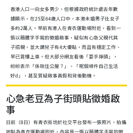
香港人口一向女多男少，但根據政府統計處去年數
據顯示，在25至64歲人口中，本港未婚男子比女子
多約2萬人。早前有港人在青衣運動場附近，看到一
張以簡體字手寫的徵婚啟事，疑似有心急父親代其
子招親，並大讚兒子有4大優點，而且有穩定工作、
早已買樓上車。但大部分網友看後「耍手擰頭」，
紛紛表示「係咪住公屋？」、「呢個條件自己生活
好d」，甚至質疑啟事真假和背後動機。
心急老豆為子街頭貼徵婚啟
事
日前（8日）有青衣街坊於社交平台發布一張照片，拍攝
地點為青衣運動場附近，內容是一張以簡體字手寫的徵