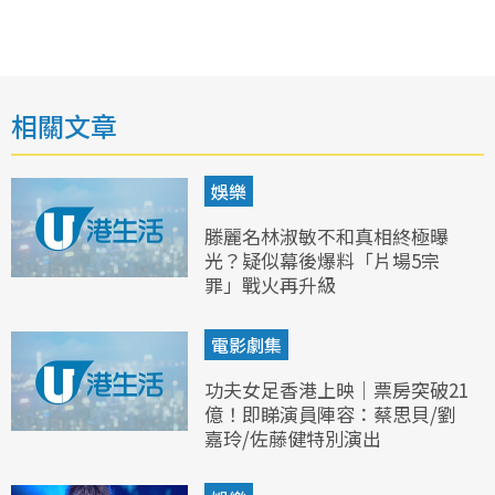
相關文章
娛樂
滕麗名林淑敏不和真相終極曝
光？疑似幕後爆料「片場5宗
罪」戰火再升級
電影劇集
功夫女足香港上映｜票房突破21
億！即睇演員陣容：蔡思貝/劉
嘉玲/佐藤健特別演出