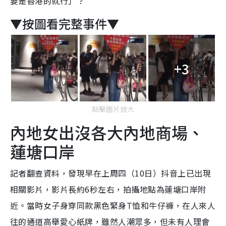
要是香港的就行」？
▼按圖看完整事件▼
+3
點擊圖片放大
內地女出沒各大內地商場、
蓮塘口岸
記者翻查資料，發現早在上周四（10日）抖音上已出現
相關影片，影片長約6秒左右，拍攝地點為蓮塘口岸附
近。當時女子身穿同款黑色緊身T恤和牛仔褲，在人來人
往的通道高舉愛心紙牌，雖然人潮眾多，但未有人理會