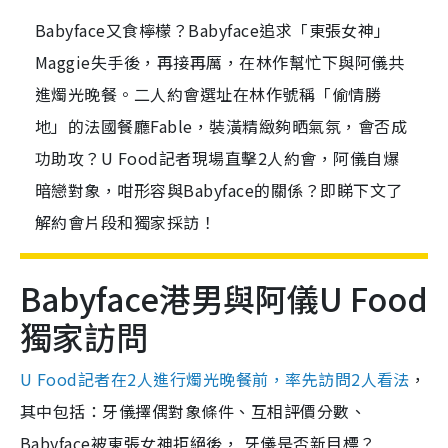
Babyface又食檸檬？Babyface追求「東張女神」
Maggie失手後，再接再厲，在林作幫忙下與阿儀共
進燭光晚餐。二人約會選址在林作號稱「偷情勝
地」的法國餐廳Fable，裝潢精緻夠晒氣氛，會否成
功助攻？U Food記者現場直擊2人約會，阿儀自爆
暗戀對象，咁形容與Babyface的關係？即睇下文了
解約會片段和獨家採訪！
Babyface港男與阿儀U Food
獨家訪問
U Food記者在2人進行燭光晚餐前，率先訪問2人看法
，
其中包括：牙儀擇偶對象條件、互相評價分數、
Babyface被東張女神拒絕後， 牙儀是否新目標？