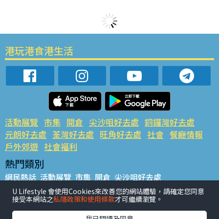
港玩港食港生活
活動展覽
市集
開倉
尖沙咀好去處
銅鑼灣好去處
元朗好去處
荃灣好去處
旺角好去處
社會
餐廳情報
戶外郊遊
社會福利
熱門類別
網民熱話
活動展覽
市集
開倉
尖沙咀好去處
銅鑼灣好去處
元朗好去處
荃灣好去處
旺角好去處
社會
U Lifestyle 會使用Cookies來改善您的網站體驗，請確定您同意
接受本網站之
私隱政策和使用條款
才可繼續瀏覽。
餐廳情報
戶外郊遊
熱門標籤
我已閱讀及同意