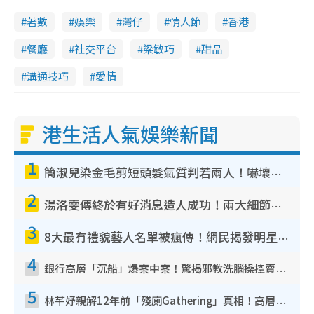
著數
娛樂
灣仔
情人節
香港
餐廳
社交平台
梁敏巧
甜品
溝通技巧
愛情
港生活人氣娛樂新聞
1
簡淑兒染金毛剪短頭髮氣質判若兩人！嚇壞老公麥大力都認唔出：「你做咩事？」
2
湯洛雯傳終於有好消息造人成功！兩大細節曝孕味極濃惹猜測：大肚婆先會咁！
3
8大最冇禮貌藝人名單被瘋傳！網民揭發明星真面目 一致數臭呢位係無品天花板？
4
銀行高層「沉船」爆案中案！驚揭邪教洗腦操控賣淫被吞600萬 幕後黑手講多錯多
5
林芊妤親解12年前「殘廁Gathering」真相！高層解約一句話重創尊嚴至今拒返TVB