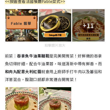
<<按圖查看法國餐廳Fable菜式>>
+11
點擊圖片放大
前菜：
吞拿魚牛油果韃靼
是完美開胃菜！好鮮嫩的吞拿
魚切得好細，配合牛油果蓉，味道清新中帶有鮮香。而
和肉丸配意大利紅醬
就會用上廚師手打牛肉以及蕃茄和
洋蔥混合，酸甜口感都非常適合開胃菜！