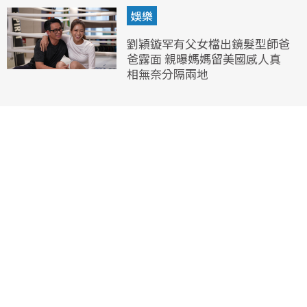
娛樂
劉穎鏇罕有父女檔出鏡髮型師爸
爸露面 親曝媽媽留美國感人真
相無奈分隔兩地