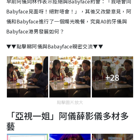
早前阿儀向林作表示拒絕與Babyface約會：「我唔會同
Babyface見面呀！絕對唔會！」，其後又改變意見，阿
儀和Babyface進行了一個燭光晚餐，究竟A0的牙儀與
Babyface港男發展如何？
▼▼點擊睇阿儀與Babayface親密交流▼▼
+28
點擊圖片放大
「亞視一姐」阿儀薛影儀多材多
藝