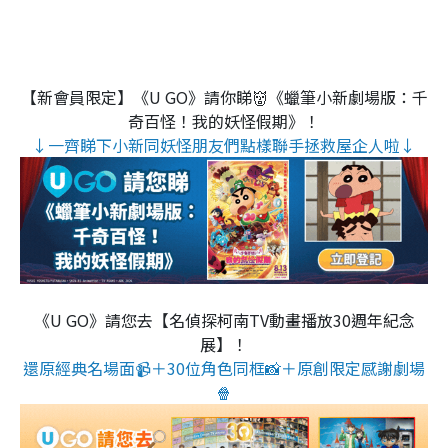
【新會員限定】《U GO》請你睇👹《蠟筆小新劇場版：千
奇百怪！我的妖怪假期》！
↓一齊睇下小新同妖怪朋友們點樣聯手拯救屋企人啦↓
《U GO》請您去【名偵探柯南TV動畫播放30週年紀念
展】！
還原經典名場面📹＋30位角色同框📸＋原創限定感謝劇場
🍿