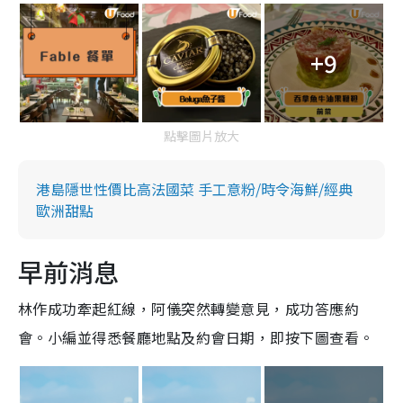
+9
點擊圖片放大
港島隱世性價比高法國菜 手工意粉/時令海鮮/經典
歐洲甜點
早前消息
林作成功牽起紅線，阿儀突然轉變意見，成功答應約
會。小編並得悉餐廳地點及約會日期，即按下圖查看。