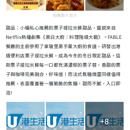
點擊圖片放大
甜品：小編私心推薦的栗子提拉米蘇甜品，靈感來自
Netflix熱播劇集《黑白大廚：料理階級大戰》。FABLE
餐廳的主廚參照了拿玻里黑手黨大廚的食譜，研發出港
版便利店栗子提拉米蘇，成為今冬的冬日限定甜品。這
款栗子提拉米蘇每一口都充滿濃郁的栗子蓉，香甜的栗
子與咖啡完美融合，好味道！而法式焦糖燉蛋同樣值得
推薦，表面覆蓋著一層脆脆的焦糖，甜而不膩，入口即
溶!
+8