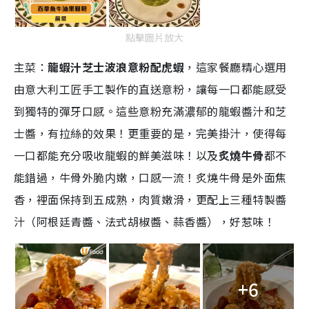
點擊圖片放大
主菜：
龍蝦汁芝士波浪意粉配虎蝦
，這家餐廳精心選用
由意大利工匠手工製作的直送意粉，讓每一口都能感受
到獨特的彈牙口感。這些意粉充滿濃郁的龍蝦醬汁和芝
士醬，有拉絲的效果！更重要的是，完美掛汁，使得每
一口都能充分吸收龍蝦的鮮美滋味！以及
炙燒牛骨
都不
能錯過，牛骨外脆内嫩，口感一流！炙燒牛骨是外面焦
香，裡面保持到五成熟，肉質嫩滑，更配上三種特製醬
汁（阿根廷青醬、法式胡椒醬、蒜香醬），好惹味！
+6