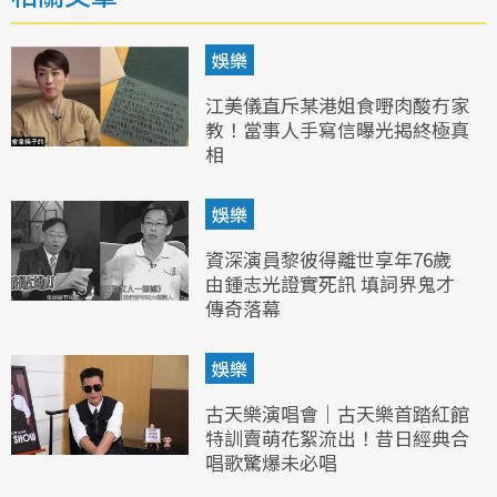
娛樂
江美儀直斥某港姐食嘢肉酸冇家
教！當事人手寫信曝光揭終極真
相
娛樂
資深演員黎彼得離世享年76歲
由鍾志光證實死訊 填詞界鬼才
傳奇落幕
娛樂
古天樂演唱會｜古天樂首踏紅館
特訓賣萌花絮流出！昔日經典合
唱歌驚爆未必唱