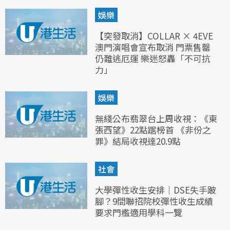
娛樂
【突發取消】COLLAR × 4EVE
澳門演唱會宣布取消 門票售罄
仍難逃厄運 樂迷怒轟「不可抗
力」
娛樂
無綫公布翡翠台上周收視：《東
張西望》22點踞榜首 《非份之
罪》結局收視達20.9點
社會
大學彈性收生安排｜DSE失手跛
腳？9間聯招院校彈性收生成績
要求門檻適用學科一覽