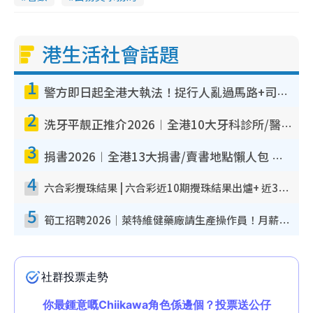
港生活社會話題
1
警方即日起全港大執法！捉行人亂過馬路+司機不專注駕駛！亂過馬路罰$2000
2
洗牙平靚正推介2026︱全港10大牙科診所/醫院懶人包 夜診至8點/鎮靜潔牙/醫療券適用
3
捐書2026︱全港13大捐書/賣書地點懶人包 二手課本最高$150＋舊書換免費咖啡/戲票
4
六合彩攪珠結果 | 六合彩近10期攪珠結果出爐+ 近30期最旺熱門中獎號碼
5
筍工招聘2026｜萊特維健藥廠請生產操作員！月薪高達$1.7萬 冷氣廠房/五天工作/保證雙糧