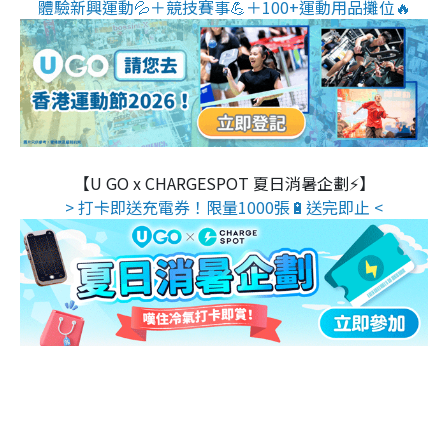
體驗新興運動💦＋競技賽事💪＋100+運動用品攤位🔥
【U GO x CHARGESPOT 夏日消暑企劃⚡】
> 打卡即送充電券！限量1000張🔋送完即止 <