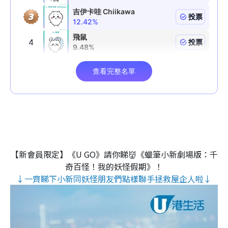
【新會員限定】《U GO》請你睇👹《蠟筆小新劇場版：千
奇百怪！我的妖怪假期》！
↓一齊睇下小新同妖怪朋友們點樣聯手拯救屋企人啦↓