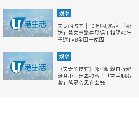
娛樂
夫妻的博弈｜《嚦咕嚦咕》「奶
奶」黃文慧驚喜登場！相隔40年
重返TVB全因一原因
娛樂
《夫妻的博弈》郭柏妍親自拆解
綠茶小三無辜妝容：「重手胭脂
妝」落足心思有玄機