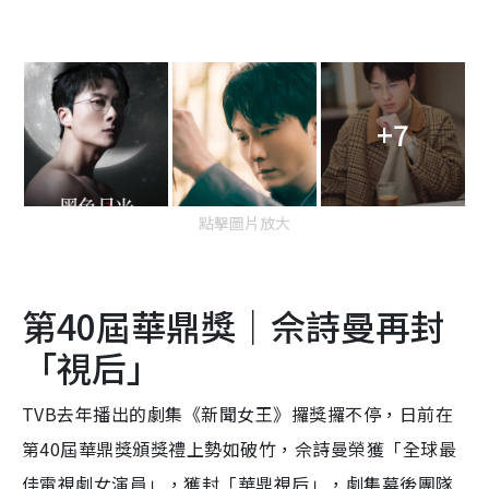
+7
點擊圖片放大
第40屆華鼎獎｜佘詩曼再封
「視后」
TVB去年播出的劇集《新聞女王》攞獎攞不停，日前在
第40屆華鼎獎頒獎禮上勢如破竹，佘詩曼榮獲「全球最
佳電視劇女演員」，獲封「華鼎視后」，劇集幕後團隊