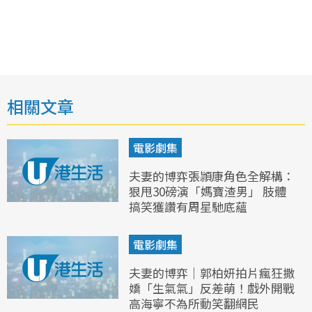
相關文章
電影劇集
夫妻的博弈張頴康角色全解構：
狠甩30磅演「媽寶渣男」 肢體
搞笑獲讚有周星馳底蘊
電影劇集
夫妻的博弈｜郭柏妍拍片瘋狂撒
嬌「生氣氣」反差萌！戲外開戰
高海寧不為所動笑翻網民