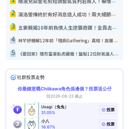
簡淑兒染金毛剪短頭髮氣質判若兩人！嚇壞老公麥大力都認唔出：「你做咩事？」
2
湯洛雯傳終於有好消息造人成功！兩大細節曝孕味極濃惹猜測：大肚婆先會咁！
3
五索親揭10年前負債人生逆襲奇蹟！全靠去一地方轉運後即遇上馬先生
4
林芊妤親解12年前「殘廁Gathering」真相！高層解約一句話重創尊嚴至今拒返TVB
5
《愛回家》隱形富豪臥虎藏龍！盤點12位財氣逼人的有錢藝人：呢位靚女3億身家唔憂做