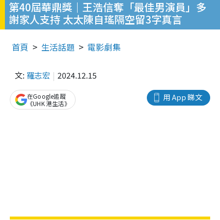
第40屆華鼎獎｜王浩信奪「最佳男演員」多
謝家人支持 太太陳自瑤隔空留3字真言
首頁
生活話題
電影劇集
文:
羅志宏
2024.12.15
在Google追蹤
用 App 睇文
《UHK 港生活》