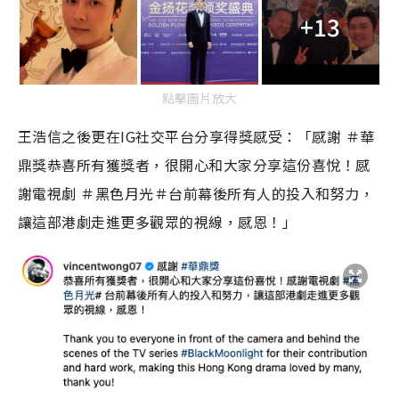
+13
點擊圖片放大
王浩信之後更在IG社交平台分享得獎感受：「感謝 ＃華
鼎獎恭喜所有獲獎者，很開心和大家分享這份喜悅！感
謝電視劇 ＃黑色月光＃台前幕後所有人的投入和努力，
讓這部港劇走進更多觀眾的視線，感恩！」