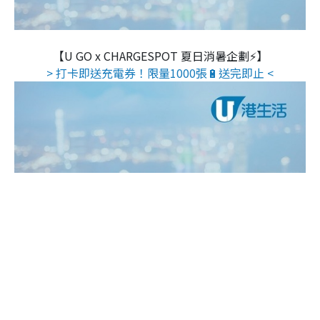
【U GO x CHARGESPOT 夏日消暑企劃⚡】
> 打卡即送充電券！限量1000張🔋送完即止 <