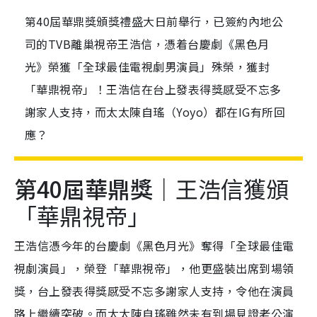
第40屆華鼎獎頒獎禮盛大日前舉行，已簽約內地公
司的TVB離巢視帝王浩信，憑着台慶劇《黑色月
光》榮獲「全球最佳電視劇男演員」殊榮，獲封
「華鼎視帝」！王浩信在台上發表得獎感受不忘多
謝家人支持，而太太陳自瑤（Yoyo）都在IG有所回
應？
第40屆華鼎獎｜
王浩信獲頒
「華鼎視帝」
王浩信憑今年的台慶劇《黑色月光》奪得「全球最佳電
視劇演員」，榮登「華鼎視帝」，他更盛裝出席到場領
獎，台上發表得獎感受不忘多謝家人支持，令他在演員
路上繼續突破。而太太陳自瑤雖然未有到場見證老公演