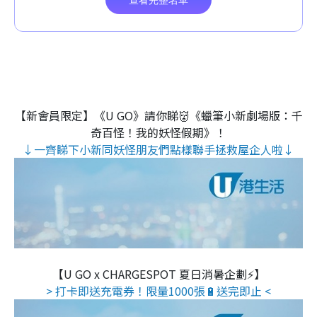
【新會員限定】《U GO》請你睇👹《蠟筆小新劇場版：千
奇百怪！我的妖怪假期》！
↓一齊睇下小新同妖怪朋友們點樣聯手拯救屋企人啦↓
【U GO x CHARGESPOT 夏日消暑企劃⚡】
> 打卡即送充電券！限量1000張🔋送完即止 <