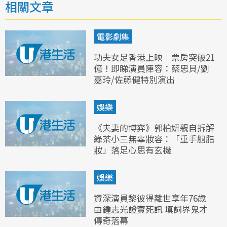
相關文章
電影劇集
功夫女足香港上映｜票房突破21
億！即睇演員陣容：蔡思貝/劉
嘉玲/佐藤健特別演出
娛樂
《夫妻的博弈》郭柏妍親自拆解
綠茶小三無辜妝容：「重手胭脂
妝」落足心思有玄機
娛樂
資深演員黎彼得離世享年76歲
由鍾志光證實死訊 填詞界鬼才
傳奇落幕