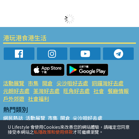
港玩港食港生活
活動展覽
市集
開倉
尖沙咀好去處
銅鑼灣好去處
元朗好去處
荃灣好去處
旺角好去處
社會
餐廳情報
戶外郊遊
社會福利
熱門類別
網民熱話
活動展覽
市集
開倉
尖沙咀好去處
銅鑼灣好去處
元朗好去處
荃灣好去處
旺角好去處
社會
U Lifestyle 會使用Cookies來改善您的網站體驗，請確定您同意
接受本網站之
私隱政策和使用條款
才可繼續瀏覽。
餐廳情報
戶外郊遊