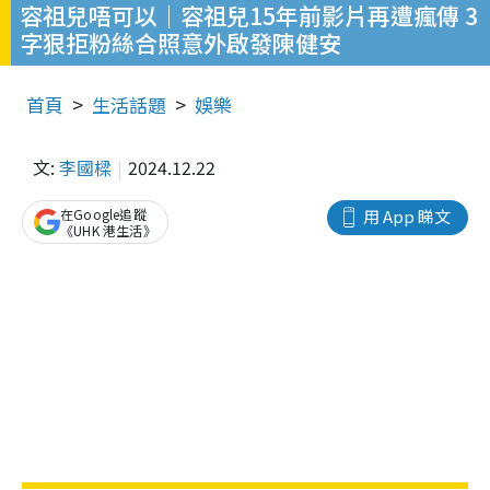
容祖兒唔可以｜容祖兒15年前影片再遭瘋傳 3
字狠拒粉絲合照意外啟發陳健安
首頁
生活話題
娛樂
文:
李國樑
2024.12.22
在Google追蹤
用 App 睇文
《UHK 港生活》