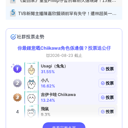
《愛回家》童星Philip仔暫別幕前久違現身！15歲近況暴風長高蛻變帥氣少男
5
TVB新聞主播陳嘉欣鏡頭前罕有失守！遭林超英一句說話突襲嚇親當場大笑