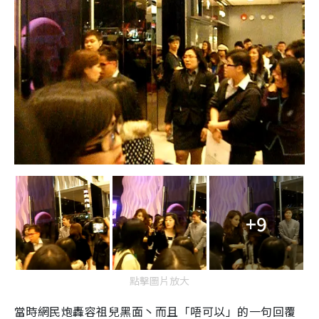
+9
點擊圖片放大
當時網民炮轟容祖兒黑面丶而且「唔可以」的一句回覆