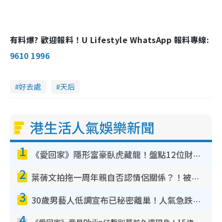
有料爆? 歡迎報料！U Lifestyle WhatsApp 報料專線:
9610 1996
好去處
天后
港生活人氣娛樂新聞
1
《愛回家》隱形富豪臥虎藏龍！盤點12位財氣逼人的有錢藝人：呢位靚女3億身家唔憂做
2
葉蒨文拍拖一周年親自否認情侶關係？！被質疑感情造假竟稱GM「普通同事」
3
30歲男藝人低調宣布已秘密離巢！人氣急跌變失蹤人口︰「這幾年過得並不容易」
4