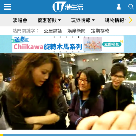
演唱會
優惠著數
玩樂情報
購物情報
熱門關鍵字：
公屋熱話
娛樂新聞
定期存款