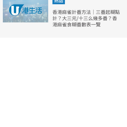
熱話
香港麻雀計番方法｜三番起糊點
計？大三元/十三么幾多番？香
港麻雀食糊番數表一覽