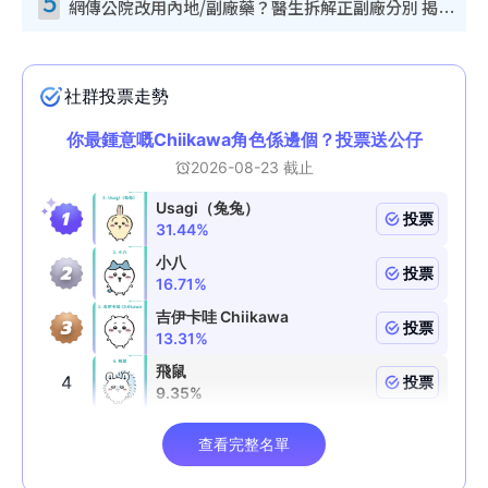
5
網傳公院改用內地/副廠藥？醫生拆解正副廠分別 揭4類人換藥隨時出事