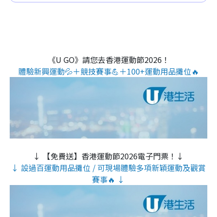
《U GO》請您去香港運動節2026！
體驗新興運動💦＋競技賽事💪＋100+運動用品攤位🔥
↓ 【免費送】香港運動節2026電子門票！↓
↓ 設過百運動用品攤位 / 可現場體驗多項新穎運動及觀賞
賽事🔥 ↓