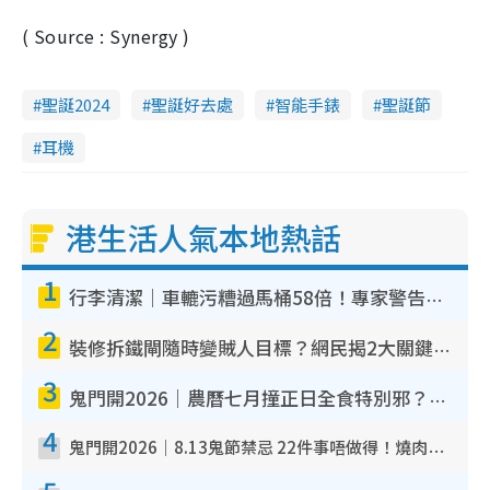
( Source : Synergy )
聖誕2024
聖誕好去處
智能手錶
聖誕節
耳機
港生活人氣本地熱話
1
行李清潔｜車轆污糟過馬桶58倍！專家警告忌用酒精抹 教1招免污手除菌
2
裝修拆鐵閘隨時變賊人目標？網民揭2大關鍵用途：裝新式等於白裝？附新舊鐵閘分別
3
鬼門開2026｜農曆七月撞正日全食特別邪？專家警告切忌做一事！揭4大禁忌+2招保平安
4
鬼門開2026｜8.13鬼節禁忌 22件事唔做得！燒肉、刺身要少食？半夜勿吹口哨/打呢個電話