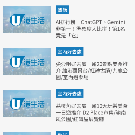
熱話
AI排行榜｜ChatGPT、Gemini
非第一！準確度大比拼！第1名
竟是「它」
室內好去處
尖沙咀好去處｜逾20景點美食推
介 維港觀景台/紅磚古蹟/九龍公
園/室內遊樂場
室內好去處
荔枝角好去處｜逾10大玩樂美食
一日遊推介 D2 Place市集/嶺南
風公園/紅磚屋展覽廳