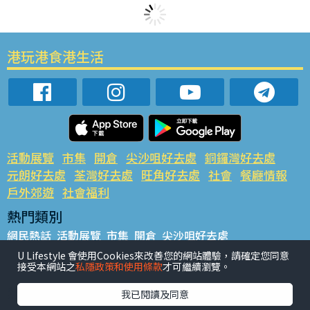
港玩港食港生活
活動展覽
市集
開倉
尖沙咀好去處
銅鑼灣好去處
元朗好去處
荃灣好去處
旺角好去處
社會
餐廳情報
戶外郊遊
社會福利
熱門類別
網民熱話
活動展覽
市集
開倉
尖沙咀好去處
銅鑼灣好去處
元朗好去處
荃灣好去處
旺角好去處
社會
U Lifestyle 會使用Cookies來改善您的網站體驗，請確定您同意
接受本網站之
私隱政策和使用條款
才可繼續瀏覽。
餐廳情報
戶外郊遊
熱門標籤
我已閱讀及同意