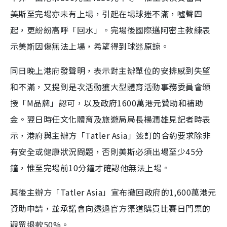
美斯至完場亦未有上場，引起在場球迷不滿，噓聲四
起，更紛紛高呼「回水」。完場後國際邁阿密主教練表
示美斯因傷無法上場，希望得到球迷原諒。
同日晚上港府發聲明，表示對主辦單位的安排感到失望
和不滿，又提到是次活動獲大型體育活動事務委員會頒
授「M品牌」認可，以及政府1600萬港元贊助和補助
金。翌日時任文化體育及旅遊局局長楊潤雄見記者時表
示，港府與主辦方「Tatler Asia」簽訂的合約要求除非
有安全或健康狀況問題，否則美斯必須出場至少45分
鐘，惟至完場前10分鐘才確認他無法上場。
其後主辦方「Tatler Asia」宣布撤回政府的1,600萬港元
資助申請，並承諾會向透過官方渠道購買比賽日門票的
觀眾退款50%。