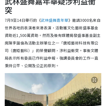
武林盛舞嘉年華疑涉利益衝
突
7月9至14日舉行的《
武林盛舞嘉年華
》邀請3000名來自
世界各地的表演者來港表演，活動獲文化藝術盛事基金
資助近1,500萬資助。然而及後有媒體揭發盛事基金副主
席陳李藹倫為活動主辦單位之一「唐婭藝術科技有限公
司（唐婭藝科）」的榮譽顧問，涉利益衝突。事後文體
局表示所有委員已作利益申報，強調委員會的工作一直
秉持公平、公開及公正的原則。