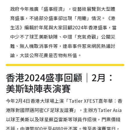
政府今年推廣「盛事經濟」，從藝術展覽到大型體
育盛事，不過部分盛事卻出現「甩轆」情況。《港
生活》編輯於年尾與大家回顧2024年香港盛事，當
中少不了球王美斯缺陣、中環「充氣奇觀」公關災
難、無人機取消事件等，連串事件惹來網民熱議討
論，大談公帑花費是否物有所值。
香港2024盛事回顧｜2月：
美斯缺陣表演賽
今年2月4日香港大球場上演「Tatler XFEST嘉年華︰香
港隊對國際邁阿密CF足球友誼賽」，主辦方Tatler Asia
以球王美斯以及球星蘇亞雷斯等球員作招徠，門票價錢
不菲，由港幣800元至4880元不等。惟至表演賽當日，