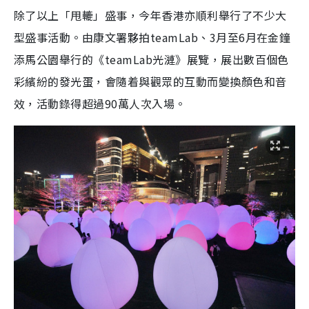
除了以上「甩轆」盛事，今年香港亦順利舉行了不少大
型盛事活動。由康文署夥拍teamLab、3月至6月在金鐘
添馬公園舉行的《teamLab光漣》展覽，展出數百個色
彩繽紛的發光蛋，會隨着與觀眾的互動而變換顏色和音
效，活動錄得超過90萬人次入場。