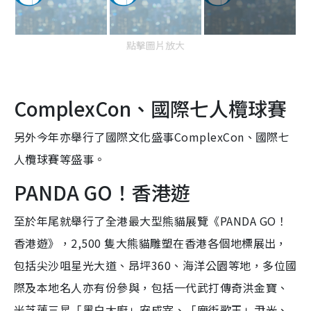
點擊圖片放大
ComplexCon、國際七人欖球賽
另外今年亦舉行了國際文化盛事ComplexCon、國際七
人欖球賽等盛事。
PAND
A
GO
！香港遊
至於年尾就舉行了全港最大型
熊貓
展覽《
PAND
A
GO
！
香港遊》，2,500 隻大熊貓雕塑在香港各個地標展出，
包括尖沙咀星光大道、昂坪360、海洋公園等地，多位國
際及本地名人亦有份參與，包括一代武打傳奇洪金寶、
米芝蓮三星「黑白大廚」安成宰、「廟街歌王」尹光、