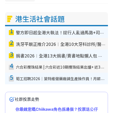
港生活社會話題
1
警方即日起全港大執法！捉行人亂過馬路+司機不專注駕駛！亂過馬路罰$2000
2
洗牙平靚正推介2026︱全港10大牙科診所/醫院懶人包 夜診至8點/鎮靜潔牙/醫療券適用
3
捐書2026︱全港13大捐書/賣書地點懶人包 二手課本最高$150＋舊書換免費咖啡/戲票
4
六合彩攪珠結果 | 六合彩近10期攪珠結果出爐+ 近30期最旺熱門中獎號碼
5
筍工招聘2026｜萊特維健藥廠請生產操作員！月薪高達$1.7萬 冷氣廠房/五天工作/保證雙糧