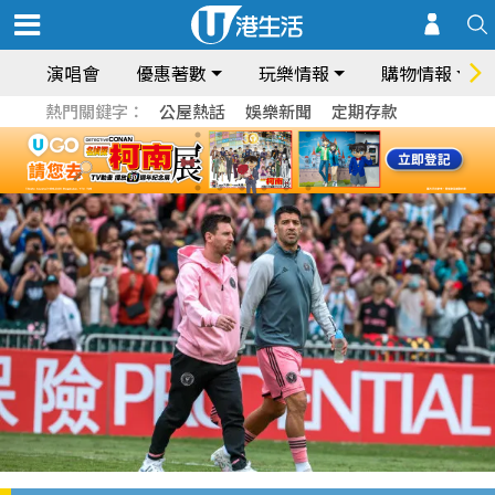
演唱會
優惠著數
玩樂情報
購物情報
熱門關鍵字：
公屋熱話
娛樂新聞
定期存款