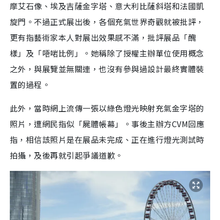
摩艾石像、埃及吉薩金字塔、意大利比薩斜塔和法國凱
旋門。不過正式展出後，各個充氣世界奇觀就被批評，
更有指藝術家本人對展出效果感不滿，批評展品「醜
樣」及「唔啱比例」。她稱除了授權主辦單位使用概念
之外，與展覽並無關連，也沒有參與過設計最終實體裝
置的過程。
此外，當時網上流傳一張以綠色燈光映射充氣金字塔的
照片，遭網民指似「屍體帳幕」。事後主辦方CVM回應
指，相信該照片是在展品未完成、正在進行燈光測試時
拍攝，及後再就引起爭議道歉。