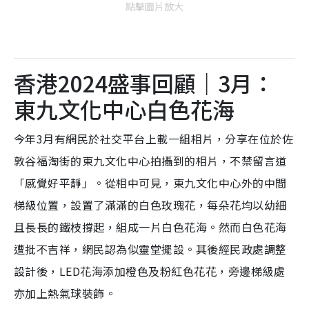
點擊圖片放大
香港2024盛事回顧｜3月：
東九文化中心白色花海
今年3月有網民於社交平台上載一組相片，分享在位於佐
敦谷福淘街的東九文化中心拍攝到的相片，不禁留言道
「感覺好平靜」。從相中可見，東九文化中心外的中間
梯級位置，設置了滿滿的白色玫瑰花，每朵花均以幼細
且長長的鐵枝撐起，組成一片白色花海。然而白色花海
遭批不吉祥，網民認為似靈堂擺設。其後經民政處調整
設計後，LED花海添加橙色及粉紅色花花，旁邊梯級處
亦加上熱氣球裝飾。