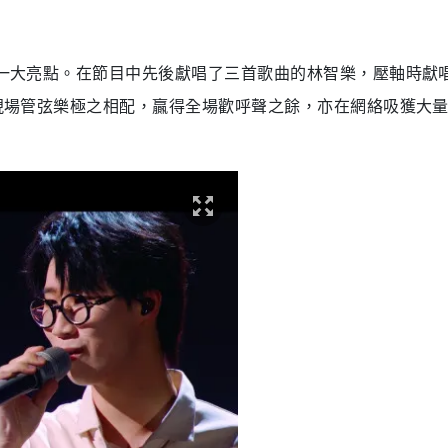
本集一大亮點。在節目中先後獻唱了三首歌曲的林智樂，壓軸時獻
分與現場管弦樂極之相配，贏得全場歡呼聲之餘，亦在網絡吸獲大