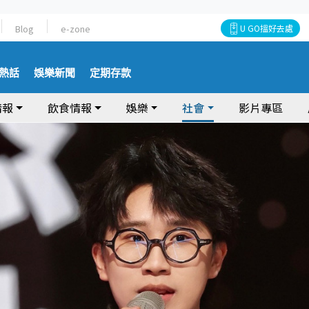
Blog
e-zone
U GO搵好去處
熱話
娛樂新聞
定期存款
情報
飲食情報
娛樂
社會
影片專區