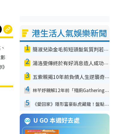
港生活人氣娛樂新聞
1
琪、
簡淑兒染金毛剪短頭髮氣質判若兩人！嚇壞老公麥大力都認唔出：「你做咩事？」
電影
2
湯洛雯傳終於有好消息造人成功！兩大細節曝孕味極濃惹猜測：大肚婆先會咁！
你》
3
五索親揭10年前負債人生逆襲奇蹟！全靠去一地方轉運後即遇上馬先生
4
林芊妤親解12年前「殘廁Gathering」真相！高層解約一句話重創尊嚴至今拒返TVB
5
《愛回家》隱形富豪臥虎藏龍！盤點12位財氣逼人的有錢藝人：呢位靚女3億身家唔憂做
U GO 本週好去處