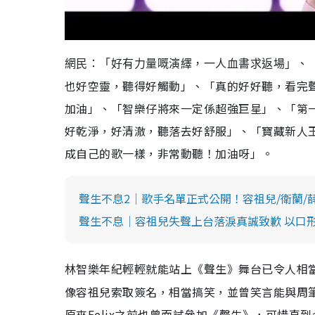
網民：「好有力量嘅演繹，一人血書求返場」、
也好空靈，聽得好觸動」、「真的好好聽，看完
加油」、「智樂仔將來一定係超強巨星」、「第
好乾淨，好清澈，聽落去好舒服」、「寶藏新人王，
成自己的歌一樣，非常動聽！加油呀」。
聲生不息2｜歌手名單正式公開！容祖兒/衛蘭/
聲生不息｜容祖兒失聲上台落淚真誠致歉 以口
年紀輕輕就能站上《聲生》舞台已令人相當
林智樂
像容祖兒索取簽名，相當搞笑，並曾笑言能與周
原來Felix之前也曾面試參加《聲生》，可惜