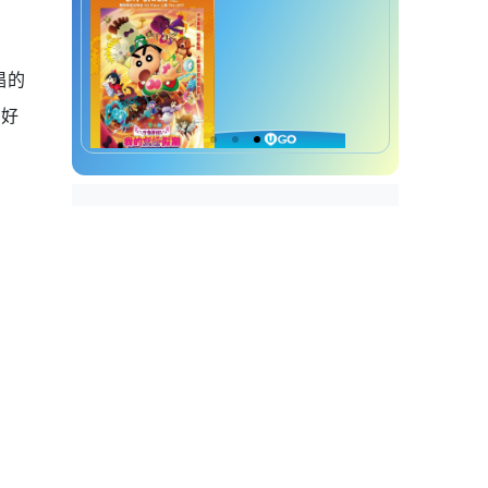
唱的
量好