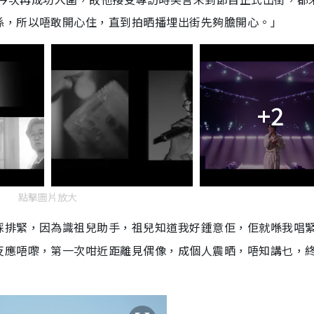
係，所以唔敢開心住，直到拍晒播埋出街先夠膽開心。」
+2
點擊圖片放大
綵排緊，因為識祖兒助手，祖兒知道我好鍾意佢，佢就喺我唱
反應唔嚟，第一次咁近距離見偶像，成個人震晒，唔知講乜，