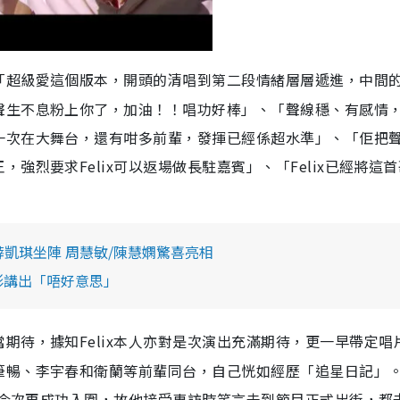
「超級愛這個版本，開頭的清唱到第二段情緒層層遞進，中間
聲生不息粉上你了，加油！！唱功好棒」、「聲線穩、有感情
一次在大舞台，還有咁多前輩，發揮已經係超水準」、「佢把
強烈要求Felix可以返場做長駐嘉賓」、「Felix已經將這
薛凱琪坐陣 周慧敏/陳慧嫻驚喜亮相
形講出「唔好意思」
期待，據知Felix本人亦對是次演出充滿期待，更一早帶定唱
筆暢、李宇春和衛蘭等前輩同台，自己恍如經歷「追星日記」
直到今次再成功入圍，故他接受專訪時笑言未到節目正式出街，都