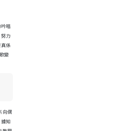
的吟唱
，努力
聲真係
首歌變
片向偶
。據知
未敢興