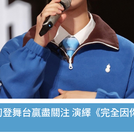
x初登舞台贏盡關注 演繹《完全因