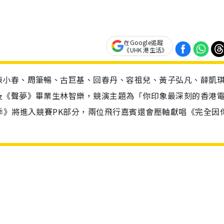
在Google追蹤
《UHK 港生活》
陳小春、周筆暢、古巨基、回春丹、容祖兒、黃子弘凡、薛凱
及《聲夢》畢業生林智樂，競演主題為「你印象最深刻的香港
季》將進入競賽PK部分，兩位飛行嘉賓還會壓軸獻唱《完全因