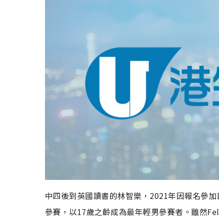
中四後到英國讀書的
，2021年因報名參
林智樂
參賽，以17歲之齡成為最年輕男參賽者。雖然Fe