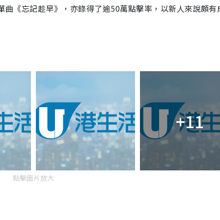
台單曲《忘記趁早》，亦錄得了逾50萬點擊率，以新人來說頗有
+11
點擊圖片放大