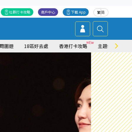
社群打卡攻略
商戶中心
下載 App
繁
简
周圍遊
18區好去處
香港打卡攻略
主題特集