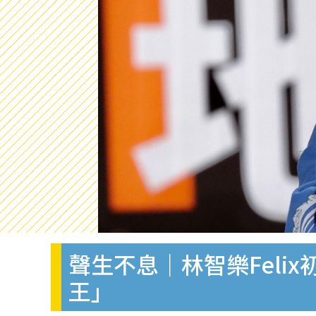
聲生不息｜林智樂Feli
王」