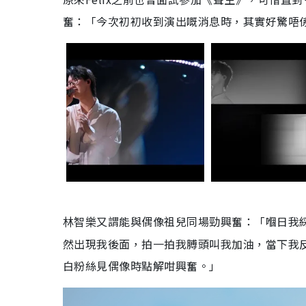
奮：「今次初初收到演出嘅消息時，其實好驚唔
又謂能與偶像祖兒同場勁興奮：「嗰日我
林智樂
然出現我後面，拍一拍我膊頭叫我加油，當下我
白粉絲見偶像時點解咁興奮。」