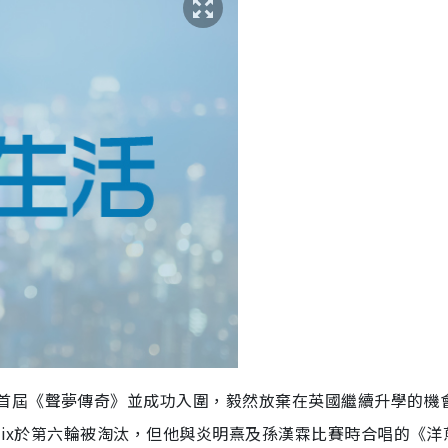
加首屆《聲夢傳奇》並成功入圍，毅然放棄在英國繼續升學的機
lix於第六輪被淘汰，但他與炎明熹及孫漢霖比賽時合唱的《洋