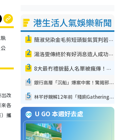
港生活人氣娛樂新聞
1
克執
簡淑兒染金毛剪短頭髮氣質判若兩人！嚇壞老公麥大力都認唔出：「你做咩事？」
人公
2
湯洛雯傳終於有好消息造人成功！兩大細節曝孕味極濃惹猜測：大肚婆先會咁！
3
8大最冇禮貌藝人名單被瘋傳！網民揭發明星真面目 一致數臭呢位係無品天花板？
4
銀行高層「沉船」爆案中案！驚揭邪教洗腦操控賣淫被吞600萬 幕後黑手講多錯多
5
煉出改
林芊妤親解12年前「殘廁Gathering」真相！高層解約一句話重創尊嚴至今拒返TVB
引來各
U GO 本週好去處
演）攜