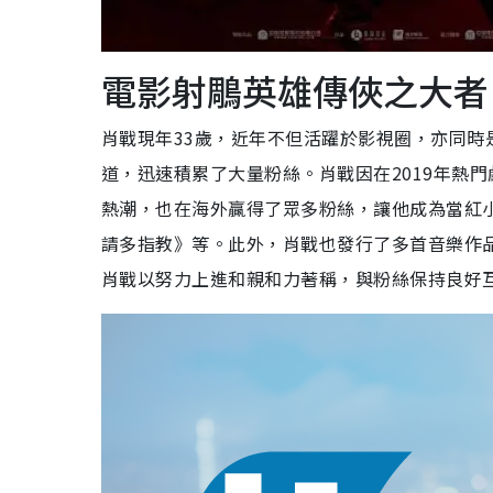
電影射鵰英雄傳俠之大者
肖戰現年33歲，近年不但活躍於影視圈，亦同時
道，迅速積累了大量粉絲。肖戰因在2019年熱
熱潮，也在海外贏得了眾多粉絲，讓他成為當紅
請多指教》等。此外，肖戰也發行了多首音樂作
肖戰以努力上進和親和力著稱，與粉絲保持良好