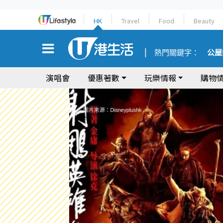
HK
Travel
Food
Beauty
熱門關鍵字：
公屋
演唱會
優惠著數
玩樂情報
購物