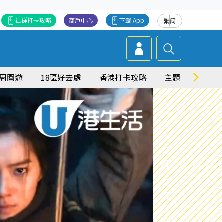
社群打卡攻略
商戶中心
下載 App
繁
简
周圍遊
18區好去處
香港打卡攻略
主題特集