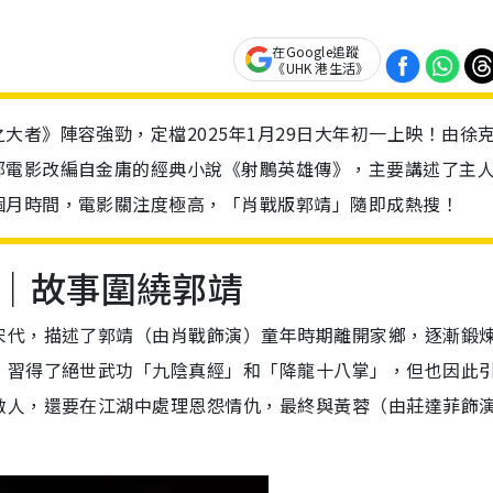
在Google追蹤
《UHK 港生活》
大者》陣容強勁，定檔2025年1月29日大年初一上映！由徐
部電影改編自金庸的經典小說《射鵰英雄傳》，主要講述了主
個月時間，電影關注度極高，「肖戰版郭靖」隨即成熱搜！
｜故事圍繞郭靖
宋代，描述了郭靖（由肖戰飾演）童年時期離開家鄉，逐漸鍛
，習得了絕世武功「九陰真經」和「降龍十八掌」，但也因此
敵人，還要在江湖中處理恩怨情仇，最終與黃蓉（由莊達菲飾