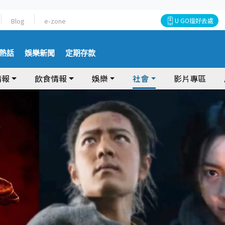
Blog
e-zone
U GO搵好去處
熱話
娛樂新聞
定期存款
情報
飲食情報
娛樂
社會
影片專區