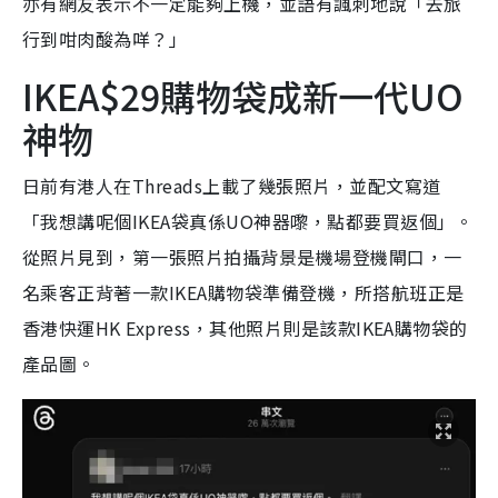
亦有網友表示不一定能夠上機，並語有諷刺地說「去旅
行到咁肉酸為咩？」
IKEA$29購物袋成新一代UO
神物
日前有港人在Threads上載了幾張照片，並配文寫道
「我想講呢個IKEA袋真係UO神器嚟，點都要買返個」。
從照片見到，第一張照片拍攝背景是機場登機閘口，一
名乘客正背著一款IKEA購物袋準備登機，所搭航班正是
香港快運HK Express，其他照片則是該款IKEA購物袋的
產品圖。