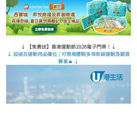
↓ 【免費送】香港運動節2026電子門票！↓
↓ 設過百運動用品攤位 / 可現場體驗多項新穎運動及觀賞
賽事🔥 ↓