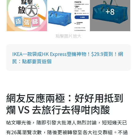
+8
點擊圖片放大
IKEA一款袋成HK Express登機神物！$29.9買到！網
民：點都要買返個
網友反應兩極：好好用抵到
爛 VS 去旅行去得咁肉酸
帖文曝光後，隨即引發大批港人熱烈討論，短短幾天已
有26萬瀏覽次數，隨後更被轉發至各大社交群組。不過