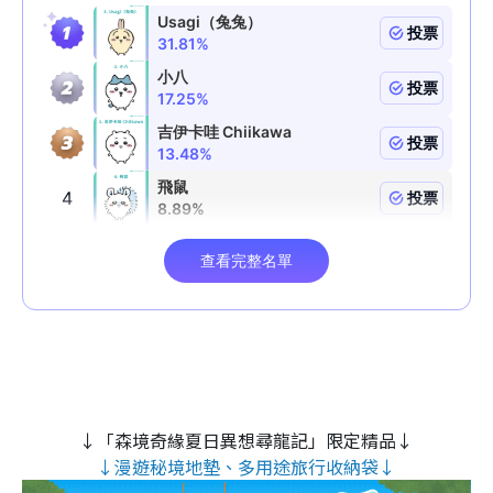
↓「森境奇緣夏日異想尋龍記」限定精品↓
↓漫遊秘境地墊、多用途旅行收納袋↓