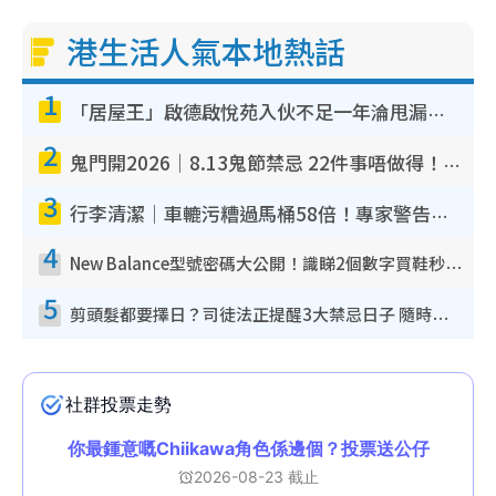
港生活人氣本地熱話
1
「居屋王」啟德啟悅苑入伙不足一年淪甩漏之王！插頭噴火花致大停電 多戶業主全屋家電報銷
2
鬼門開2026｜8.13鬼節禁忌 22件事唔做得！燒肉、刺身要少食？半夜勿吹口哨/打呢個電話
3
行李清潔｜車轆污糟過馬桶58倍！專家警告忌用酒精抹 教1招免污手除菌
4
New Balance型號密碼大公開！識睇2個數字買鞋秒知功能免中伏 附5大熱門鞋款
5
剪頭髮都要擇日？司徒法正提醒3大禁忌日子 隨時剪走財運！呢日剪髮恐「剪壽命」？