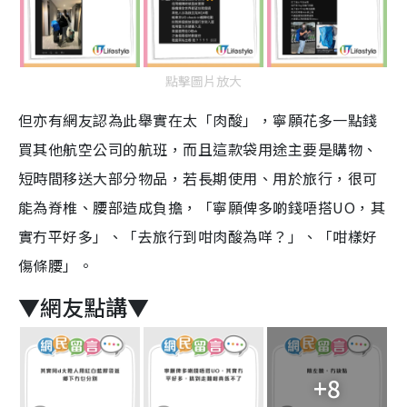
點擊圖片放大
但亦有網友認為此舉實在太「肉酸」，寧願花多一點錢
買其他航空公司的航班，而且這款袋用途主要是購物、
短時間移送大部分物品，若長期使用、用於旅行，很可
能為脊椎、腰部造成負擔，「寧願俾多啲錢唔搭UO，其
實冇平好多」、「
去旅行到咁肉酸為咩？
」、「
咁樣好
傷條腰
」。
▼網友點講▼
+8