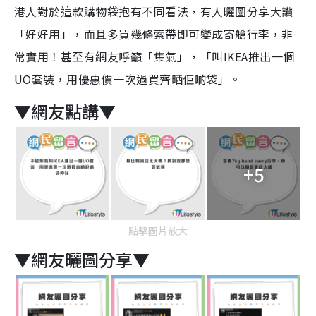
港人對於這款購物袋抱有不同看法，有人曬圖分享大讚
「好好用」，而且多買幾條索帶即可變成寄艙行李，非
常實用！甚至有網友呼籲「集氣」，「叫IKEA推出一個
UO套裝，用優惠價一次過買齊晒佢啲袋」。
▼網友點講▼
+5
點擊圖片放大
▼網友曬圖分享▼