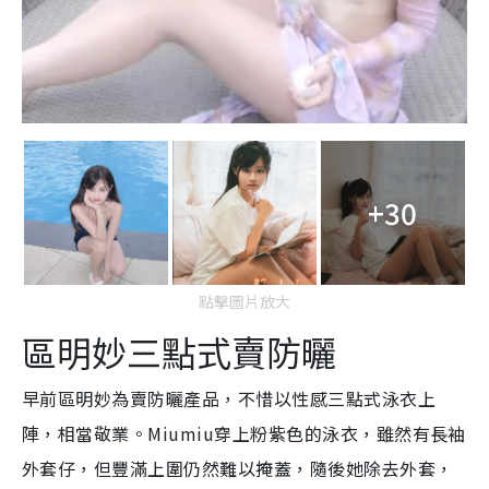
+30
點擊圖片放大
區明妙三點式賣防曬
早前區明妙為賣防曬產品，不惜以性感三點式泳衣上
陣，相當敬業。Miumiu穿上粉紫色的泳衣，雖然有長袖
外套仔，但豐滿上圍仍然難以掩蓋，隨後她除去外套，