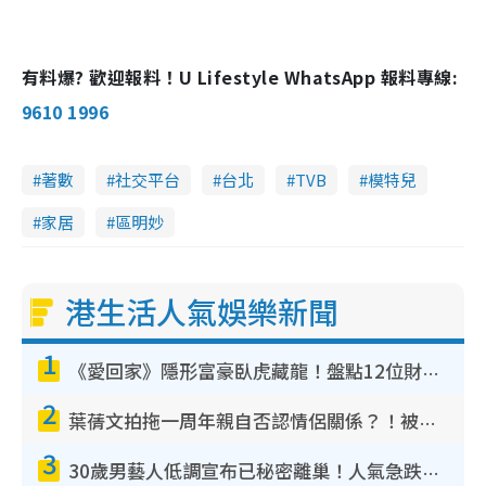
有料爆? 歡迎報料！U Lifestyle WhatsApp 報料專線:
9610 1996
著數
社交平台
台北
TVB
模特兒
家居
區明妙
港生活人氣娛樂新聞
1
《愛回家》隱形富豪臥虎藏龍！盤點12位財氣逼人的有錢藝人：呢位靚女3億身家唔憂做
2
葉蒨文拍拖一周年親自否認情侶關係？！被質疑感情造假竟稱GM「普通同事」
3
30歲男藝人低調宣布已秘密離巢！人氣急跌變失蹤人口︰「這幾年過得並不容易」