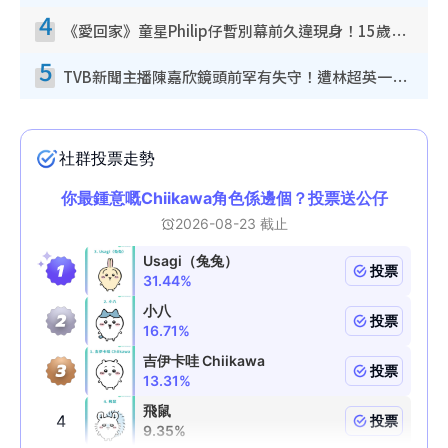
4
《愛回家》童星Philip仔暫別幕前久違現身！15歲近況暴風長高蛻變帥氣少男
5
TVB新聞主播陳嘉欣鏡頭前罕有失守！遭林超英一句說話突襲嚇親當場大笑