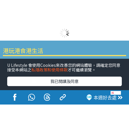
港玩港食港生活
U Lifestyle 會使用Cookies來改善您的網站體驗，請確定您同意
接受本網站之
私隱政策和使用條款
才可繼續瀏覽。
我已閱讀及同意
活動展覽
市集
開倉
尖沙咀好去處
銅鑼灣好去處
本週好去處
元朗好去處
荃灣好去處
旺角好去處
社會
餐廳情報
戶外郊遊
社會福利
熱門類別
網民熱話
活動展覽
市集
開倉
尖沙咀好去處