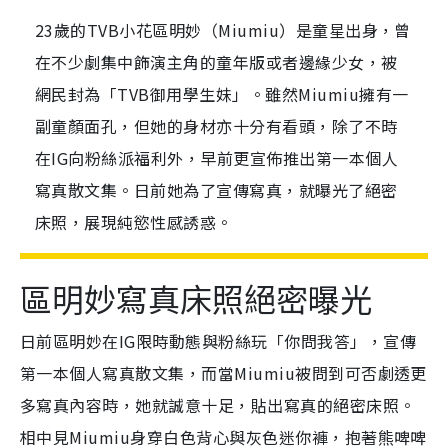
23歲的TVB小花區明妙（Miumiu）是童星出身，曾
在不少劇集中飾演主角的童年版或者邊緣少女，被
網民封為「TVB御用學生妹」。雖然Miumiu擁有一
副童顏面孔，但她的身材亦十分有看頭，除了不時
在IG向粉絲派福利外，早前更宣佈推出第一本個人
寫真散文集。日前她為了宣傳寫真，就曝光了絕密
床照，展現純慾性感誘惑。
區明妙寫真床照絕密曝光
日前區明妙在IG限時動態與粉絲玩「你問我答」，宣傳
第一本個人寫真散文集，而當Miumiu被問到可否劇透更
多寫真內容時，她就誠意十足，貼出寫真的絕密床照。
相中見Miumiu身穿白色背心與灰色迷你褲，抱著熊啤啤