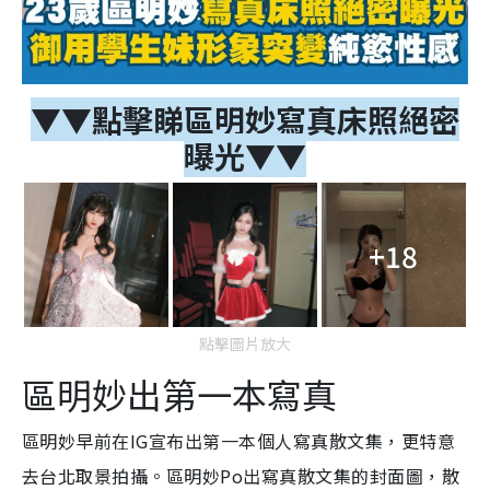
▼▼點擊睇區明妙寫真床照絕密
曝光▼▼
+18
點擊圖片放大
區明妙出第一本寫真
區明妙早前在IG宣布出第一本個人寫真散文集，更特意
去台北取景拍攝。區明妙Po出寫真散文集的封面圖，散