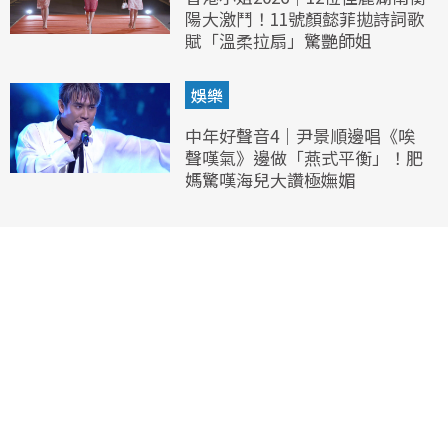
陽大激鬥！11號顏懿菲拋詩詞歌
賦「溫柔拉扇」驚艷師姐
娛樂
中年好聲音4｜尹景順邊唱《唉
聲嘆氣》邊做「燕式平衡」！肥
媽驚嘆海兒大讚極嫵媚