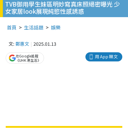
TVB御用學生妹區明妙寫真床照絕密曝光 少
女家居look展現純慾性感誘惑
首頁
生活話題
娛樂
文:
鄭惠文
2025.01.13
在Google追蹤
用 App 睇文
《UHK 港生活》