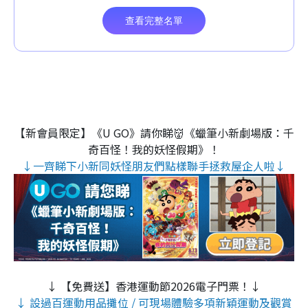
【新會員限定】《U GO》請你睇👹《蠟筆小新劇場版：千
奇百怪！我的妖怪假期》！
↓一齊睇下小新同妖怪朋友們點樣聯手拯救屋企人啦↓
↓ 【免費送】香港運動節2026電子門票！↓
↓ 設過百運動用品攤位 / 可現場體驗多項新穎運動及觀賞