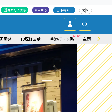
社群打卡攻略
商戶中心
下載 App
繁
简
周圍遊
18區好去處
香港打卡攻略
主題特集