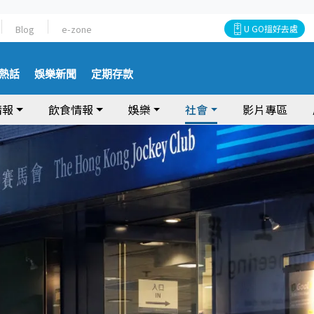
Blog
e-zone
U GO搵好去處
熱話
娛樂新聞
定期存款
情報
飲食情報
娛樂
社會
影片專區