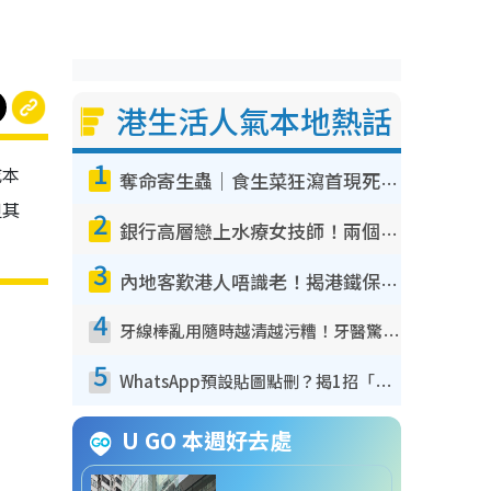
港生活人氣本地熱話
1
成本
奪命寄生蟲｜食生菜狂瀉首現死者！疫潮惡化錄1.8萬宗病例 揭洗菜3大謬誤
但其
2
銀行高層戀上水療女技師！兩個月借128萬驚覺「沉船」沉落火海 揭背後疑似邪教操控賣淫
3
內地客歎港人唔識老！揭港鐵保鮮級冷氣 港人求放過：咪投訴
4
牙線棒亂用隨時越清越污糟！牙醫驚揭盲目過戶細菌恐致蛀牙：呢種先係日常真保養
5
WhatsApp預設貼圖點刪？揭1招「反向操作」還原簡潔介面 附3步實測教學
U GO 本週好去處