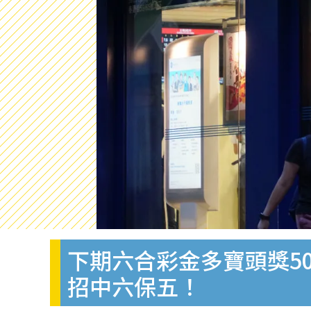
下期六合彩金多寶頭獎50
招中六保五！