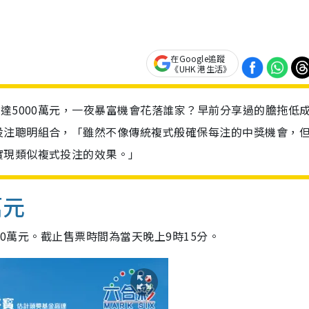
在Google追蹤
《UHK 港生活》
高達5000萬元，一夜暴富機會花落誰家？早前分享過的膽拖低
投注聰明組合，「雖然不像傳統複式般確保每注的中獎機會，
實現類似複式投注的效果。」
萬元
00萬元。截止售票時間為當天晚上9時15分。