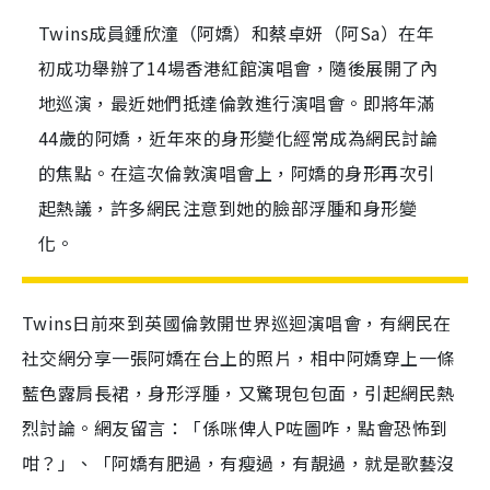
Twins成員鍾欣潼（阿嬌）和蔡卓妍（阿Sa）在年
初成功舉辦了14場香港紅館演唱會，隨後展開了內
地巡演，最近她們抵達倫敦進行演唱會。即將年滿
44歲的阿嬌，近年來的身形變化經常成為網民討論
的焦點。在這次倫敦演唱會上，阿嬌的身形再次引
起熱議，許多網民注意到她的臉部浮腫和身形變
化。
Twins日前來到英國倫敦開世界巡迴演唱會，有網民在
社交網分享一張阿嬌在台上的照片，相中阿嬌穿上一條
藍色露肩長裙，身形浮腫，又驚現包包面，引起網民熱
烈討論。網友留言：「係咪俾人P咗圖咋，點會恐怖到
咁？」、「阿嬌有肥過，有瘦過，有靚過，就是歌藝沒