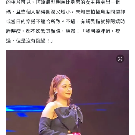
的相片可見，阿嬌體型明顯比身旁的女主持脹出一個
碼，且整個人顯得圓潤又矮小，未知是拍攝角度問題抑
或當日的穿搭不適合所致。不過，有網民指就算阿嬌時
胖時瘦，都不影響其顔值，稱讚：「我阿嬌胖過，瘦
過，但是沒有醜過！」