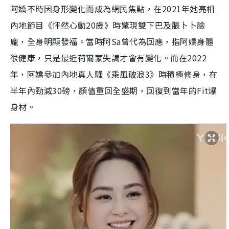
阿嬌不時因身形變化而成為網民焦點，在2021年她亮相
內地節目《怦然心動20歲》時驚現雙下巴及脹卜卜臉
龐，全身明顯發福。當時阿Sa曾代為回應，指阿嬌身體
很健康，只是最近荷爾蒙失調才會有變化。而在2022
年，阿嬌參加內地真人騷《乘風破浪3》時積極修身，在
半年內勁減30磅，顏值重回全盛期，回復到當年的Fit爆
身材。