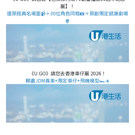
展】！
還原經典名場面📹＋30位角色同框📸＋原創限定感謝劇場
🍿
《U GO》請您去香港車仔展 2026！
睇盡JDM真車+限定車仔+飛機模型🏎️✈️