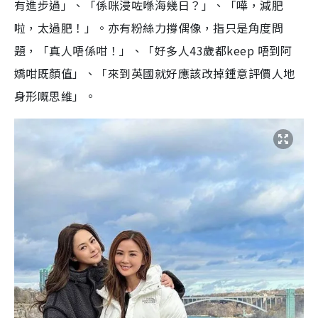
有進步過」、「係咪浸咗喺海幾日？」、「嘩，減肥
啦，太過肥！」。亦有粉絲力撐偶像，指只是角度問
題，「真人唔係咁！」、「好多人43歲都keep 唔到阿
嬌咁既顏值」、「來到英國就好應該改掉鍾意評價人地
身形嘅思維」。