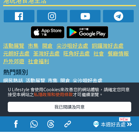
港玩港食港生活
活動展覽
市集
開倉
尖沙咀好去處
銅鑼灣好去處
元朗好去處
荃灣好去處
旺角好去處
社會
餐廳情報
戶外郊遊
社會福利
熱門類別
網民熱話
活動展覽
市集
開倉
尖沙咀好去處
銅鑼灣好去處
元朗好去處
荃灣好去處
旺角好去處
社會
U Lifestyle 會使用Cookies來改善您的網站體驗，請確定您同意
接受本網站之
私隱政策和使用條款
才可繼續瀏覽。
餐廳情報
戶外郊遊
熱門標籤
我已閱讀及同意
#UGO搵好去處
#人氣活動推介
#美食社群熱話
#親子玩樂好去處
#ULifestyle應用程式
#限時搶
本週好去處
#UJetso禮物放送
#ULifestyle商戶中心
#著數
#網絡熱話