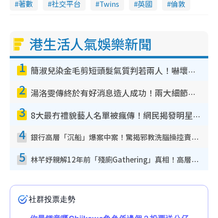
著數
社交平台
Twins
英國
倫敦
港生活人氣娛樂新聞
1
簡淑兒染金毛剪短頭髮氣質判若兩人！嚇壞老公麥大力都認唔出：「你做咩事？」
2
湯洛雯傳終於有好消息造人成功！兩大細節曝孕味極濃惹猜測：大肚婆先會咁！
3
8大最冇禮貌藝人名單被瘋傳！網民揭發明星真面目 一致數臭呢位係無品天花板？
4
銀行高層「沉船」爆案中案！驚揭邪教洗腦操控賣淫被吞600萬 幕後黑手講多錯多
5
林芊妤親解12年前「殘廁Gathering」真相！高層解約一句話重創尊嚴至今拒返TVB