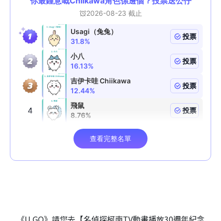
《U GO》請您去【名偵探柯南TV動畫播放30週年紀念