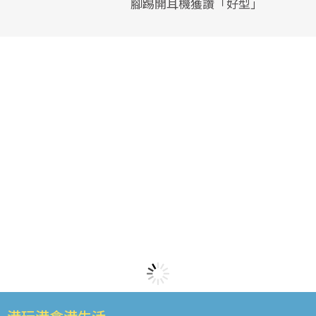
腳踢開耳機獲讚「好型」