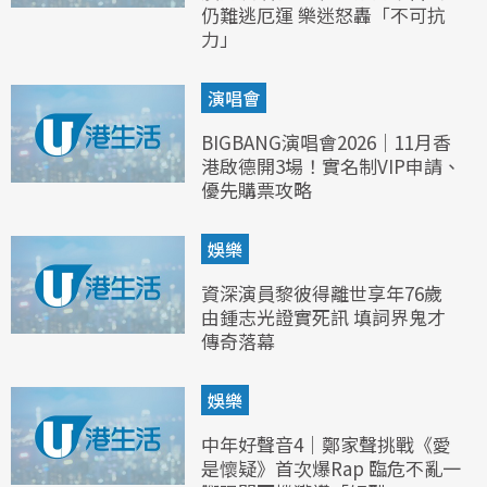
仍難逃厄運 樂迷怒轟「不可抗
力」
演唱會
BIGBANG演唱會2026｜11月香
港啟德開3場！實名制VIP申請、
優先購票攻略
娛樂
資深演員黎彼得離世享年76歲
由鍾志光證實死訊 填詞界鬼才
傳奇落幕
娛樂
中年好聲音4｜鄭家聲挑戰《愛
是懷疑》首次爆Rap 臨危不亂一