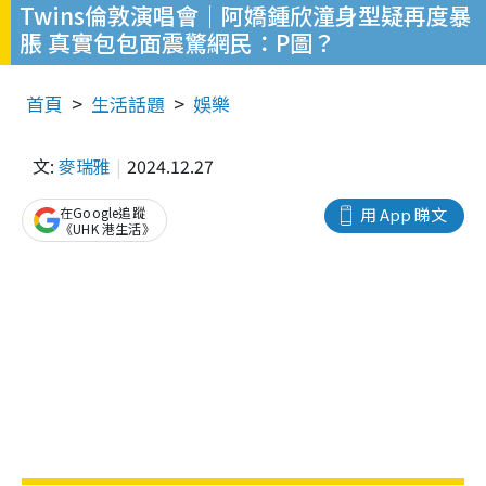
Twins倫敦演唱會｜阿嬌鍾欣潼身型疑再度暴
脹 真實包包面震驚網民：P圖？
首頁
生活話題
娛樂
文:
麥瑞雅
2024.12.27
在Google追蹤
用 App 睇文
《UHK 港生活》