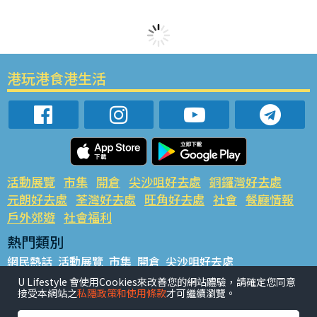
港玩港食港生活
活動展覽
市集
開倉
尖沙咀好去處
銅鑼灣好去處
元朗好去處
荃灣好去處
旺角好去處
社會
餐廳情報
戶外郊遊
社會福利
熱門類別
網民熱話
活動展覽
市集
開倉
尖沙咀好去處
銅鑼灣好去處
元朗好去處
荃灣好去處
旺角好去處
社會
U Lifestyle 會使用Cookies來改善您的網站體驗，請確定您同意
接受本網站之
私隱政策和使用條款
才可繼續瀏覽。
餐廳情報
戶外郊遊