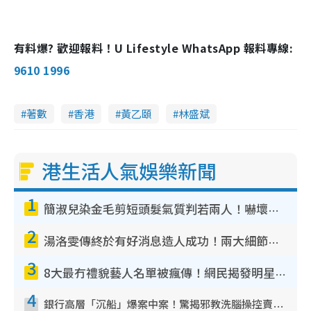
有料爆? 歡迎報料！U Lifestyle WhatsApp 報料專線:
9610 1996
著數
香港
黃乙頤
林盛斌
港生活人氣娛樂新聞
1
簡淑兒染金毛剪短頭髮氣質判若兩人！嚇壞老公麥大力都認唔出：「你做咩事？」
2
湯洛雯傳終於有好消息造人成功！兩大細節曝孕味極濃惹猜測：大肚婆先會咁！
3
8大最冇禮貌藝人名單被瘋傳！網民揭發明星真面目 一致數臭呢位係無品天花板？
4
銀行高層「沉船」爆案中案！驚揭邪教洗腦操控賣淫被吞600萬 幕後黑手講多錯多