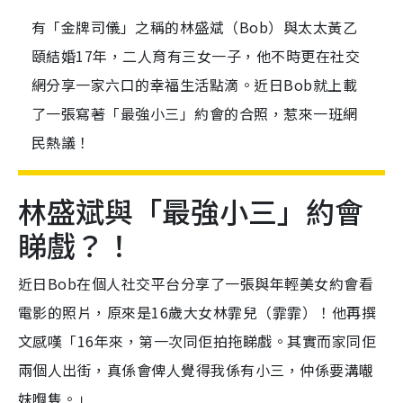
有「金牌司儀」之稱的林盛斌（Bob）與太太黃乙
頤結婚17年，二人育有三女一子，他不時更在社交
網分享一家六口的幸福生活點滴。近日Bob就上載
了一張寫著「最強小三」約會的合照，惹來一班網
民熱議！
林盛斌與「最強小三」約會
睇戲？！
近日Bob在個人社交平台分享了一張與年輕美女約會看
電影的照片，原來是16歲大女林霏兒（霏霏）！他再撰
文感嘆「16年來，第一次同佢拍拖睇戲。其實而家同佢
兩個人出街，真係會俾人覺得我係有小三，仲係要溝𡃁
妹嗰隻。」