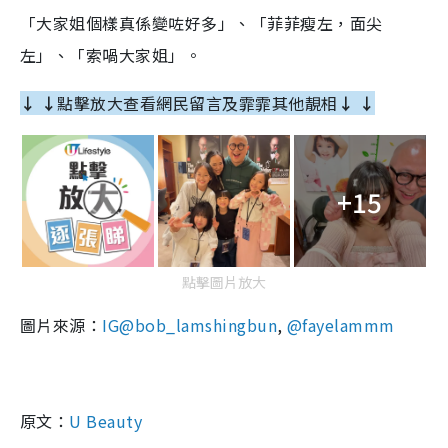
「大家姐個樣真係變咗好多」、「菲菲瘦左，面尖
左」、「索喎大家姐」。
↓ ↓
點擊放大查看網民留言及霏霏其他靚相
↓ ↓
+15
點擊圖片放大
圖片來源：
IG@bob_lamshingbun
,
@fayelammm
原文：
U Beauty