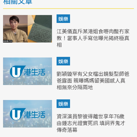
相關文章
娛樂
江美儀直斥某港姐食嘢肉酸冇家
教！當事人手寫信曝光揭終極真
相
娛樂
劉穎鏇罕有父女檔出鏡髮型師爸
爸露面 親曝媽媽留美國感人真
相無奈分隔兩地
娛樂
資深演員黎彼得離世享年76歲
由鍾志光證實死訊 填詞界鬼才
傳奇落幕