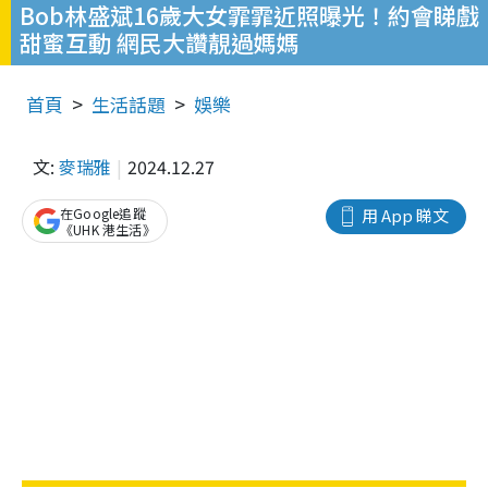
Bob林盛斌16歲大女霏霏近照曝光！約會睇戲
甜蜜互動 網民大讚靚過媽媽
首頁
生活話題
娛樂
文:
麥瑞雅
2024.12.27
在Google追蹤
用 App 睇文
《UHK 港生活》