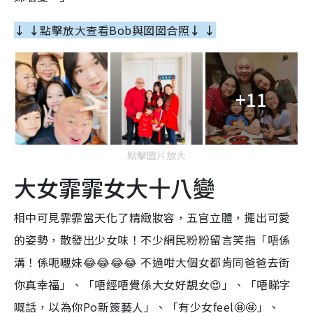
↓ ↓
點擊放大查看Bob與囡囡合照
↓ ↓
+11
點擊圖片放大
大女霏霏女大十八變
相中可見霏霏當天化了精緻妝容，五官立體，擺出可愛
的姿勢，散發出少女味！不少網民粉粉留言笑指「唔係
溝！係呃𡃁妹
😂😂😂😂
不過咁大個女都肯同爸爸去街
你真幸福」、「唔經唔覺係大女好靚女
😍
」、「唔睇字
嘅話，以為你
Po
新簽藝人」、「有少女
feel
🤩🤩
」、