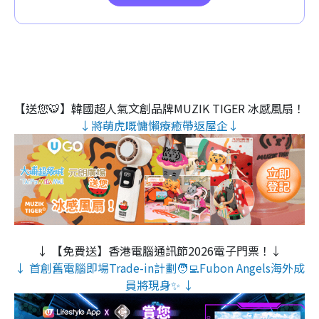
【送您🐯】韓國超人氣文創品牌MUZIK TIGER 冰感風扇！
↓將萌虎嘅慵懶療癒帶返屋企↓
↓ 【免費送】香港電腦通訊節2026電子門票！↓
↓ 首創舊電腦即場Trade-in計劃🧑‍💻Fubon Angels海外成
員將現身✨ ↓