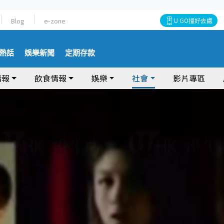
Blog
e-zone
U GO搵好去處
熱話
娛樂新聞
定期存款
情報
飲食情報
娛樂
社會
影片專區