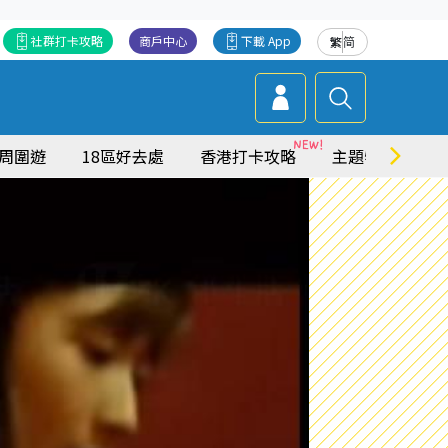
社群打卡攻略
商戶中心
下載 App
繁
简
周圍遊
18區好去處
香港打卡攻略
主題特集