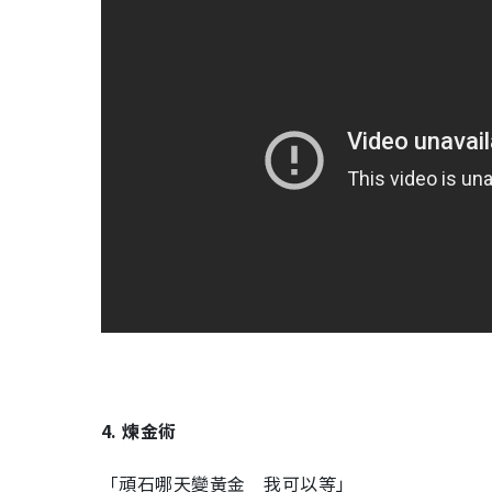
4. 煉金術
「頑石哪天變黃金 我可以等」