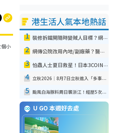
港生活人氣本地熱話
1
裝修拆鐵閘隨時變賊人目標？網民揭2大關鍵用途：裝新式等於白裝？附新舊鐵閘分別
數個小
2
網傳公院改用內地/副廠藥？醫生拆解正副廠分別 揭4類人換藥隨時出事
3
怕蟲人士夏日救星！日本3COINS爆紅驅蟲神器$45起 1招「全程免觸碰」輕鬆搞定小強
4
立秋2026｜8月7日立秋進入「多事之秋」 3件事唔做得！專家教6招開運 清枱頭／銀包納氣接好運
5
颱風白海豚料周日襲浙江！經歷5次「眼牆置換」極罕見 成登陸內地最長途颱風
U GO 本週好去處