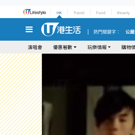
HK
Travel
Food
Beauty
熱門關鍵字：
公屋
演唱會
優惠著數
玩樂情報
購物