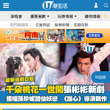
演唱會
優惠著數
玩樂情報
購物情報
熱門關鍵字：
公屋熱話
娛樂新聞
定期存款
目錄