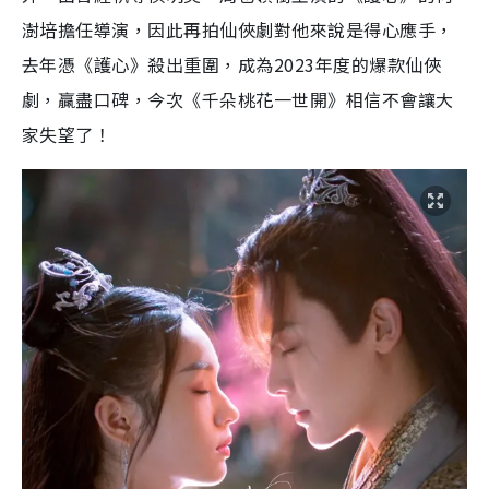
澍培擔任導演，因此再拍仙俠劇對他來說是得心應手，
去年憑《護心》殺出重圍，成為2023年度的爆款仙俠
劇，贏盡口碑，今次《千朵桃花一世開》相信不會讓大
家失望了！