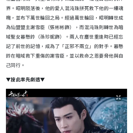
界。昭明陨落後，他的愛人混沌珠拼死救下他的一縷魂
魄，並布下萬世輪回之局。經過萬世輪回，昭明轉世成
為仙盟盟主謝雪臣（張彬彬飾），而混沌珠則轉世為暗
域聖女暮懸鈴（孫珍妮飾）。兩人在塵世重逢時已經忘
記了前世的記憶，成為了「正邪不兩立」的對手。暮懸
鈴在暗域救下重傷的謝雪臣，並以救命之恩要脅他與自
己同行。
▼按此率先劇透▼