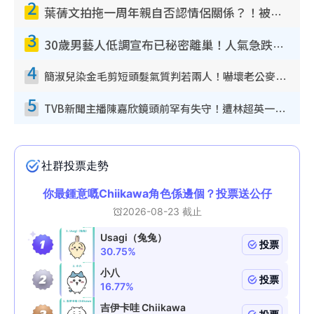
2
葉蒨文拍拖一周年親自否認情侶關係？！被質疑感情造假竟稱GM「普通同事」
3
30歲男藝人低調宣布已秘密離巢！人氣急跌變失蹤人口︰「這幾年過得並不容易」
4
簡淑兒染金毛剪短頭髮氣質判若兩人！嚇壞老公麥大力都認唔出：「你做咩事？」
5
TVB新聞主播陳嘉欣鏡頭前罕有失守！遭林超英一句說話突襲嚇親當場大笑