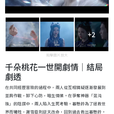
+2
點擊圖片放大
千朵桃花一世開劇情｜結局
劇透
在共同經歷冒險的過程中，兩人從互相猜疑逐漸發展到
並肩作戰，卸下心防，暗生情愫。在爭奪神器「混沌
珠」的陰謀中，兩人陷入生死考驗。暮懸鈴為了拯救世
界而犧牲，謝雪臣則逆天改命，回到過去救出暮懸鈴。