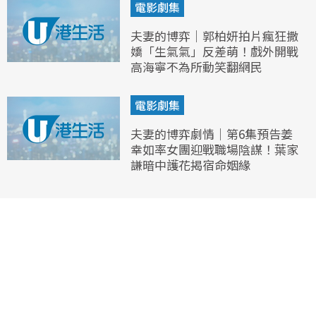
電影劇集
夫妻的博弈｜郭柏妍拍片瘋狂撒
嬌「生氣氣」反差萌！戲外開戰
高海寧不為所動笑翻網民
電影劇集
夫妻的博弈劇情｜第6集預告姜
幸如率女團迎戰職場陰謀！葉家
謙暗中護花揭宿命姻緣