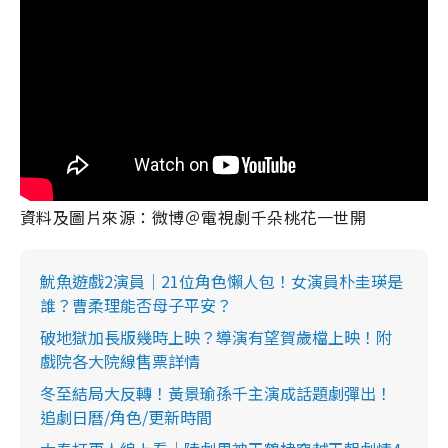
資料及圖片來源：微博＠電視劇千朵桃花一世開
魷魚遊戲2演員｜21位角色懶人包！女演員朴圭瑛是
誰？曹柔理能否母子平安？
破地獄加長版幾時上映？導演有望賀歲檔上映！附
戲院各大院線售票詳情
冬至結局大反轉！黃景瑜孫千主演成話題劇彈出！
追劇日曆/角色/更新時間