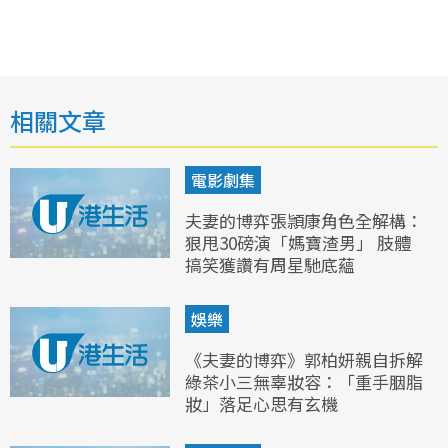
相關文章
電影劇集
夫妻的博弈張頴康角色全解構：
狠甩30磅演「媽寶渣男」 肢體
搞笑獲讚有周星馳底蘊
娛樂
《夫妻的博弈》郭柏妍親自拆解
綠茶小三無辜妝容：「重手胭脂
妝」落足心思有玄機