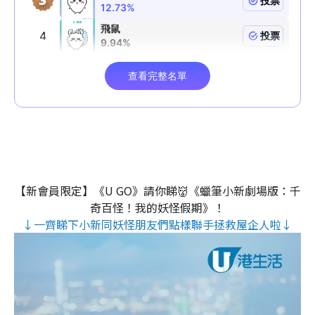
【新會員限定】《U GO》請你睇👹《蠟筆小新劇場版：千
奇百怪！我的妖怪假期》！
↓一齊睇下小新同妖怪朋友們點樣聯手拯救屋企人啦↓