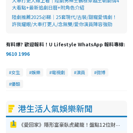
大奉打更人線上看｜陸劇男神王鶴棣穿越王朝劇情4
大看點+最新追劇日曆+附角色介紹
陸劇推薦2025必睇｜25套現代/古裝/甜寵愛情劇！
許我耀眼/大奉打更人/念無雙/愛你演員陣容強勁
有料爆? 歡迎報料！U Lifestyle WhatsApp 報料專線:
9610 1996
女生
娛樂
電視劇
演員
微博
優酷
港生活人氣娛樂新聞
1
《愛回家》隱形富豪臥虎藏龍！盤點12位財氣逼人的有錢藝人：呢位靚女3億身家唔憂做