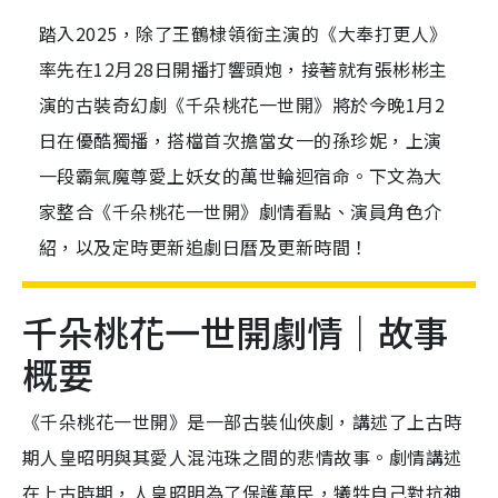
踏入2025，除了王鶴棣領銜主演的《大奉打更人》
率先在12月28日開播打響頭炮，接著就有張彬彬主
演的古裝奇幻劇《千朵桃花一世開》將於今晚1月2
日在優酷獨播，搭檔首次擔當女一的孫珍妮，上演
一段霸氣魔尊愛上妖女的萬世輪迴宿命。下文為大
家整合《千朵桃花一世開》劇情看點、演員角色介
紹，以及定時更新追劇日曆及更新時間！
千朵桃花一世開劇情｜故事
概要
《千朵桃花一世開》是一部古裝仙俠劇，講述了上古時
期人皇昭明與其愛人混沌珠之間的悲情故事。劇情講述
在上古時期，人皇昭明為了保護萬民，犧牲自己對抗神