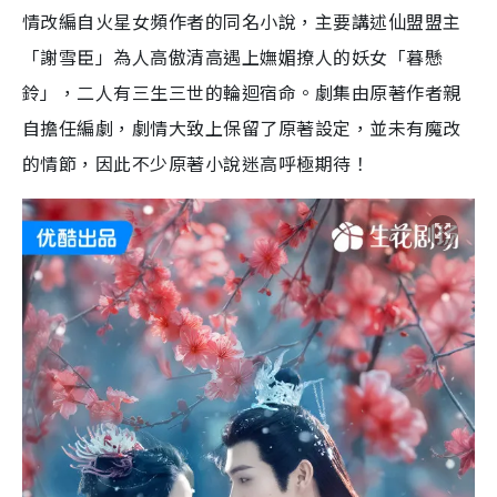
情改編自火星女頻作者的同名小說，主要講述仙盟盟主
「謝雪臣」為人高傲清高遇上嫵媚撩人的妖女「暮懸
鈴」，二人有三生三世的輪迴宿命。劇集由原著作者親
自擔任編劇，劇情大致上保留了原著設定，並未有魔改
的情節，因此不少原著小說迷高呼極期待！