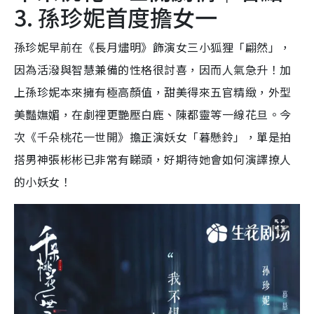
3. 孫珍妮首度擔女一
孫珍妮早前在《長月燼明》飾演女三小狐狸「翩然」，
因為活潑與智慧兼備的性格很討喜，因而人氣急升！加
上孫珍妮本來擁有極高顏值，甜美得來五官精緻，外型
美豔嫵媚，在劇裡更艷壓白鹿、陳都靈等一線花旦。今
次《千朵桃花一世開》擔正演妖女「暮懸鈴」，單是拍
搭男神張彬彬已非常有睇頭，好期待她會如何演譯撩人
的小妖女！