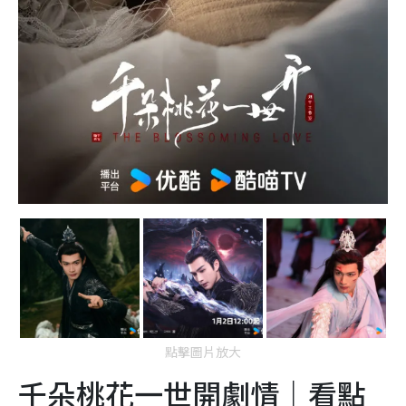
點擊圖片放大
千朵桃花一世開劇情｜看點