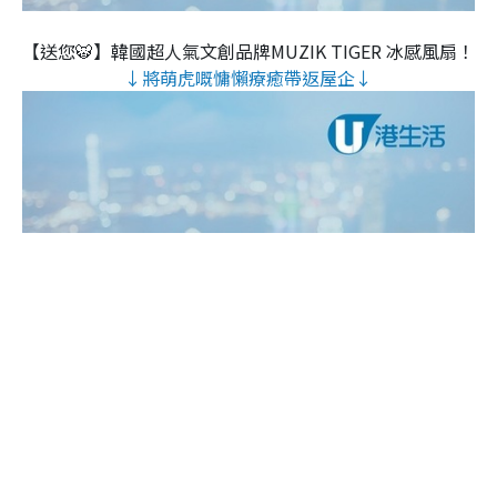
【送您🐯】韓國超人氣文創品牌MUZIK TIGER 冰感風扇！
↓將萌虎嘅慵懶療癒帶返屋企↓