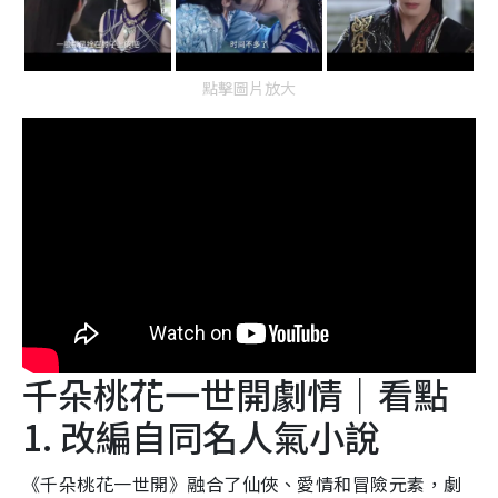
點擊圖片放大
千朵桃花一世開劇情｜看點
1. 改編自同名人氣小說
《千朵桃花一世開》融合了仙俠、愛情和冒險元素，劇