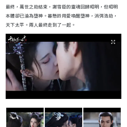
最終，萬世之劫結束，謝雪臣的靈魂回歸昭明，但昭明
本體卻已淪為墮神。暮懸鈴用愛喚醒墮神，消弭浩劫，
天下太平。兩人最終走到了一起。