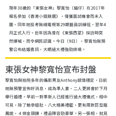
現年30歲的「東張女神」黎寬怡（貓仔）在2017年
報名參加《香港小姐競選》，僅獲面試機會而未入
圍，同年她投考無綫電視第29期藝員訓練班，翌年4
月正式入行。近年因為曾在《東張西望》採訪時突
然爆喊，而令網民認識。今日（9日），黎寬怡無預
警公布結婚喜訊，大晒過大禮強勁排場。
東張女神黎寬怡宣布封盤
黎寬怡與拍拖多年的攝影男友Anthony感情穩定，日前
她無預警宣佈好消息，成為準人妻，二人更將會於下月
舉行婚禮。早前一對準新人已經進行過大禮儀式，相中
可見，除了鮑參翅肚、八大精美禮籃，更有兩對巨型龍
鳳鈪，４條金頸鍊，禮品陣容勁豪華。另一張相，就見