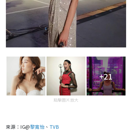
+21
點擊圖片放大
來源：IG@
黎寬怡
、
TVB