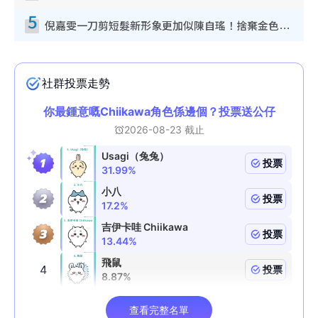
5
倪嘉雯一刀剪短髮新形象更加似陳自瑤！捨棄金色長髮造型氣質大變超驚喜