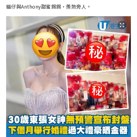
貓仔與Anthony甜蜜錫錫，羨煞旁人。