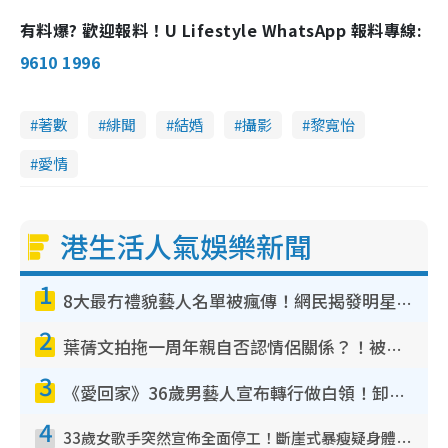
有料爆? 歡迎報料！U Lifestyle WhatsApp 報料專線:
9610 1996
著數
緋聞
結婚
攝影
黎寬怡
愛情
港生活人氣娛樂新聞
1
8大最冇禮貌藝人名單被瘋傳！網民揭發明星真面目 一致數臭呢位係無品天花板？
2
葉蒨文拍拖一周年親自否認情侶關係？！被質疑感情造假竟稱GM「普通同事」
3
《愛回家》36歲男藝人宣布轉行做白領！卸下藝人身份回歸素人平淡生活
4
33歲女歌手突然宣佈全面停工！斷崖式暴瘦疑身體亮紅燈！聲明曝︰將暫時淡出