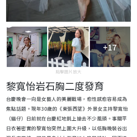
+17
點擊圖片放大
黎寬怡岩石胸二度發育
台慶晚會一向是女藝人的美麗戰場，愈性感愈容易成為
焦點話題。現年30歲的《東張西望》外景女主持黎寬怡
（貓仔）日前就在台慶紅地氈上搶去不少風頭。事關平
日衣著密實的黎寬怡突然上圍大升級，以低胸晚裝谷出