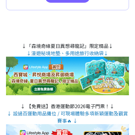
↓「森境奇緣夏日異想尋龍記」限定精品↓
↓漫遊秘境地墊、多用途旅行收納袋↓
↓ 【免費送】香港運動節2026電子門票！↓
↓ 設過百運動用品攤位 / 可現場體驗多項新穎運動及觀賞
賽事🔥 ↓