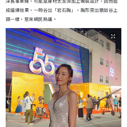
深長事業線，可能是身材太澎湃加上晚裝設計，因而造
成逼爆效果，一時谷出「岩石胸」，胸形突出猶如谷上
頸一樣，惹來網民熱議。