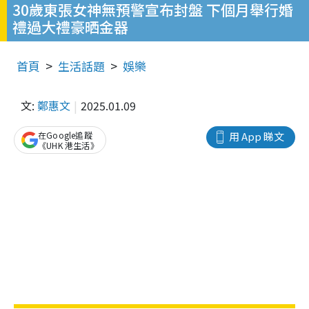
30歲東張女神無預警宣布封盤 下個月舉行婚
禮過大禮豪晒金器
首頁
生活話題
娛樂
文:
鄭惠文
2025.01.09
在Google追蹤
用 App 睇文
《UHK 港生活》