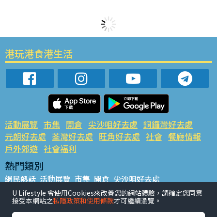
港玩港食港生活
活動展覽
市集
開倉
尖沙咀好去處
銅鑼灣好去處
元朗好去處
荃灣好去處
旺角好去處
社會
餐廳情報
戶外郊遊
社會福利
熱門類別
網民熱話
活動展覽
市集
開倉
尖沙咀好去處
銅鑼灣好去處
元朗好去處
荃灣好去處
旺角好去處
社會
U Lifestyle 會使用Cookies來改善您的網站體驗，請確定您同意
接受本網站之
私隱政策和使用條款
才可繼續瀏覽。
餐廳情報
戶外郊遊