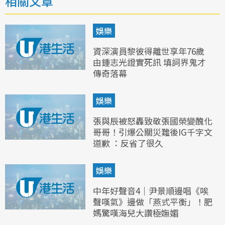
相關文章
娛樂
資深演員黎彼得離世享年76歲
由鍾志光證實死訊 填詞界鬼才
傳奇落幕
娛樂
張與辰被怒轟致敬張國榮變醜化
哥哥！引爆公關災難後IG千字文
道歉 ：反省了很久
娛樂
中年好聲音4｜尹景順邊唱《唉
聲嘆氣》邊做「燕式平衡」！肥
媽驚嘆海兒大讚極嫵媚