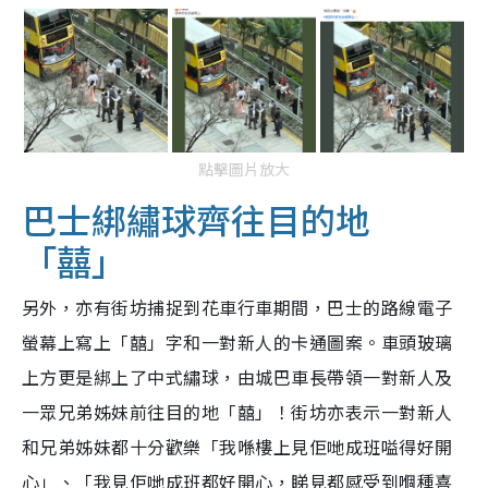
點擊圖片放大
巴士綁繡球齊往目的地
「囍」
另外，亦有街坊捕捉到花車行車期間，巴士的路線電子
螢幕上寫上「囍」字和一對新人的卡通圖案。車頭玻璃
上方更是綁上了中式繡球，由城巴車長帶領一對新人及
一眾兄弟姊妹前往目的地「囍」！街坊亦表示一對新人
和兄弟姊妹都十分歡樂「我喺樓上見佢哋成班嗌得好開
心」、「我見佢哋成班都好開心，睇見都感受到嗰種喜