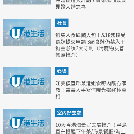
見證大婚之喜
社會
狗隻入食肆懶人包︱5.18起接受
食肆提交申請 3類食肆仍禁入＋
狗主必讀3大守則（附寵物友善
餐廳推介）
娛樂
江美儀直斥某港姐食嘢肉酸冇家
教！當事人手寫信曝光揭終極真
相
室內好去處
10大香港海景好去處推介！半島
直升機連下午茶/海景餐廳/海上