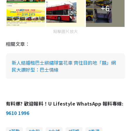
+6
點擊圖片放大
相關文章︰
新人結婚租巴士綁繡球當花車 齊往目的地「囍」網
民大讚好型：巴士情緣
有料爆? 歡迎報料！U Lifestyle WhatsApp 報料專線:
9610 1996