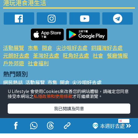
港玩港食港生活
活動展覽
市集
開倉
尖沙咀好去處
銅鑼灣好去處
元朗好去處
荃灣好去處
旺角好去處
社會
餐廳情報
戶外郊遊
社會福利
熱門類別
網民熱話
活動展覽
市集
開倉
尖沙咀好去處
銅鑼灣好去處
元朗好去處
荃灣好去處
旺角好去處
社會
U Lifestyle 會使用Cookies來改善您的網站體驗，請確定您同意
接受本網站之
私隱政策和使用條款
才可繼續瀏覽。
餐廳情報
戶外郊遊
熱門標籤
我已閱讀及同意
#UGO搵好去處
#人氣活動推介
#美食社群熱話
#親子玩樂好去處
#ULifestyle應用程式
#限時搶
本週好去處
#UJetso禮物放送
#ULifestyle商戶中心
#著數
#網絡熱話