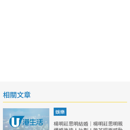
相關文章
娛樂
楊明莊思明結婚｜楊明莊思明親
爆婚後造人計劃！敬茶場面感動