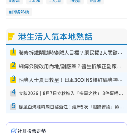
著數
太和
大埔
結婚
香港
網絡熱話
港生活人氣本地熱話
1
裝修拆鐵閘隨時變賊人目標？網民揭2大關鍵用途：裝新式等於白裝？附新舊鐵閘分別
2
網傳公院改用內地/副廠藥？醫生拆解正副廠分別 揭4類人換藥隨時出事
3
怕蟲人士夏日救星！日本3COINS爆紅驅蟲神器$45起 1招「全程免觸碰」輕鬆搞定小強
4
立秋2026｜8月7日立秋進入「多事之秋」 3件事唔做得！專家教6招開運 清枱頭／銀包納氣接好運
5
颱風白海豚料周日襲浙江！經歷5次「眼牆置換」極罕見 成登陸內地最長途颱風