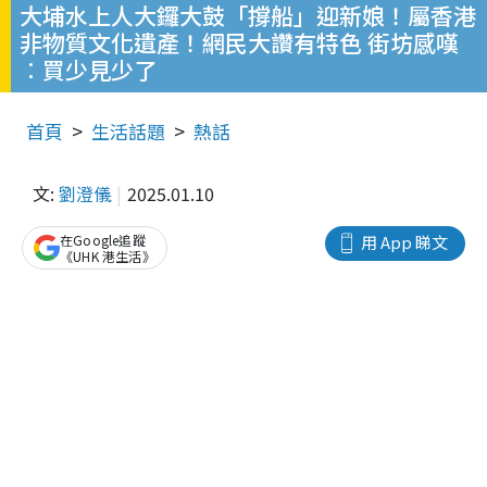
大埔水上人大鑼大鼓「撐船」迎新娘！屬香港
非物質文化遺產！網民大讚有特色 街坊感嘆
︰買少見少了
首頁
生活話題
熱話
文:
劉澄儀
2025.01.10
在Google追蹤
用 App 睇文
《UHK 港生活》