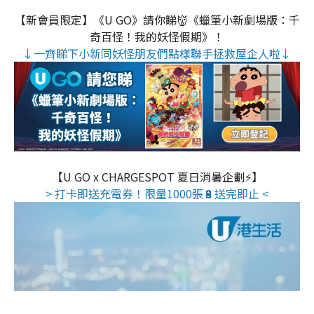
【新會員限定】《U GO》請你睇👹《蠟筆小新劇場版：千
奇百怪！我的妖怪假期》！
↓一齊睇下小新同妖怪朋友們點樣聯手拯救屋企人啦↓
【U GO x CHARGESPOT 夏日消暑企劃⚡】
> 打卡即送充電券！限量1000張🔋送完即止 <