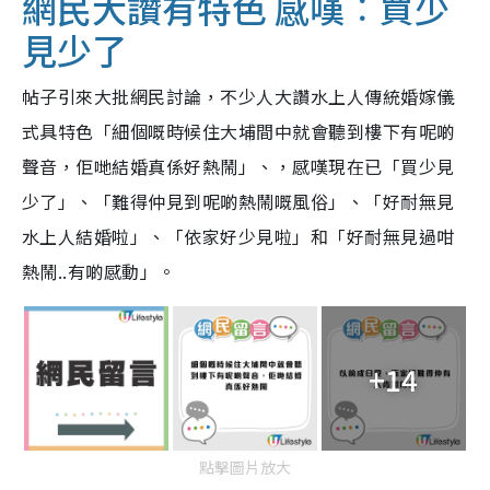
網民大讚有特色 感嘆︰買少
見少了
帖子引來大批網民討論，不少人大讚水上人傳統婚嫁儀
式具特色「細個嘅時候住大埔間中就會聽到樓下有呢啲
聲音，佢哋結婚真係好熱鬧」、，感嘆現在已「買少見
少了」、「難得仲見到呢啲熱鬧嘅風俗」、「好耐無見
水上人結婚啦」、「依家好少見啦」和「好耐無見過咁
熱鬧..有啲感動」。
+14
點擊圖片放大