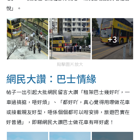
悅」。
+3
點擊圖片放大
網民大讚：巴士情緣
帖子一出引起大批網民留言大讚「租架巴士幾好吖，一
車過搞掂，唔好煩」、「都好吖，真心覺得用嚟做花車
或接載親友好型，唔係個個都可以咁安排，旅遊巴實在
好普通」，即睇網民大讚巴士做花車有咩好處！