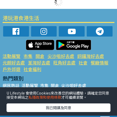
港玩港食港生活
活動展覽
市集
開倉
尖沙咀好去處
銅鑼灣好去處
元朗好去處
荃灣好去處
旺角好去處
社會
餐廳情報
戶外郊遊
社會福利
熱門類別
網民熱話
活動展覽
市集
開倉
尖沙咀好去處
銅鑼灣好去處
元朗好去處
荃灣好去處
旺角好去處
社會
U Lifestyle 會使用Cookies來改善您的網站體驗，請確定您同意
接受本網站之
私隱政策和使用條款
才可繼續瀏覽。
餐廳情報
戶外郊遊
熱門標籤
我已閱讀及同意
#UGO搵好去處
#人氣活動推介
#美食社群熱話