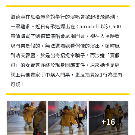
劉德華在紅磡體育館舉行的演唱會掀起撲飛熱潮，
一票難求。近日有歌迷爆出在 Carousell 以$7,500
高價購買了劉德華演唱會尾場門票，卻在入場時發
現門票是假的，無法進場觀看偶像的演出，頓時感
到晴天霹靂，於是出奇招捉拿騙子！而涉嫌「賣假
飛」的女賣家亦終於現身回應事件，原來她也是經
網上其他賣家手中購入門票，更反指買家1行為更有
可疑！
+16