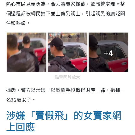
熱心市民見義勇為，合力將賣家攔截，並報警處理。整
個過程都被網民拍下並上傳到網上，引起網民的廣泛關
注和熱議。
+4
點擊圖片放大
據悉，警方以涉嫌「以欺騙手段取得財產」罪，拘捕一
名32歲女子。
涉嫌「賣假飛」的女賣家網
上回應