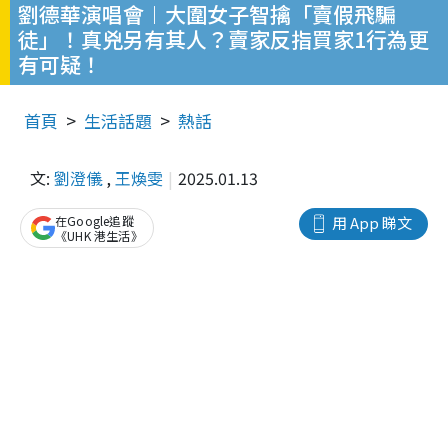
劉德華演唱會︱大圍女子智擒「賣假飛騙
徒」！真兇另有其人？賣家反指買家1行為更
有可疑！
首頁
生活話題
熱話
文:
劉澄儀
,
王煥雯
2025.01.13
在Google追蹤
用 App 睇文
《UHK 港生活》