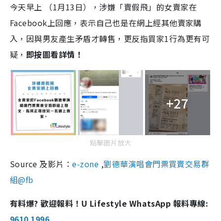
今天早上 （1月13日），涉嫌「賣假飛」的女賣家在
Facebook上回應，表示自己也是在網上經其他賣家購
入，因與男友產生矛盾才轉售，更反指買家1行為更有可
疑，
即按圖看詳情！
+27
點擊圖片放大
Source 及影片：
e-zone
,
劉德華演唱會門票買賣交易群
組@fb
有料爆? 歡迎報料！U Lifestyle WhatsApp 報料專線:
9610 1996