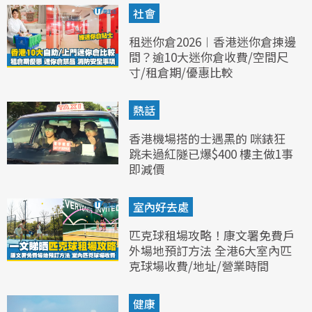
社會
租迷你倉2026︱香港迷你倉揀邊
間？逾10大迷你倉收費/空間尺
寸/租倉期/優惠比較
熱話
香港機場搭的士遇黑的 咪錶狂
跳未過紅隧已爆$400 樓主做1事
即減價
室內好去處
匹克球租場攻略！康文署免費戶
外場地預訂方法 全港6大室內匹
克球場收費/地址/營業時間
健康