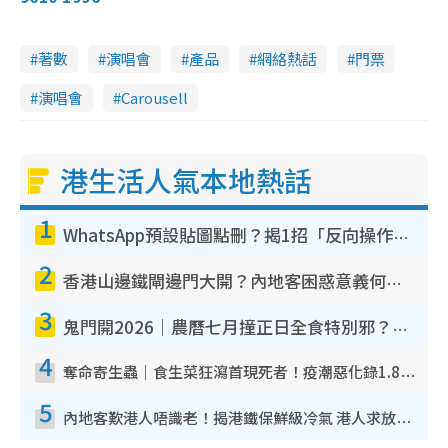
著數
演唱會
產品
網絡熱話
門票
演唱會
Carousell
港生活人氣本地熱話
1
WhatsApp預設貼圖點刪？揭1招「反向操作」還原簡潔介面 附3步實測教學
2
香港山邊鐵閘邊門大開？內地客困惑意義何在！網民神回覆：呢種叫法理性防禦
3
鬼門開2026｜農曆七月撞正日全食特別邪？專家警告切忌做一事！揭4大禁忌+2招保平安
4
奪命寄生蟲｜食生菜狂瀉首現死者！疫潮惡化錄1.8萬宗病例 揭洗菜3大謬誤
5
內地客歎港人唔識老！揭港鐵保鮮級冷氣 港人求放過：咪投訴