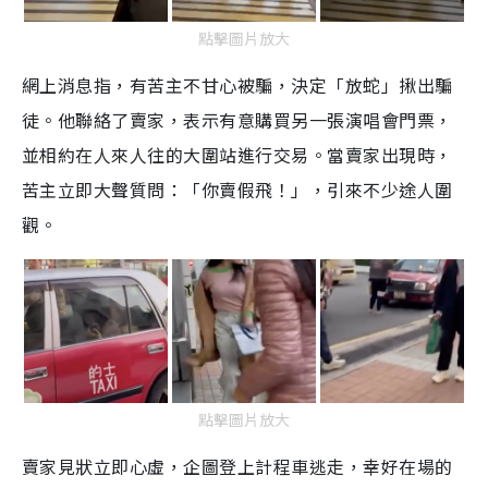
點擊圖片放大
網上消息指，有苦主不甘心被騙，決定「放蛇」揪出騙
徒。他聯絡了賣家，表示有意購買另一張演唱會門票，
並相約在人來人往的大圍站進行交易。當賣家出現時，
苦主立即大聲質問：「你賣假飛！」，引來不少途人圍
觀。
點擊圖片放大
賣家見狀立即心虛，企圖登上計程車逃走，幸好在場的