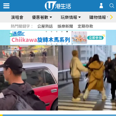
演唱會
優惠著數
玩樂情報
購物情報
熱門關鍵字：
公屋熱話
娛樂新聞
定期存款