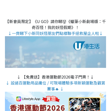
【新會員限定】《U GO》請你睇👹《蠟筆小新劇場版：千
奇百怪！我的妖怪假期》！
↓一齊睇下小新同妖怪朋友們點樣聯手拯救屋企人啦↓
↓ 【免費送】香港運動節2026電子門票！↓
↓ 設過百運動用品攤位 / 可現場體驗多項新穎運動及觀賞
賽事🔥 ↓