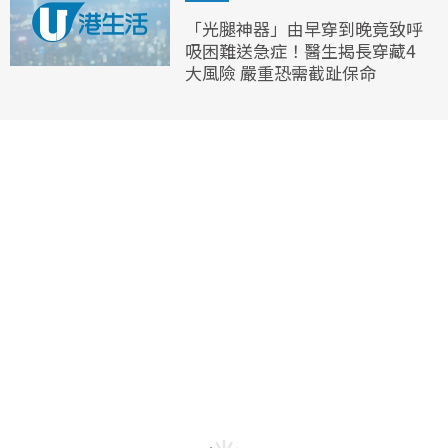
「光腿神器」由早穿到晚竟致呼
吸困難送急症！醫生揭長穿藏4
大風險 嚴重恐需截趾保命