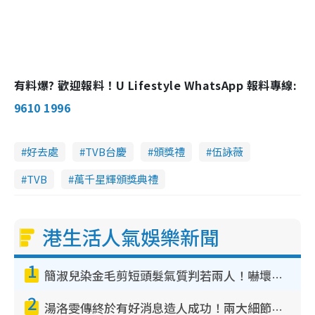
有料爆? 歡迎報料！U Lifestyle WhatsApp 報料專線:
9610 1996
好去處
TVB台慶
頒獎禮
伍詠薇
TVB
萬千星輝頒獎典禮
港生活人氣娛樂新聞
1
簡淑兒染金毛剪短頭髮氣質判若兩人！嚇壞老公麥大力都認唔出：「你做咩事？」
2
湯洛雯傳終於有好消息造人成功！兩大細節曝孕味極濃惹猜測：大肚婆先會咁！