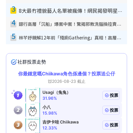
3
8大最冇禮貌藝人名單被瘋傳！網民揭發明星真面目 一致數臭呢位係無品天花板？
4
銀行高層「沉船」爆案中案！驚揭邪教洗腦操控賣淫被吞600萬 幕後黑手講多錯多
5
林芊妤親解12年前「殘廁Gathering」真相！高層解約一句話重創尊嚴至今拒返TVB