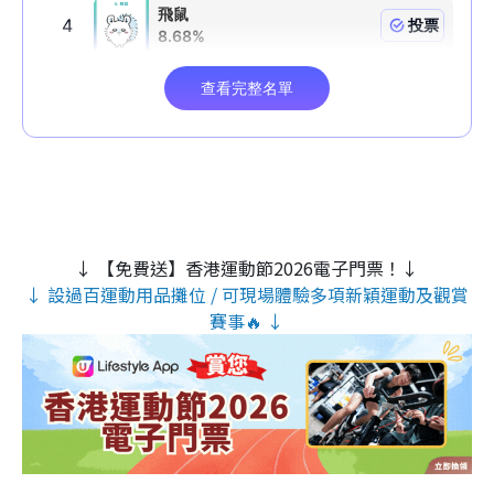
↓ 【免費送】香港運動節2026電子門票！↓
↓ 設過百運動用品攤位 / 可現場體驗多項新穎運動及觀賞
賽事🔥 ↓