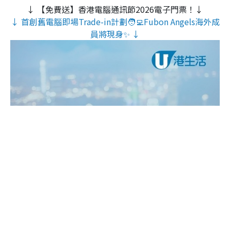
↓ 【免費送】香港電腦通訊節2026電子門票！↓
↓ 首創舊電腦即場Trade-in計劃🧑‍💻Fubon Angels海外成
員將現身✨ ↓