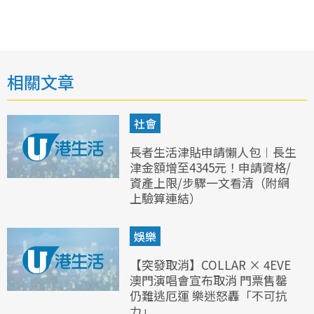
相關文章
社會
長者生活津貼申請懶人包︱長生
津金額增至4345元！申請資格/
資產上限/步驟一文看清（附網
上驗算連結）
娛樂
【突發取消】COLLAR × 4EVE
澳門演唱會宣布取消 門票售罄
仍難逃厄運 樂迷怒轟「不可抗
力」