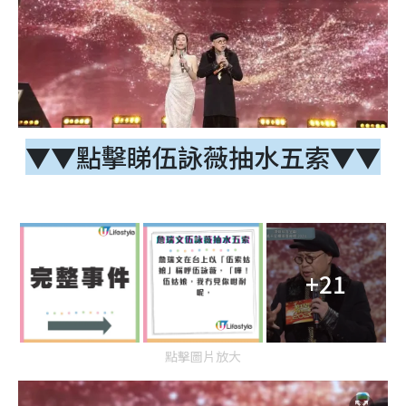
▼▼點擊睇伍詠薇抽水五索▼▼
+21
點擊圖片放大