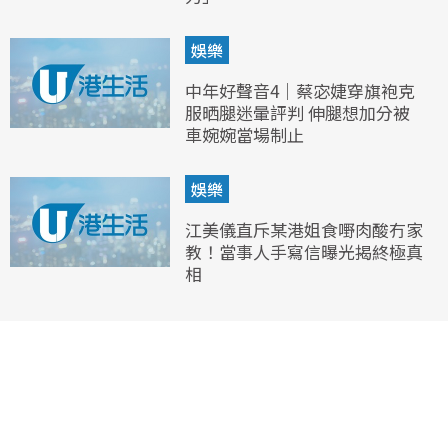
娛樂
中年好聲音4｜蔡宓婕穿旗袍克
服晒腿迷暈評判 伸腿想加分被
車婉婉當場制止
娛樂
江美儀直斥某港姐食嘢肉酸冇家
教！當事人手寫信曝光揭終極真
相