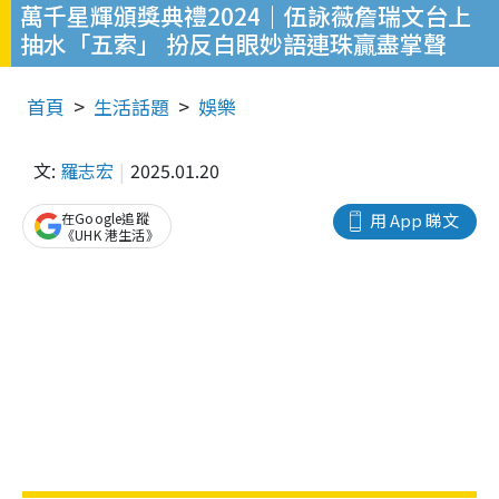
萬千星輝頒獎典禮2024｜伍詠薇詹瑞文台上
抽水「五索」 扮反白眼妙語連珠贏盡掌聲
首頁
生活話題
娛樂
文:
羅志宏
2025.01.20
在Google追蹤
用 App 睇文
《UHK 港生活》