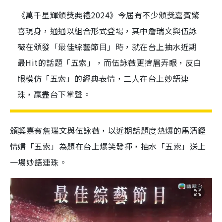
《萬千星輝頒獎典禮2024》今屆有不少頒獎嘉賓驚
喜現身，通通以組合形式登場，其中詹瑞文與伍詠
薇在頒發「最佳綜藝節目」時，就在台上抽水近期
最Hit的話題「五索」，而伍詠薇更擠眉弄眼，反白
眼模仿「五索」的經典表情，二人在台上妙語連
珠，贏盡台下掌聲。
頒獎嘉賓詹瑞文與伍詠薇，以近期話題度熱爆的馬清鏗
情婦「五索」為題在台上爆笑發揮，抽水「五索」送上
一場妙語連珠。