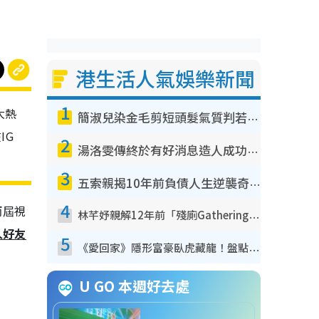
港生活人氣娛樂新聞
1
大熱
簡淑兒染金毛剪短頭髮氣質判若兩人！嚇壞老公麥大力都認唔出：「你做咩事？」
IG
2
湯洛雯傳終於有好消息造人成功！兩大細節曝孕味極濃惹猜測：大肚婆先會咁！
3
五索親揭10年前負債人生逆襲奇蹟！全靠去一地方轉運後即遇上馬先生
4
兩屆視
林芊妤親解12年前「殘廁Gathering」真相！高層解約一句話重創尊嚴至今拒返TVB
人好友
5
《愛回家》隱形富豪臥虎藏龍！盤點12位財氣逼人的有錢藝人：呢位靚女3億身家唔憂做
U GO 本週好去處