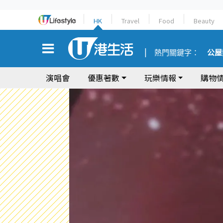
HK
Travel
Food
Beauty
熱門關鍵字：
公屋
演唱會
優惠著數
玩樂情報
購物