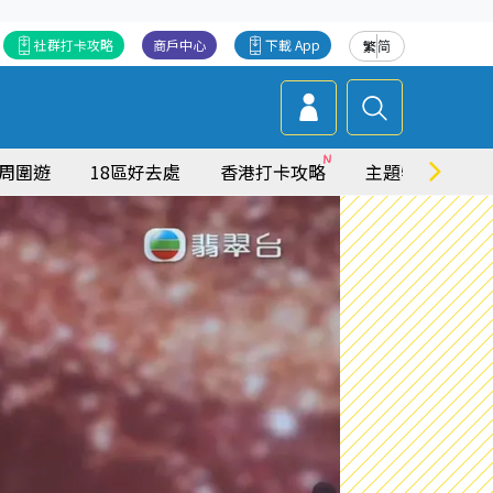
社群打卡攻略
商戶中心
下載 App
繁
简
周圍遊
18區好去處
香港打卡攻略
主題特集