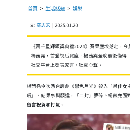
首頁
生活話題
娛樂
文:
羅志宏
2025.01.20
《萬千星輝頒獎典禮2024》賽果塵埃落定，
楊茜堯，首登視后寶座。楊茜堯全晚最後僅得「
社交平台上發表感言，吐露心聲。
楊茜堯今次憑台慶劇《黑色月光》殺入「最佳女
后」，結果事與願違，「二封」夢碎。楊茜堯面
留言祝賀和打氣。