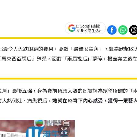
在Google追蹤
《UHK 港生活》
今屆最令人大跌眼鏡的賽果，要數「最佳女主角」，龔嘉欣擊敗
馬來西亞視后」殊榮，面對「兩屆視后」夢碎，楊茜堯之後在
主角」最後五強，身為賽前頂頭大熱的她被視為眾望所歸的「
對大熱倒灶、痛失視后，
她就在IG寫下內心感受，獲得一眾藝