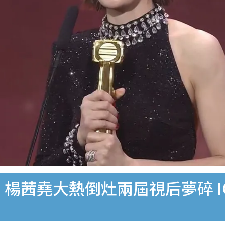
｜楊茜堯大熱倒灶兩屆視后夢碎 