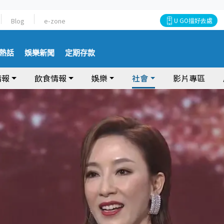
Blog
e-zone
U GO搵好去處
熱話
娛樂新聞
定期存款
情報
飲食情報
娛樂
社會
影片專區