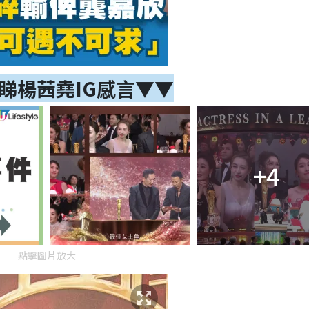
睇楊茜堯IG感言
▼▼
+4
點擊圖片放大