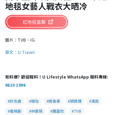
地毯女藝人戰衣大晒冷
紅地毯直擊
圖片：TVB、IG
原文：U Travel
有料爆? 歡迎報料！U Lifestyle WhatsApp 報料專線:
9610 1996
好去處
楊怡
婚後事
頒獎禮
演員
電視劇
林夏薇
龔嘉欣
TVB