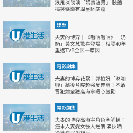
狠甩30磅演「媽寶渣男」 肢體
搞笑獲讚有周星馳底蘊
娛樂
夫妻的博弈｜《嚦咕嚦咕》「奶
奶」黃文慧驚喜登場！相隔40年
重返TVB全因一原因
電影劇集
夫妻的博弈花絮｜郭柏妍「淋咖
喱」幕後片曝超強反差萌！不敢
冒犯前輩獲高海寧暖心鼓勵
電影劇集
夫妻的博弈高海寧角色全解構：
癌末人妻變女強人逆襲 演技晒
冷獲看好爭視后