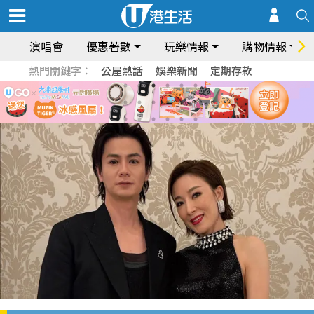
演唱會
優惠著數
玩樂情報
購物情報
熱門關鍵字：
公屋熱話
娛樂新聞
定期存款