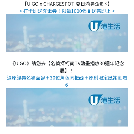
【U GO x CHARGESPOT 夏日消暑企劃⚡】
> 打卡即送充電券！限量1000張🔋送完即止 <
《U GO》請您去【名偵探柯南TV動畫播放30週年紀念
展】！
還原經典名場面📹＋30位角色同框📸＋原創限定感謝劇場
🍿