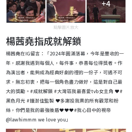
+4
點擊圖片放大
楊茜堯指成就解鎖
楊茜堯在IG留言：「2024年圓滿落幕，今年是豐收的一
年，感謝我遇到每個人，每件事，恭喜每位得獎者。作
為演出者，能夠成為經典好劇的𥚃的一份子，可遇不可
求，無忘初衷，把每一個角色盡力做好，這是對自己最
大的獎勵。#成就解鎖 #大灣區我最喜愛tvb女主角 ❤️#
黑色月光 #鐘澍佳監製 ❤️多謝投我票的所有觀眾和粉
絲，你們是我的最強後盾❤️❤️❤️#我心目中的視帝
@lawhimmm we love you」