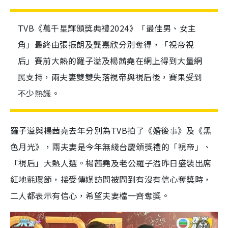
TVB《萬千星輝頒獎典禮2024》「最佳男、女主
角」最終由張振朗及龔嘉欣分別奪得，「視帝視
后」賽前大熱的羅子溢及楊茜堯在網上得到大量網
民支持，兩夫妻雙雙失落視帝與視后後，賽果受到
不少熱議。
羅子溢
與
楊茜堯去年分別為TVB拍了《婚後事》及《黑
色月光》，兩夫妻是今年無綫台慶頒獎禮的「視帝」、
「視后」大熱人選。楊茜堯及老公羅子溢昨日盛裝出席
紅地氈環節，接受傳媒訪問被問到有沒有信心奪獎時，
二人都表示有信心，希望夫妻檔一齊奪獎。