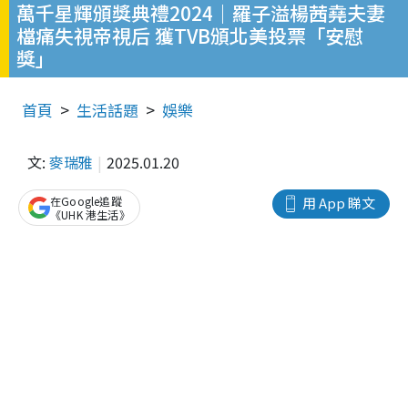
萬千星輝頒獎典禮2024｜羅子溢楊茜堯夫妻
檔痛失視帝視后 獲TVB頒北美投票「安慰
獎」
首頁
生活話題
娛樂
文:
麥瑞雅
2025.01.20
在Google追蹤
用 App 睇文
《UHK 港生活》