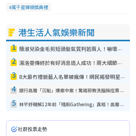
萬千星輝頒獎典禮
港生活人氣娛樂新聞
1
簡淑兒染金毛剪短頭髮氣質判若兩人！嚇壞老公麥大力都認唔出：「你做咩事？」
2
湯洛雯傳終於有好消息造人成功！兩大細節曝孕味極濃惹猜測：大肚婆先會咁！
3
8大最冇禮貌藝人名單被瘋傳！網民揭發明星真面目 一致數臭呢位係無品天花板？
4
銀行高層「沉船」爆案中案！驚揭邪教洗腦操控賣淫被吞600萬 幕後黑手講多錯多
5
林芊妤親解12年前「殘廁Gathering」真相！高層解約一句話重創尊嚴至今拒返TVB