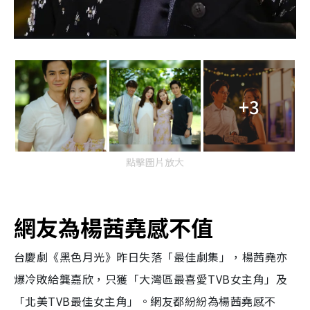
+3
點擊圖片放大
網友為楊茜堯感不值
台慶劇《黑色月光》昨日失落「最佳劇集」，楊茜堯亦
爆冷敗給龔嘉欣，只獲「大灣區最喜愛TVB女主角」及
「北美TVB最佳女主角」。
網友都紛紛為楊茜堯感不