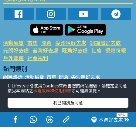
活動展覽
市集
開倉
尖沙咀好去處
銅鑼灣好去處
元朗好去處
荃灣好去處
旺角好去處
社會
餐廳情報
戶外郊遊
社會福利
熱門類別
網民熱話
活動展覽
市集
開倉
尖沙咀好去處
銅鑼灣好去處
元朗好去處
荃灣好去處
旺角好去處
社會
U Lifestyle 會使用Cookies來改善您的網站體驗，請確定您同意
接受本網站之
私隱政策和使用條款
才可繼續瀏覽。
餐廳情報
戶外郊遊
熱門標籤
我已閱讀及同意
#UGO搵好去處
#人氣活動推介
#美食社群熱話
#親子玩樂好去處
#ULifestyle應用程式
#限時搶
本週好去處
#UJetso禮物放送
#ULifestyle商戶中心
#著數
#網絡熱話