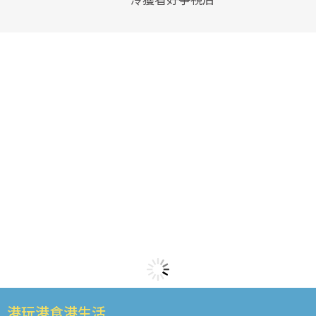
港玩港食港生活