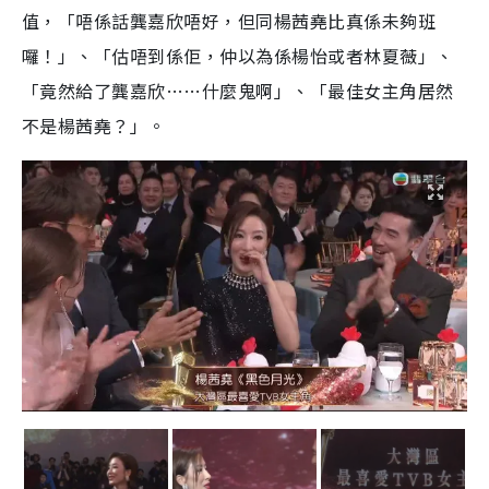
值，「唔係話龔嘉欣唔好，但同楊茜堯比真係未夠班
囉！」、「估唔到係佢，仲以為係楊怡或者林夏薇」、
「竟然給了龔嘉欣……什麼鬼啊」、「最佳女主角居然
不是楊茜堯？」。