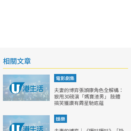
相關文章
電影劇集
夫妻的博弈張頴康角色全解構：
狠甩30磅演「媽寶渣男」 肢體
搞笑獲讚有周星馳底蘊
娛樂
夫妻的博弈｜《嚦咕嚦咕》「奶