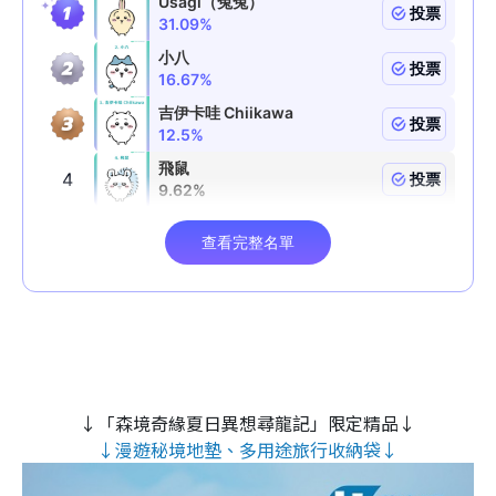
↓「森境奇緣夏日異想尋龍記」限定精品↓
↓漫遊秘境地墊、多用途旅行收納袋↓