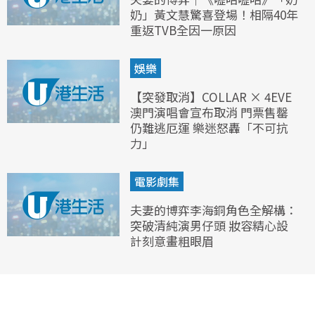
奶」黃文慧驚喜登場！相隔40年
重返TVB全因一原因
娛樂
【突發取消】COLLAR × 4EVE
澳門演唱會宣布取消 門票售罄
仍難逃厄運 樂迷怒轟「不可抗
力」
電影劇集
夫妻的博弈李海銅角色全解構：
突破清純演男仔頭 妝容精心設
計刻意畫粗眼眉