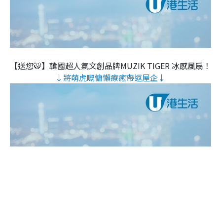
【送您🐯】韓國超人氣文創品牌MUZIK TIGER 冰感風扇！
↓將萌虎嘅慵懶療癒帶返屋企↓