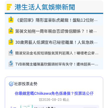
港生活人氣娛樂新聞
1
《愛回家》隱形富豪臥虎藏龍！盤點12位財氣逼人的有錢藝人：呢位靚女3億身家唔憂做
2
葉蒨文拍拖一周年親自否認情侶關係？！被質疑感情造假竟稱GM「普通同事」
3
30歲男藝人低調宣布已秘密離巢！人氣急跌變失蹤人口︰「這幾年過得並不容易」
4
簡淑兒染金毛剪短頭髮氣質判若兩人！嚇壞老公麥大力都認唔出：「你做咩事？」
5
TVB新聞主播陳嘉欣鏡頭前罕有失守！遭林超英一句說話突襲嚇親當場大笑