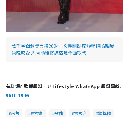
萬千星輝頒獎典禮2024｜炎明熹缺席頒獎禮IG親曝
當晚感受 入雪櫃後慘遭宿敵全面取代
有料爆? 歡迎報料！U Lifestyle WhatsApp 報料專線:
9610 1996
著數
電視劇
歌曲
電視台
頒獎禮