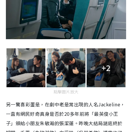
+2
點擊圖片放大
另一驚喜彩蛋是，在劇中老是常出現的人名Jackeline，
一直有網民好奇真身是否於20多年前將「最英俊小王
子」頒給小朋友朱敏瀚的張潔蓮。昨晚大結局謎底終於