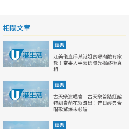
相關文章
娛樂
江美儀直斥某港姐食嘢肉酸冇家
教！當事人手寫信曝光揭終極真
相
娛樂
古天樂演唱會｜古天樂首踏紅館
特訓賣萌花絮流出！昔日經典合
唱歌驚爆未必唱
娛樂