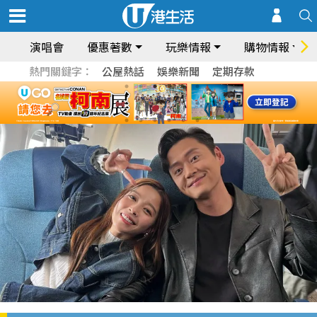
演唱會
優惠著數
玩樂情報
購物情報
熱門關鍵字：
公屋熱話
娛樂新聞
定期存款