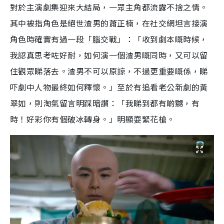
對於主演劇集迎來大結局，一眾主角都流露不捨之情。
其中被指角色是絕世渣男的蕭正楠，在社交網坦言接演
角色時確實有過一段「腦交戰」：「收到劇本嘅時候，
我認真思考咗好耐，如何演一個渣男嘅同時，又可以留
住觀眾睇落去。渣男不可以原諒，不過更重要嘅係，睇
吓劇中人物最終如何釋懷。」至於有追看老公新劇的黃
翠如，則淘氣留言明踩暗讚：「我睇到都有啲嬲，有
時！好彩你有個破冰轉身。」明顯耍緊花槍。