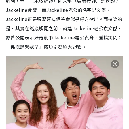
解開，禾平（朱敏瀚飾）向采琳（吳若希飾）透露約了
Jackeline食飯，而Jackeline老公的名字是文傑，
Jackeline正是張潔蓮這個答案似乎呼之欲出。而搞笑的
是，其實在謎底解開之前，就連Jackeline老公袁文傑，
亦曾公開表示好奇劇中Jackeline老公真身，並搞笑問：
「係咪講緊我？」成功引發極大迴響。