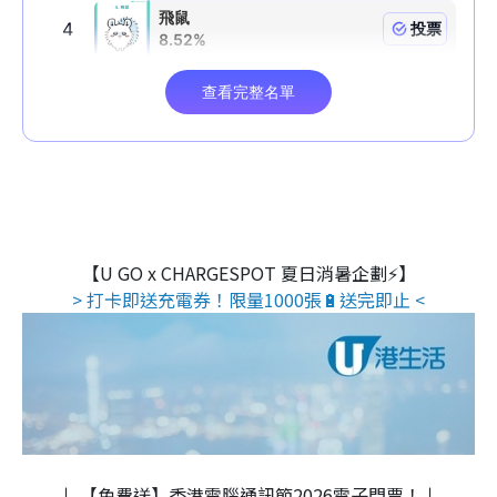
【U GO x CHARGESPOT 夏日消暑企劃⚡】
> 打卡即送充電券！限量1000張🔋送完即止 <
↓ 【免費送】香港電腦通訊節2026電子門票！↓