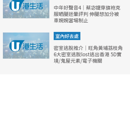
中年好聲音4｜蔡宓婕穿旗袍克
服晒腿迷暈評判 伸腿想加分被
車婉婉當場制止
室內好去處
密室逃脫推介｜旺角黃埔荔枝角
6大密室逃脫lost逃出香港 5D實
境/鬼屋元素/電子機關