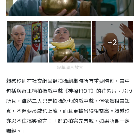
+2
點擊圖片放大
賴慰玲則在社交網回顧拍攝劇集時所有重要時刻，當中
包括與蕭正楠拍攝戲中戲《神探也OT》的花絮片。片段
所見，雖然二人只是拍攝短短的戲中戲，但依然相當認
真，不但要吊威也上陣，而且更被吊得相當高。賴慰玲
亦忍不住搞笑留言：「好彩拍完先有咗，如果唔係一定
嚇親。」