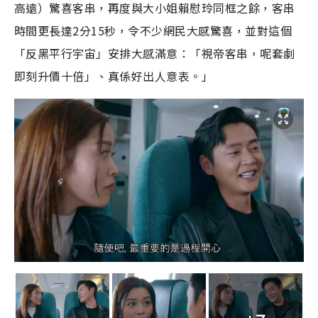
高遠）驚喜客串，再度與大小姐賴慰玲同框之餘，客串
時間更長達2分15秒，令不少網民大感驚喜，並對這個
「反黑平行宇宙」安排大感滿意：「視帝客串，呢套劇
即刻升價十倍」、真係好出人意表。」