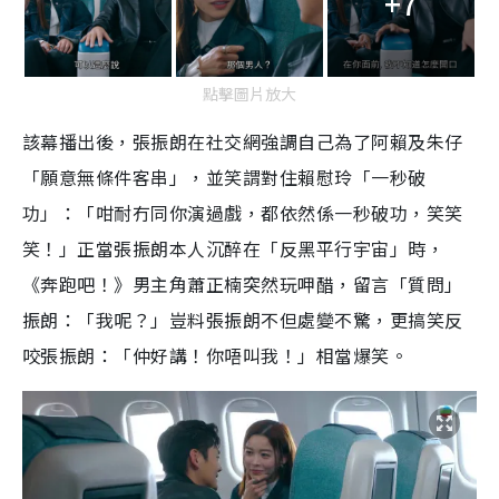
+7
點擊圖片放大
該幕播出後，張振朗在社交網強調自己為了阿賴及朱仔
「願意無條件客串」，並笑謂對住賴慰玲「一秒破
功」：「咁耐冇同你演過戲，都依然係一秒破功，笑笑
笑！」正當張振朗本人沉醉在「反黑平行宇宙」時，
《奔跑吧！》男主角蕭正楠突然玩呷醋，留言「質問」
振朗：「我呢？」豈料張振朗不但處變不驚，更搞笑反
咬張振朗：「仲好講！你唔叫我！」相當爆笑。