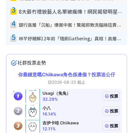
3
8大最冇禮貌藝人名單被瘋傳！網民揭發明星真面目 一致數臭呢位係無品天花板？
4
銀行高層「沉船」爆案中案！驚揭邪教洗腦操控賣淫被吞600萬 幕後黑手講多錯多
5
林芊妤親解12年前「殘廁Gathering」真相！高層解約一句話重創尊嚴至今拒返TVB