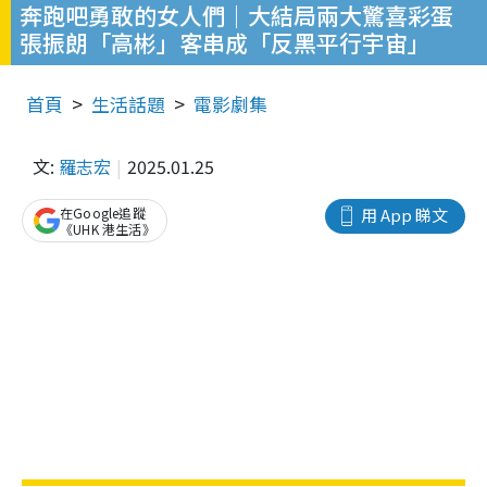
奔跑吧勇敢的女人們｜大結局兩大驚喜彩蛋
張振朗「高彬」客串成「反黑平行宇宙」
首頁
生活話題
電影劇集
文:
羅志宏
2025.01.25
在Google追蹤
用 App 睇文
《UHK 港生活》