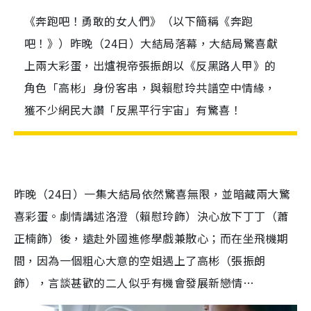
《奔跑吧！勇敢的女人們》（以下簡稱《奔跑
吧！》）昨晚（24日）大結局落幕，大結局驚喜獻
上兩大彩蛋，出爐視帝張振朗以《反黑路人甲》的
角色「高彬」身份客串，與賴慰玲共譜空中情緣，
獲不少網民大讚「反黑平行宇宙」有驚喜！
昨晚（24日）一集大結局依然驚喜無限，並暗藏兩大驚
喜彩蛋。劇情講述洛澄（賴慰玲飾）決心放下丁丁（蕭
正楠飾）後，遠赴外國進修學戲兼散心；而在坐飛機期
間，因為一個粗心大意的空姐遇上了高彬（張振朗
飾），言談甚歡的二人似乎有機會發展新戀情…