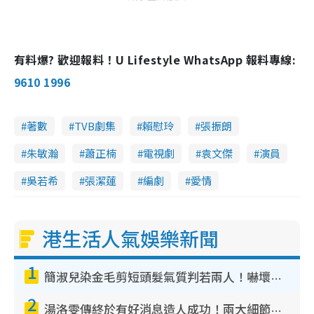
有料爆? 歡迎報料！U Lifestyle WhatsApp 報料專線:
9610 1996
著數
TVB劇集
賴慰玲
張振朗
朱敏瀚
蕭正楠
電視劇
袁文傑
演員
吳若希
張潔蓮
編劇
愛情
港生活人氣娛樂新聞
1
簡淑兒染金毛剪短頭髮氣質判若兩人！嚇壞老公麥大力都認唔出：「你做咩事？」
2
湯洛雯傳終於有好消息造人成功！兩大細節曝孕味極濃惹猜測：大肚婆先會咁！