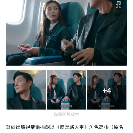
+4
點擊圖片放大
對於出爐視帝張振朗以《反黑路人甲》角色高彬（原名