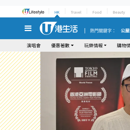
HK
Travel
Food
Beauty
熱門關鍵字：
公屋
演唱會
優惠著數
玩樂情報
購物