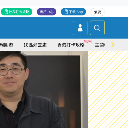
社群打卡攻略
商戶中心
下載 App
繁
简
周圍遊
18區好去處
香港打卡攻略
主題特集