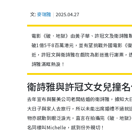
文:
麥瑞雅
2025.04.27
電影《破．地獄》由黃子華、許冠文及衛詩雅聯
破1億5千8百萬港元，並有望挑戰外國電影《
近，許冠文與衛詩雅在戲院為影迷進行謝票，
詩雅滿眶熱淚！
衛詩雅
與許冠文女兒撞名
去年宣布與醫美公司老闆
結婚的衛詩雅，
據知大
大日子與家人去旅行，所以未能出席婚禮不過就
物亦感動到眼泛淚光，直言在拍攝完《破．地獄
名同樣叫
Michelle
，感到份外親切！