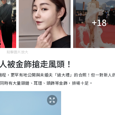
+18
點擊圖片放大
人被金飾搶走風頭！
過程，更罕有地公開與未婚夫「過大禮」的合照！但一對新人
同時有大量頸鏈、耳環、頭飾等金飾，排場十足。