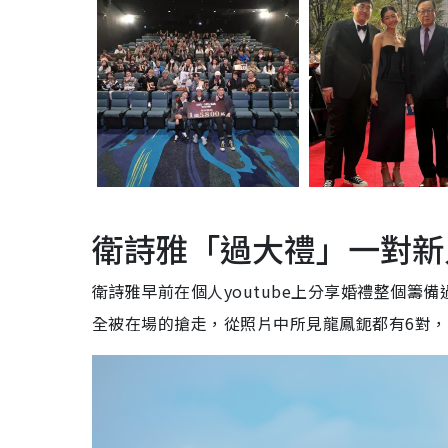
衛詩雅「過大禮」一對新
衛詩雅
早前在個人
youtube
上分享婚禮整個籌備
全被在場的搶走，從照片中所見龍鳳鈪都有
6
對，