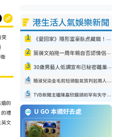
港生活人氣娛樂新聞
1
積突
《愛回家》隱形富豪臥虎藏龍！盤點12位財氣逼人的有錢藝人：呢位靚女3億身家唔憂做
最
2
葉蒨文拍拖一周年親自否認情侶關係？！被質疑感情造假竟稱GM「普通同事」
得衛
3
30歲男藝人低調宣布已秘密離巢！人氣急跌變失蹤人口︰「這幾年過得並不容易」
4
簡淑兒染金毛剪短頭髮氣質判若兩人！嚇壞老公麥大力都認唔出：「你做咩事？」
5
TVB新聞主播陳嘉欣鏡頭前罕有失守！遭林超英一句說話突襲嚇親當場大笑
結婚的
U GO 本週好去處
」的禮
兒英文