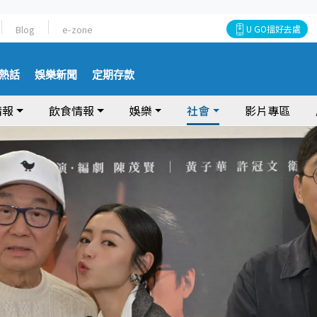
Blog
e-zone
U GO搵好去處
熱話
娛樂新聞
定期存款
情報
飲食情報
娛樂
社會
影片專區