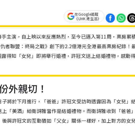
在Google追蹤
《UHK 港生活》
手主演，自上映以來反應熱烈，至今已邁入第11周，票房累
復仇者聯盟：終局之戰》創下的2.2億港元全港最高票房紀錄！
透露得知「女兒」即將舉行婚禮，許冠文送上結婚禮物，感動
份外親切！
日子將於下月進行，「爸爸」許冠文受訪時透露因為「女兒」
送上「美酒」給衛詩雅當作是結婚禮物。而衛詩雅收到「爸爸
》後與許冠文的互動猶如「父女」關係一樣好，加上對方的女