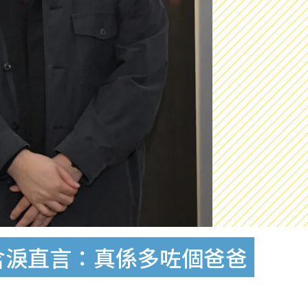
含淚直言：真係多咗個爸爸