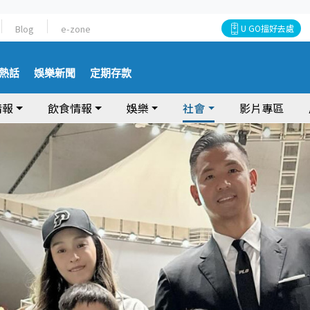
Blog
e-zone
U GO搵好去處
熱話
娛樂新聞
定期存款
情報
飲食情報
娛樂
社會
影片專區