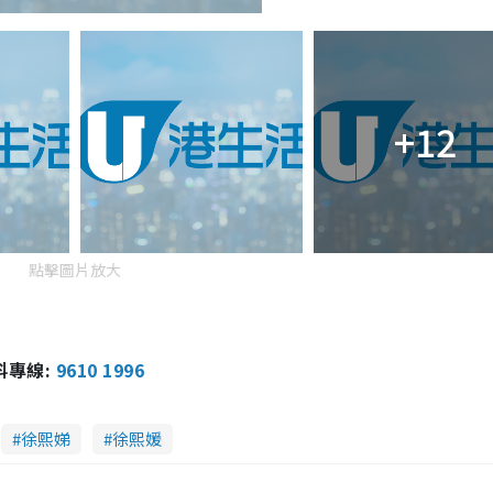
+12
點擊圖片放大
報料專線:
9610 1996
徐熙娣
徐熙媛