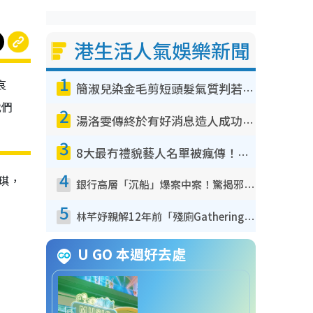
港生活人氣娛樂新聞
1
哀
簡淑兒染金毛剪短頭髮氣質判若兩人！嚇壞老公麥大力都認唔出：「你做咩事？」
我們
2
湯洛雯傳終於有好消息造人成功！兩大細節曝孕味極濃惹猜測：大肚婆先會咁！
3
8大最冇禮貌藝人名單被瘋傳！網民揭發明星真面目 一致數臭呢位係無品天花板？
4
琪，
銀行高層「沉船」爆案中案！驚揭邪教洗腦操控賣淫被吞600萬 幕後黑手講多錯多
5
林芊妤親解12年前「殘廁Gathering」真相！高層解約一句話重創尊嚴至今拒返TVB
U GO 本週好去處