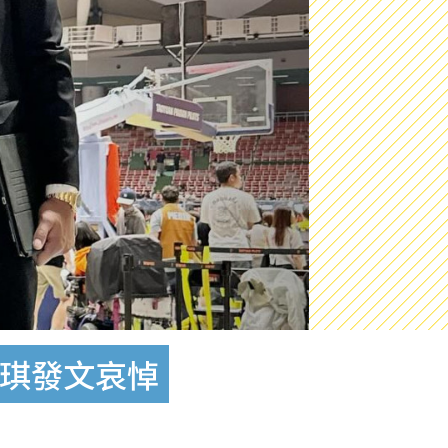
瑋琪發文哀悼