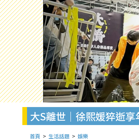
大S離世｜徐熙媛猝逝享
首頁
生活話題
娛樂