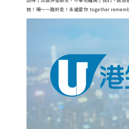
因得了流感併發肺炎，不幸地離開了我們。感恩
她！珊～一路好走！永遠愛你 together remember