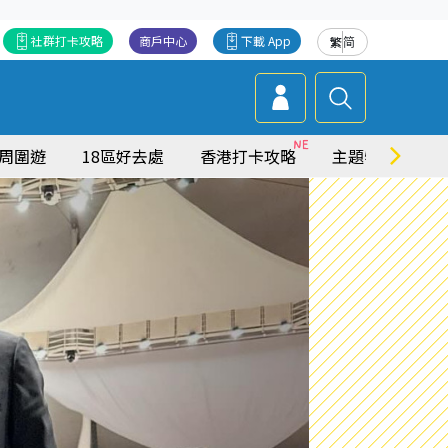
社群打卡攻略
商戶中心
下載 App
繁
简
周圍遊
18區好去處
香港打卡攻略
主題特集