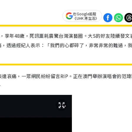
在Google追蹤
《UHK 港生活》
，享年48歲，死訊噩耗震驚台灣演藝圈。大S的好友陸續發文
痛，透過經紀人表示：「我們的心都碎了，非常非常的難過，
表達哀痛，一眾網民紛紛留言RIP。正在澳門舉辦演唱會的范瑋
。