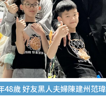
年48歲 好友黑人夫婦陳建州范