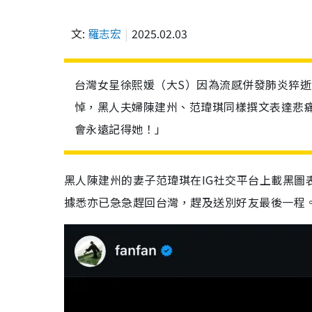
文:
羅志宏
2025.02.03
台灣女星徐熙媛（大S）因為流感併發肺炎猝逝
悼，黑人夫婦陳建州、范瑋琪同樣撰文表達悲
會永遠記得她！」
黑人陳建州的妻子范瑋琪在IG社交平台上載黑圖
據悉亦已急急趕回台灣，趕及送別好友最後一程