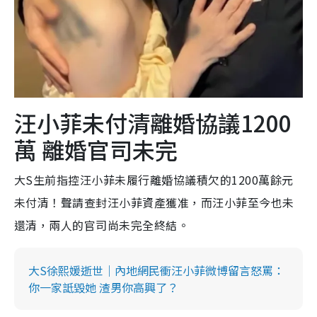
汪小菲未付清離婚協議1200
萬 離婚官司未完
大S生前指控汪小菲未履行離婚協議積欠的1200萬餘元
未付清！聲請查封汪小菲資產獲准，而汪小菲至今也未
還清，兩人的官司尚未完全終結。
大S徐熙媛逝世｜內地網民衝汪小菲微博留言怒罵：
你一家詆毀她 渣男你高興了？