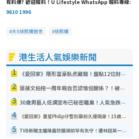
有料爆? 歡迎報料！U Lifestyle WhatsApp 報料專線:
9610 1996
大S徐熙媛逝世
徐熙媛
港生活人氣娛樂新聞
1
《愛回家》隱形富豪臥虎藏龍！盤點12位財氣逼人的有錢藝人：呢位靚女3億身家唔憂做
2
葉蒨文拍拖一周年親自否認情侶關係？！被質疑感情造假竟稱GM「普通同事」
3
30歲男藝人低調宣布已秘密離巢！人氣急跌變失蹤人口︰「這幾年過得並不容易」
4
《愛回家》童星Philip仔暫別幕前久違現身！15歲近況暴風長高蛻變帥氣少男
5
TVB新聞主播陳嘉欣鏡頭前罕有失守！遭林超英一句說話突襲嚇親當場大笑