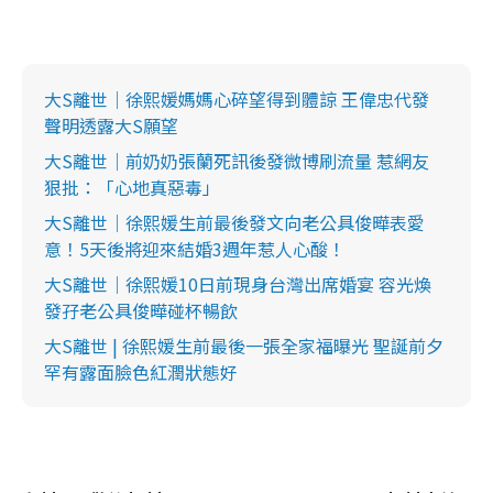
大S離世｜徐熙媛媽媽心碎望得到體諒 王偉忠代發
聲明透露大S願望
大S離世｜前奶奶張蘭死訊後發微博刷流量 惹網友
狠批：「心地真惡毒」
大S離世｜徐熙媛生前最後發文向老公具俊曄表愛
意！5天後將迎來結婚3週年惹人心酸！
大S離世｜徐熙媛10日前現身台灣出席婚宴 容光煥
發孖老公具俊曄碰杯暢飲
大S離世 | 徐熙媛生前最後一張全家福曝光 聖誕前夕
罕有露面臉色紅潤狀態好