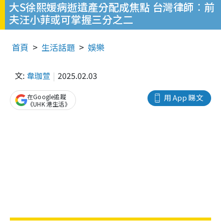
大S徐熙媛病逝遺產分配成焦點 台灣律師︰前
夫汪小菲或可掌握三分之二
首頁
生活話題
娛樂
文:
韋珈萱
2025.02.03
在Google追蹤
用 App 睇文
《UHK 港生活》