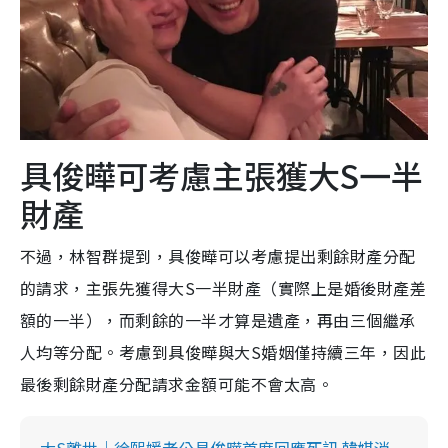
具俊曄可考慮主張獲大S一半
財產
不過，林智群提到，具俊曄可以考慮提出剩餘財產分配
的請求，主張先獲得大S一半財產（實際上是婚後財產差
額的一半），而剩餘的一半才算是遺產，再由三個繼承
人均等分配。考慮到具俊曄與大S婚姻僅持續三年，因此
最後剩餘財產分配請求金額可能不會太高。
大S離世｜徐熙媛老公具俊曄首度回應死訊 韓媒消