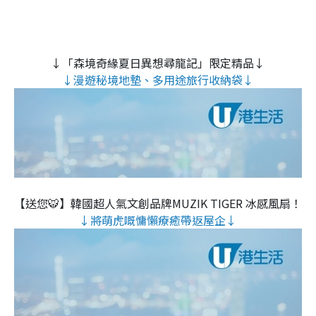
↓「森境奇緣夏日異想尋龍記」限定精品↓
↓漫遊秘境地墊、多用途旅行收納袋↓
【送您🐯】韓國超人氣文創品牌MUZIK TIGER 冰感風扇！
↓將萌虎嘅慵懶療癒帶返屋企↓