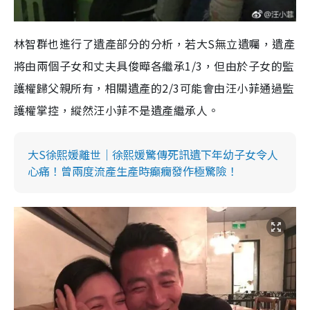
林智群也進行了遺產部分的分析，若大S無立遺囑，遺產
將由兩個子女和丈夫具俊曄各繼承1/3，但由於子女的監
護權歸父親所有，相關遺產的2/3可能會由汪小菲通過監
護權掌控，縱然汪小菲不是遺產繼承人。
大S徐熙媛離世｜徐熙媛驚傳死訊遺下年幼子女令人
心痛！曾兩度流產生產時癲癇發作極驚險！