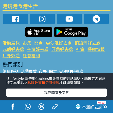
港玩港食港生活
活動展覽
市集
開倉
尖沙咀好去處
銅鑼灣好去處
元朗好去處
荃灣好去處
旺角好去處
社會
餐廳情報
戶外郊遊
社會福利
熱門類別
網民熱話
活動展覽
市集
開倉
尖沙咀好去處
銅鑼灣好去處
元朗好去處
荃灣好去處
旺角好去處
社會
U Lifestyle 會使用Cookies來改善您的網站體驗，請確定您同意
接受本網站之
私隱政策和使用條款
才可繼續瀏覽。
餐廳情報
戶外郊遊
熱門標籤
我已閱讀及同意
#UGO搵好去處
#人氣活動推介
#美食社群熱話
#親子玩樂好去處
#ULifestyle應用程式
#限時搶
本週好去處
#UJetso禮物放送
#ULifestyle商戶中心
#著數
#網絡熱話