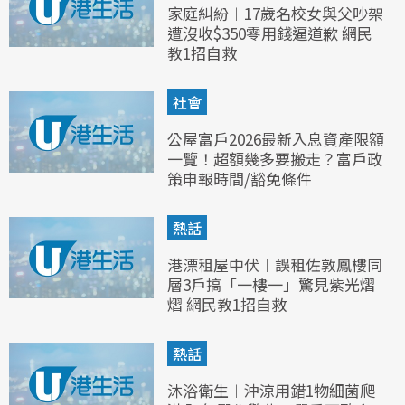
家庭糾紛︱17歲名校女與父吵架
遭沒收$350零用錢逼道歉 網民
教1招自救
社會
公屋富戶2026最新入息資產限額
一覽！超額幾多要搬走？富戶政
策申報時間/豁免條件
熱話
港漂租屋中伏︱誤租佐敦鳳樓同
層3戶搞「一樓一」驚見紫光熠
熠 網民教1招自救
熱話
沐浴衛生︱沖涼用錯1物細菌爬