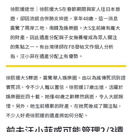
徐熙媛逝世｜徐熙媛大S在春節期間與家人往日本旅
遊，卻因流感合併肺炎猝逝，享年48歲，這一消息
震驚了兩岸三地、南韓及娛樂圈。大S生前擁有龐大
的財產，因此遺產分配與子女撫養權成為眾人關注
的焦點之一。有台灣律師在FB發帖文作個人分析
指，汪小菲在遺產分配上有優勢。
徐熙媛大S驟逝，震驚華人娛樂圈。由以為謠傳死訊到證
實死訊，令不少人難以置信。徐熙媛17歲出道，活躍於
娛樂圈近四十載，她僅48歲之齡驟然病逝，令人大感婉
惜。另外，她生前積累的財產，在她死後成了關注點，
不少人好奇徐熙媛的遺產將如何分配。
前夫汪小菲或可能管理2/3遺