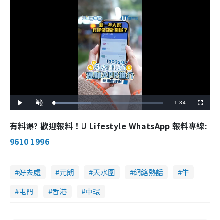
R
-
1:34
L
P
U
F
o
l
n
u
a
a
m
l
e
d
y
u
l
有料爆? 歡迎報料！U Lifestyle WhatsApp 報料專線:
e
t
s
d
e
c
m
:
r
9610 1996
3
e
4
e
a
.
n
4
7
i
%
好去處
元朗
天水圍
網絡熱話
牛
n
屯門
香港
中環
i
n