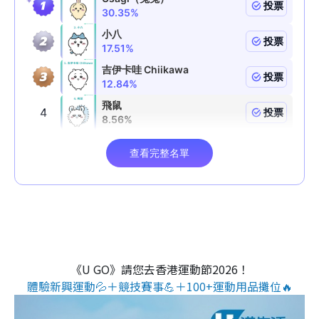
《U GO》請您去香港運動節2026！
體驗新興運動💦＋競技賽事💪＋100+運動用品攤位🔥