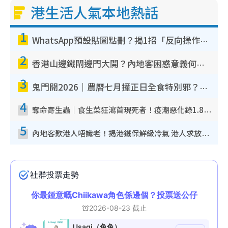
g
港生活人氣本地熱話
T
1
i
WhatsApp預設貼圖點刪？揭1招「反向操作」還原簡潔介面 附3步實測教學
m
2
e
香港山邊鐵閘邊門大開？內地客困惑意義何在！網民神回覆：呢種叫法理性防禦
3
鬼門開2026｜農曆七月撞正日全食特別邪？專家警告切忌做一事！揭4大禁忌+2招保平安
4
奪命寄生蟲｜食生菜狂瀉首現死者！疫潮惡化錄1.8萬宗病例 揭洗菜3大謬誤
5
內地客歎港人唔識老！揭港鐵保鮮級冷氣 港人求放過：咪投訴