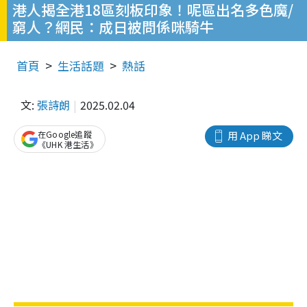
港人揭全港18區刻板印象！呢區出名多色魔/
窮人？網民：成日被問係咪騎牛
首頁
生活話題
熱話
文:
張詩朗
2025.02.04
在Google追蹤
用 App 睇文
《UHK 港生活》