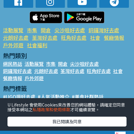
活動展覽
市集
開倉
尖沙咀好去處
銅鑼灣好去處
元朗好去處
荃灣好去處
旺角好去處
社會
餐廳情報
戶外郊遊
社會福利
熱門類別
網民熱話
活動展覽
市集
開倉
尖沙咀好去處
銅鑼灣好去處
元朗好去處
荃灣好去處
旺角好去處
社會
餐廳情報
戶外郊遊
熱門標籤
#UGO搵好去處
#人氣活動推介
#美食社群熱話
#親子玩樂好去處
#ULifestyle應用程式
#限時搶
U Lifestyle 會使用Cookies來改善您的網站體驗，請確定您同意
接受本網站之
私隱政策和使用條款
才可繼續瀏覽。
#UJetso禮物放送
#ULifestyle商戶中心
#著數
#網絡熱話
我已閱讀及同意
香港經濟日報版權所有©2026