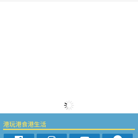
港玩港食港生活