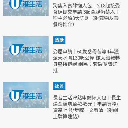
狗隻入食肆懶人包︱5.18起接受
食肆提交申請 3類食肆仍禁入＋
狗主必讀3大守則（附寵物友善
餐廳推介）
熱話
公屋申請｜60歲岳母苦等4年獲
派天水圍130呎公屋 嫌太細難轉
身堅持拒絕 網民︰套房嚟講好
抵
社會
長者生活津貼申請懶人包︱長生
津金額增至4345元！申請資格/
資產上限/步驟一文看清（附網
上驗算連結）