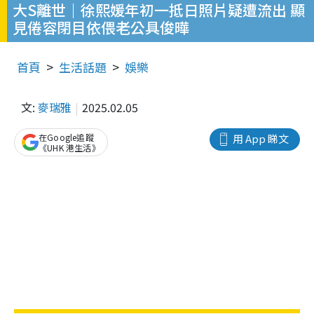
大S離世｜徐熙媛年初一抵日照片疑遭流出 顯
見倦容閉目依偎老公具俊曄
首頁
生活話題
娛樂
文:
麥瑞雅
2025.02.05
在Google追蹤
用 App 睇文
《UHK 港生活》