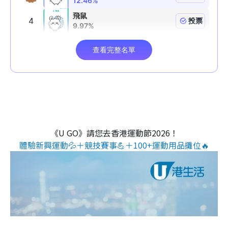
《U GO》請您去香港運動節2026！
體驗新興運動💦＋競技賽事💪＋100+運動用品攤位🔥