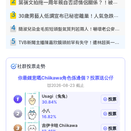
2
葉蒨文拍拖一周年親自否認情侶關係？！被質疑感情造假竟稱GM「普通同事」
3
30歲男藝人低調宣布已秘密離巢！人氣急跌變失蹤人口︰「這幾年過得並不容易」
4
簡淑兒染金毛剪短頭髮氣質判若兩人！嚇壞老公麥大力都認唔出：「你做咩事？」
5
TVB新聞主播陳嘉欣鏡頭前罕有失守！遭林超英一句說話突襲嚇親當場大笑