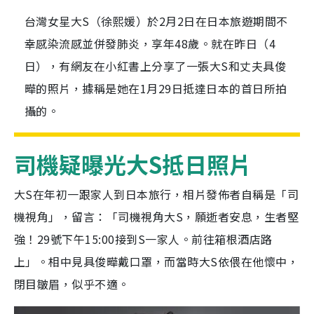
台灣女星大S（徐熙媛）於2月2日在日本旅遊期間不
幸感染流感並併發肺炎，享年48歲。就在昨日（4
日），有網友在小紅書上分享了一張大S和丈夫具俊
曄的照片，據稱是她在1月29日抵達日本的首日所拍
攝的。
司機疑曝光大S抵日照片
大S在年初一跟家人到日本旅行，相片發佈者自稱是「司
機視角」，留言：「司機視角大S，願逝者安息，生者堅
強！29號下午15:00接到S一家人。前往箱根酒店路
上」。相中見具俊曄戴口罩，而當時大S依偎在他懷中，
閉目皺眉，似乎不適。