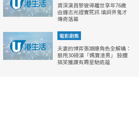
資深演員黎彼得離世享年76歲
由鍾志光證實死訊 填詞界鬼才
傳奇落幕
電影劇集
夫妻的博弈張頴康角色全解構：
狠甩30磅演「媽寶渣男」 肢體
搞笑獲讚有周星馳底蘊