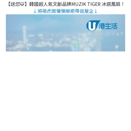
【送您🐯】韓國超人氣文創品牌MUZIK TIGER 冰感風扇！
↓將萌虎嘅慵懶療癒帶返屋企↓