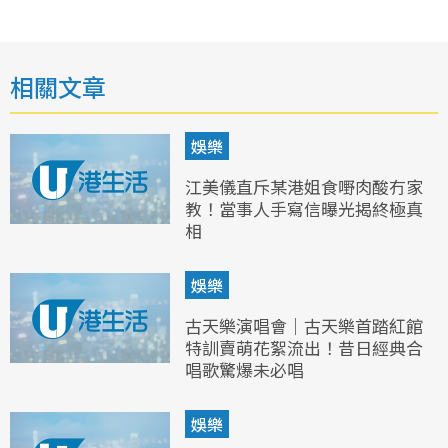
相關文章
娛樂
江美儀直斥某港姐食嘢肉酸冇家
教！當事人手寫信曝光揭終極真
相
娛樂
古天樂演唱會｜古天樂首踏紅館
特訓賣萌花絮流出！昔日經典合
唱歌驚爆未必唱
娛樂