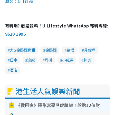
原文：U Travel
有料爆? 歡迎報料！U Lifestyle WhatsApp 報料專線:
9610 1996
大S徐熙媛逝世
徐熙媛
箱根
具俊曄
日本
流感
司機
小紅書
肺炎
酒店
港生活人氣娛樂新聞
1
《愛回家》隱形富豪臥虎藏龍！盤點12位財氣逼人的有錢藝人：呢位靚女3億身家唔憂做