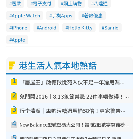
著數
電子支付
網上購物
八達通
Apple Watch
手機Apps
著數優惠
iPhone
Android
Hello Kitty
Sanrio
Apple
港生活人氣本地熱話
1
「居屋王」啟德啟悅苑入伙不足一年淪甩漏之王！插頭噴火花致大停電 多戶業主全屋家電報銷
2
鬼門開2026｜8.13鬼節禁忌 22件事唔做得！燒肉、刺身要少食？半夜勿吹口哨/打呢個電話
3
行李清潔｜車轆污糟過馬桶58倍！專家警告忌用酒精抹 教1招免污手除菌
4
New Balance型號密碼大公開！識睇2個數字買鞋秒知功能免中伏 附5大熱門鞋款
5