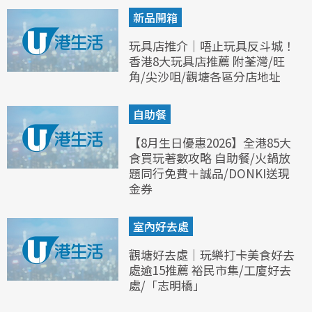
新品開箱
玩具店推介｜唔止玩具反斗城！
香港8大玩具店推薦 附荃灣/旺
角/尖沙咀/觀塘各區分店地址
自助餐
【8月生日優惠2026】全港85大
食買玩著數攻略 自助餐/火鍋放
題同行免費＋誠品/DONKI送現
金券
室內好去處
觀塘好去處｜玩樂打卡美食好去
處逾15推薦 裕民市集/工廈好去
處/「志明橋」