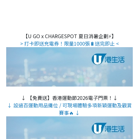
【U GO x CHARGESPOT 夏日消暑企劃⚡】
> 打卡即送充電券！限量1000張🔋送完即止 <
↓ 【免費送】香港運動節2026電子門票！↓
↓ 設過百運動用品攤位 / 可現場體驗多項新穎運動及觀賞
賽事🔥 ↓