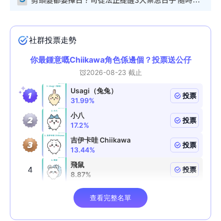
剪頭髮都要擇日？司徒法正提醒3大禁忌日子 隨時剪走財運！呢日剪髮恐「剪壽命」？