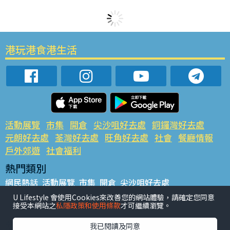
港玩港食港生活
活動展覽
市集
開倉
尖沙咀好去處
銅鑼灣好去處
元朗好去處
荃灣好去處
旺角好去處
社會
餐廳情報
戶外郊遊
社會福利
熱門類別
網民熱話
活動展覽
市集
開倉
尖沙咀好去處
銅鑼灣好去處
元朗好去處
荃灣好去處
旺角好去處
社會
U Lifestyle 會使用Cookies來改善您的網站體驗，請確定您同意
接受本網站之
私隱政策和使用條款
才可繼續瀏覽。
餐廳情報
戶外郊遊
熱門標籤
我已閱讀及同意