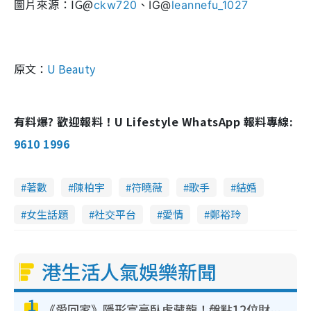
圖片來源：IG@
ckw720
、IG@
leannefu_1027
原文：
U Beauty
有料爆? 歡迎報料！U Lifestyle WhatsApp 報料專線:
9610 1996
著數
陳柏宇
符曉薇
歌手
結婚
女生話題
社交平台
愛情
鄭裕玲
港生活人氣娛樂新聞
1