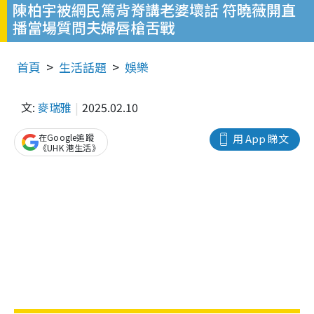
陳柏宇被網民篤背脊講老婆壞話 符曉薇開直
播當場質問夫婦唇槍舌戰
首頁
生活話題
娛樂
文:
麥瑞雅
2025.02.10
在Google追蹤
用 App 睇文
《UHK 港生活》