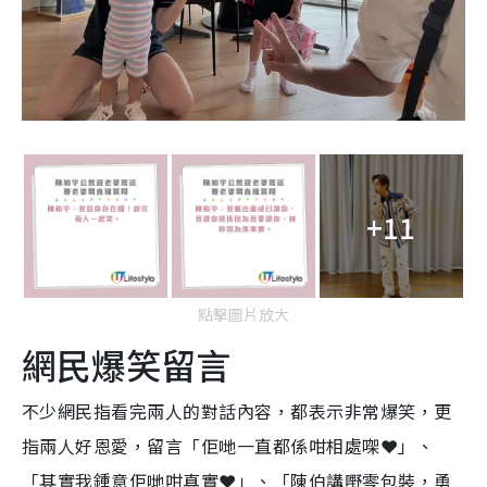
+11
點擊圖片放大
網民爆笑留言
不少網民指看完兩人的對話內容，都表示非常爆笑，更
指兩人好恩愛，留言「佢哋一直都係咁相處㗎❤️」、
「其實我鍾意佢哋咁真實❤️」、「陳伯講嘢零包裝，勇