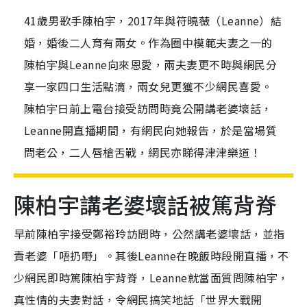
41歲男歌手陳柏宇，2017年與符曉薇（Leanne）結
婚，婚後二人育有兩女。作為圈中模範夫妻之一的
陳柏宇與Leanne向來恩愛，兩夫妻更不時與網民分
享一家四口生活點滴，兩女兒更獲不少網民喜愛。
陳柏宇日前上電台接受訪問時竟公開講老婆壞話，
Leanne開直播期間，有網民向她報告，於是當場質
問老公，二人唇槍舌戰，網民亦睇得津津樂道！
陳柏宇講老婆壞話被篤背脊
早前陳柏宇接受鄭裕玲訪問時，公然講老婆壞話，並指
責老婆「唔扔嘢」。其後Leanne在晚飯時段開直播，不
少網民即時篤陳柏宇背脊，Leanne就當面質問陳柏宇，
真性情的夫妻對話，令網民搞笑地話「世界大戰開