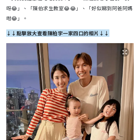
呀😂」、「陳伯求生教室😂😂」、「好似睇到阿爸阿媽
咁😂」。
↓↓點擊放大查看陳柏宇一家四口的相片↓↓