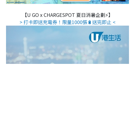
【U GO x CHARGESPOT 夏日消暑企劃⚡】
> 打卡即送充電券！限量1000張🔋送完即止 <