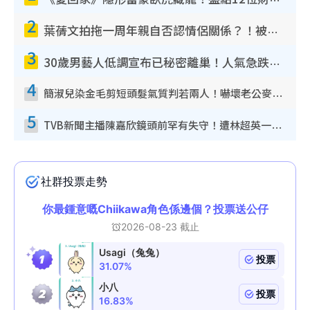
《愛回家》隱形富豪臥虎藏龍！盤點12位財氣逼人的有錢藝人：呢位靚女3億身家唔憂做
2
葉蒨文拍拖一周年親自否認情侶關係？！被質疑感情造假竟稱GM「普通同事」
3
30歲男藝人低調宣布已秘密離巢！人氣急跌變失蹤人口︰「這幾年過得並不容易」
4
簡淑兒染金毛剪短頭髮氣質判若兩人！嚇壞老公麥大力都認唔出：「你做咩事？」
5
TVB新聞主播陳嘉欣鏡頭前罕有失守！遭林超英一句說話突襲嚇親當場大笑