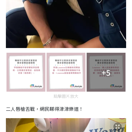
+5
點擊圖片放大
二人唇槍舌戰，網民睇得津津樂道！