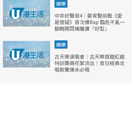
娛樂
中年好聲音4｜鄭家聲挑戰《愛
是懷疑》首次爆Rap 臨危不亂一
腳踢開耳機獲讚「好型」
娛樂
古天樂演唱會｜古天樂首踏紅館
特訓賣萌花絮流出！昔日經典合
唱歌驚爆未必唱