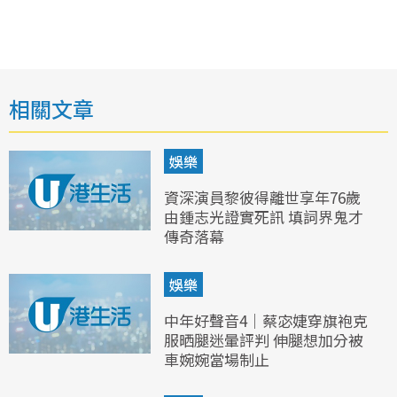
相關文章
娛樂
資深演員黎彼得離世享年76歲
由鍾志光證實死訊 填詞界鬼才
傳奇落幕
娛樂
中年好聲音4｜蔡宓婕穿旗袍克
服晒腿迷暈評判 伸腿想加分被
車婉婉當場制止