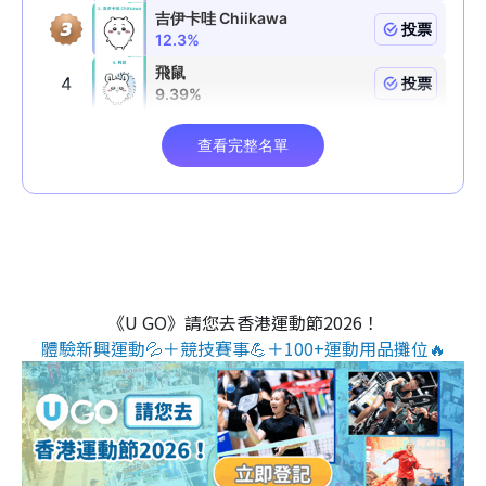
《U GO》請您去香港運動節2026！
體驗新興運動💦＋競技賽事💪＋100+運動用品攤位🔥